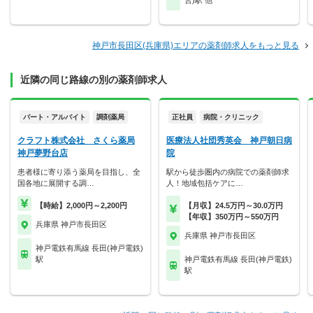
神戸市長田区(兵庫県)エリアの薬剤師求人をもっと見る
近隣の同じ路線の別の薬剤師求人
パート・アルバイト
調剤薬局
正社員
病院・クリニック
クラフト株式会社 さくら薬局
医療法人社団秀英会 神戸朝日病
神戸夢野台店
院
患者様に寄り添う薬局を目指し、全
駅から徒歩圏内の病院での薬剤師求
国各地に展開する調…
人！地域包括ケアに…
【時給】2,000円～2,200円
【月収】24.5万円～30.0万円
【年収】350万円～550万円
兵庫県 神戸市長田区
兵庫県 神戸市長田区
神戸電鉄有馬線 長田(神戸電鉄)
駅
神戸電鉄有馬線 長田(神戸電鉄)
駅