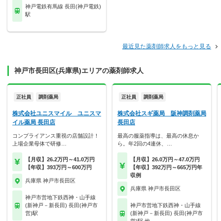
神戸電鉄有馬線 長田(神戸電鉄)
駅
最近見た薬剤師求人をもっと見る
神戸市長田区(兵庫県)エリアの薬剤師求人
正社員
調剤薬局
正社員
調剤薬局
株式会社ユニスマイル ユニスマ
株式会社スギ薬局 阪神調剤薬局
イル薬局 長田店
長田店
コンプライアンス重視の店舗設計！
最高の服薬指導は、最高の休息か
上場企業母体で研修…
ら。年2回の4連休、…
【月収】26.2万円～41.0万円
【月収】26.0万円～47.0万円
【年収】393万円～600万円
【年収】392万円～665万円年
収例
兵庫県 神戸市長田区
兵庫県 神戸市長田区
神戸市営地下鉄西神・山手線
(新神戸－新長田) 長田(神戸市
神戸市営地下鉄西神・山手線
営)駅
(新神戸－新長田) 長田(神戸市
営)駅 他