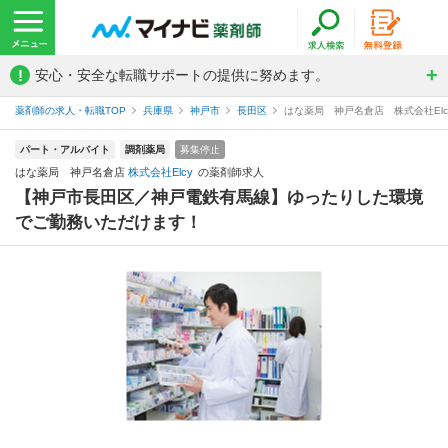
!
安心・安全な転職サポートの提供に努めます。
薬剤師の求人・転職TOP
兵庫県
神戸市
長田区
はな薬局 神戸名倉店 株式会社El
パート・アルバイト
調剤薬局
募集停止
はな薬局 神戸名倉店
株式会社Elcy
の薬剤師求人
【神戸市長田区／神戸電鉄有馬線】ゆったりした環境
でご勤務いただけます！