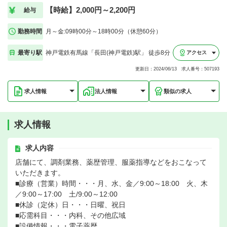
【時給】2,000円～2,200円
給与
勤務時間
月～金:09時00分～18時00分（休憩60分）
最寄り駅
神戸電鉄有馬線「長田(神戸電鉄)駅」 徒歩8分
アクセス
更新日：2024/06/13 求人番号：507193
求人情報
法人情報
類似の求人
求人情報
求人内容
店舗にて、調剤業務、薬歴管理、服薬指導などをおこなって
いただきます。
■診療（営業）時間・・・月、水、金／9:00～18:00 火、木
／9:00～17:00 土/9:00～12:00
■休診（定休）日・・・日曜、祝日
■応需科目・・・内科、その他広域
■設備情報・・・電子薬歴