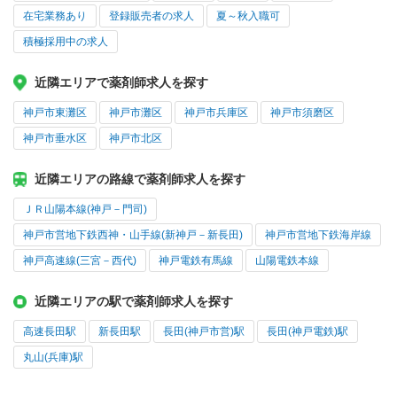
在宅業務あり
登録販売者の求人
夏～秋入職可
積極採用中の求人
近隣エリアで薬剤師求人を探す
神戸市東灘区
神戸市灘区
神戸市兵庫区
神戸市須磨区
神戸市垂水区
神戸市北区
近隣エリアの路線で薬剤師求人を探す
ＪＲ山陽本線(神戸－門司)
神戸市営地下鉄西神・山手線(新神戸－新長田)
神戸市営地下鉄海岸線
神戸高速線(三宮－西代)
神戸電鉄有馬線
山陽電鉄本線
近隣エリアの駅で薬剤師求人を探す
高速長田駅
新長田駅
長田(神戸市営)駅
長田(神戸電鉄)駅
丸山(兵庫)駅