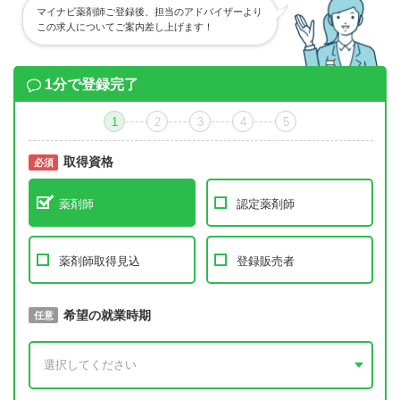
マイナビ薬剤師ご登録後、担当のアドバイザーより
この求人についてご案内差し上げます！
1分で登録完了
1
2
3
4
5
取得資格
必須
必須
薬剤師
認定薬剤師
薬剤師取得見込
登録販売者
取得予定年
希望の就業時期
必須
任意