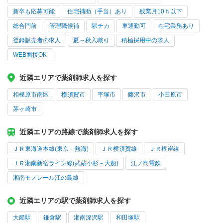
新卒も応募可能
住宅補助（手当）あり
残業月10ｈ以下
総合門前
管理職候補
駅チカ
車通勤可
在宅業務あり
登録販売者の求人
夏～秋入職可
積極採用中の求人
WEB面接OK
近隣エリアで薬剤師求人を探す
相模原市南区
横須賀市
平塚市
藤沢市
小田原市
茅ヶ崎市
近隣エリアの路線で薬剤師求人を探す
ＪＲ東海道本線(東京－熱海)
ＪＲ横須賀線
ＪＲ根岸線
ＪＲ湘南新宿ライン線(武蔵小杉－大船)
江ノ島電鉄
湘南モノレール江の島線
近隣エリアの駅で薬剤師求人を探す
大船駅
鎌倉駅
湘南深沢駅
和田塚駅