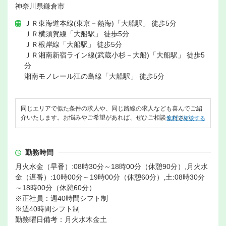
神奈川県鎌倉市
ＪＲ東海道本線(東京－熱海)「大船駅」 徒歩5分
ＪＲ横須賀線「大船駅」 徒歩5分
ＪＲ根岸線「大船駅」 徒歩5分
ＪＲ湘南新宿ライン線(武蔵小杉－大船)「大船駅」 徒歩5
分
湘南モノレール江の島線「大船駅」 徒歩5分
同じエリアで似た条件の求人や、同じ路線の求人なども喜んでご紹
介いたします。お悩みやご希望があれば、ぜひご相談ください。
無料で相談する
勤務時間
月火水金（早番）:08時30分～18時00分（休憩90分）,月火水
金（遅番）:10時00分～19時00分（休憩60分）,土:08時30分
～18時00分（休憩60分）
※正社員：週40時間シフト制
※週40時間シフト制
勤務曜日備考：月火水木金土