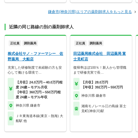
鎌倉市(神奈川県)エリアの薬剤師求人をもっと見る
近隣の同じ路線の別の薬剤師求人
正社員
調剤薬局
正社員
調剤薬局
株式会社サノ・ファーマシー 佐
田辺薬局株式会社 田辺薬局 富
野薬局 大船店
士見町店
充実した研修制度で未経験の方も安
復帰率ほぼ100％！新人から管理職
心して働ける環境で…
まで研修充実で長…
【月収】24.0万円～40.0万円程
【月収】28.0万円
度 24歳～モデル月収
【年収】392万円～550万円
【年収】360万円～550万円程
神奈川県 鎌倉市
度 24歳～モデル年収
神奈川県 鎌倉市
湘南モノレール江の島線 富士
見町(神奈川)駅
ＪＲ東海道本線(東京－熱海) 大
船駅 他