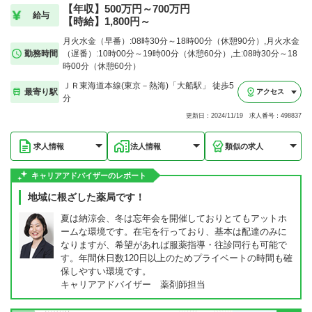
【年収】500万円～700万円
給与
【時給】1,800円～
月火水金（早番）:08時30分～18時00分（休憩90分）,月火水金
勤務時間
（遅番）:10時00分～19時00分（休憩60分）,土:08時30分～18
時00分（休憩60分）
ＪＲ東海道本線(東京－熱海)「大船駅」 徒歩5
最寄り駅
アクセス
分
更新日：2024/11/19 求人番号：498837
求人情報
法人情報
類似の求人
キャリアアドバイザーのレポート
地域に根ざした薬局です！
夏は納涼会、冬は忘年会を開催しておりとてもアットホ
ームな環境です。在宅を行っており、基本は配達のみに
なりますが、希望があれば服薬指導・往診同行も可能で
す。年間休日数120日以上のためプライベートの時間も確
保しやすい環境です。
キャリアアドバイザー 薬剤師担当