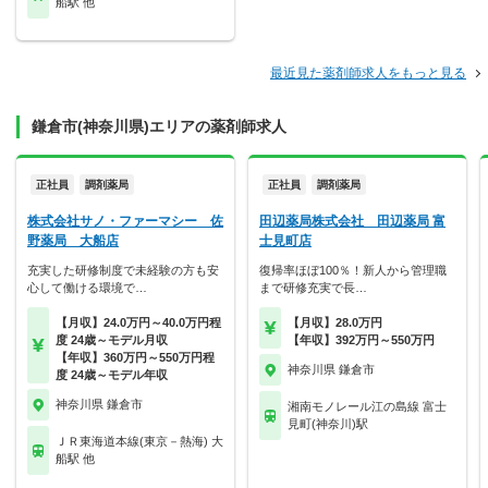
船駅 他
最近見た薬剤師求人をもっと見る
鎌倉市(神奈川県)エリアの薬剤師求人
正社員
調剤薬局
正社員
調剤薬局
株式会社サノ・ファーマシー 佐
田辺薬局株式会社 田辺薬局 富
野薬局 大船店
士見町店
充実した研修制度で未経験の方も安
復帰率ほぼ100％！新人から管理職
心して働ける環境で…
まで研修充実で長…
【月収】24.0万円～40.0万円程
【月収】28.0万円
度 24歳～モデル月収
【年収】392万円～550万円
【年収】360万円～550万円程
神奈川県 鎌倉市
度 24歳～モデル年収
神奈川県 鎌倉市
湘南モノレール江の島線 富士
見町(神奈川)駅
ＪＲ東海道本線(東京－熱海) 大
船駅 他