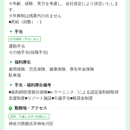
※年齢、経験、実力を考慮し、会社規定により決定いたしま
す。
※年棒制は残業代の出ません
■昇給（回数）：1
手当
住宅補助（手当）あり
通勤手当
その他手当(役職手当)
福利厚生
雇用保険、労災保険、健康保険、厚生年金保険
駐車場
手当・福利厚生備考
■薬剤師賠償責任保険■e-ラーニンク゛による認定薬剤師取得
支援制度■リゾート施設■引越手当■報奨金制度
勤務地・アクセス
原則、引越しを伴う転勤なし
神奈川県横浜市神奈川区