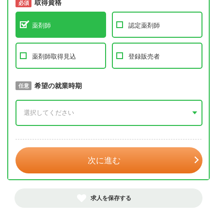
取得資格
必須
必須
薬剤師
認定薬剤師
薬剤師取得見込
登録販売者
取得予定年
希望の就業時期
必須
任意
年 3月
次に進む
求人を保存する