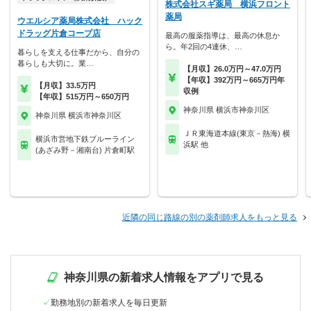
株式会社スギ薬局 横浜フロント
薬局
ウエルシア薬局株式会社 ハック
ドラッグ片倉コープ店
最高の服薬指導は、最高の休息か
ら。年2回の4連休、…
暮らしを支える仕事だから、自分の
暮らしも大切に。業…
【月収】26.0万円～47.0万円
【年収】392万円～665万円年
【月収】33.5万円
収例
【年収】515万円～650万円
神奈川県 横浜市神奈川区
神奈川県 横浜市神奈川区
ＪＲ東海道本線(東京－熱海) 横
横浜市営地下鉄ブルーライン
浜駅 他
(あざみ野－湘南台) 片倉町駅
近隣の同じ路線の別の薬剤師求人をもっと見る
神奈川県の新着求人情報をアプリで見る
勤務地別の新着求人を毎日更新