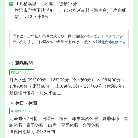
ＪＲ横浜線「小机駅」 徒歩17分
横浜市営地下鉄ブルーライン(あざみ野－湘南台)「片倉町
駅」 バス・車8分
同じエリアで似た条件の求人や、同じ路線の求人なども喜んでご紹
介いたします。お悩みやご希望があれば、ぜひご相談ください。
無料で相談する
勤務時間
残業月10ｈ以下
月火水金:09時00分～18時00分（休憩60分）,木:09時00分～
17時00分（休憩60分）,土:09時00分～13時00分（休憩0分）
勤務曜日備考：月火水金土
休日・休暇
年間休日120日以上
完全週休2日制 日曜日 祝日 年末年始休暇 夏季休暇 有
給休暇 慶弔休暇 出産・育児休暇 介護休暇
※祝日を除く週休2日制