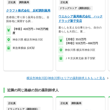
正社員
調剤薬局
正社員
ドラッグストア（調剤併設）
クラフト株式会社 反町調剤薬局
ウエルシア薬局株式会社 ハック
患者様に寄り添う薬局を目指し、全
ドラッグ新子安店
国各地に展開する調…
暮らしを支える仕事だから、自分の
【年収】419万円～743万円程
暮らしも大切に。業…
度
【月収】33.5万円
神奈川県 横浜市神奈川区
【年収】515万円～650万円
東急東横線 反町駅
神奈川県 横浜市神奈川区
ＪＲ京浜東北線 新子安駅
横浜市神奈川区(神奈川県)エリアの薬剤師求人をもっと見る
近隣の同じ路線の別の薬剤師求人
正社員
正社員
調剤薬局
ドラッグストア（調剤併設）