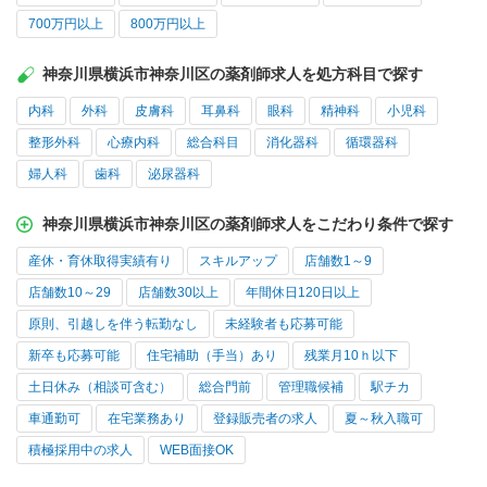
700万円以上
800万円以上
神奈川県横浜市神奈川区の薬剤師求人を処方科目で探す
内科
外科
皮膚科
耳鼻科
眼科
精神科
小児科
整形外科
心療内科
総合科目
消化器科
循環器科
婦人科
歯科
泌尿器科
神奈川県横浜市神奈川区の薬剤師求人をこだわり条件で探す
産休・育休取得実績有り
スキルアップ
店舗数1～9
店舗数10～29
店舗数30以上
年間休日120日以上
原則、引越しを伴う転勤なし
未経験者も応募可能
新卒も応募可能
住宅補助（手当）あり
残業月10ｈ以下
土日休み（相談可含む）
総合門前
管理職候補
駅チカ
車通勤可
在宅業務あり
登録販売者の求人
夏～秋入職可
積極採用中の求人
WEB面接OK