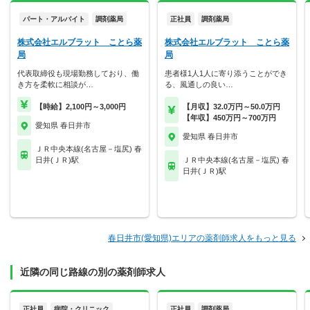
パート・アルバイト
調剤薬局
正社員
調剤薬局
株式会社エルブラット ことら薬
株式会社エルブラット ことら薬
局
局
代表取締役も現場勤務しており、働
患者様1人1人に寄り添うことができ
き方を柔軟に相談が…
る、風通しの良い…
【時給】2,100円～3,000円
【月収】32.0万円～50.0万円
【年収】450万円～700万円
愛知県 春日井市
愛知県 春日井市
ＪＲ中央本線(名古屋－塩尻) 春
日井(ＪＲ)駅
ＪＲ中央本線(名古屋－塩尻) 春
日井(ＪＲ)駅
春日井市(愛知県)エリアの薬剤師求人をもっと見る
近隣の同じ路線の別の薬剤師求人
正社員
病院・クリニック
正社員
調剤薬局