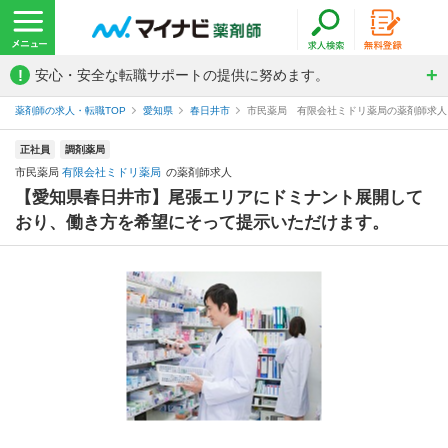
!
安心・安全な転職サポートの提供に努めます。
薬剤師の求人・転職TOP
愛知県
春日井市
市民薬局 有限会社ミドリ薬局の薬剤師求人
正社員
調剤薬局
市民薬局
有限会社ミドリ薬局
の薬剤師求人
【愛知県春日井市】尾張エリアにドミナント展開して
おり、働き方を希望にそって提示いただけます。