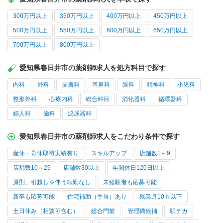
300万円以上
350万円以上
400万円以上
450万円以上
500万円以上
550万円以上
600万円以上
650万円以上
700万円以上
800万円以上
愛知県春日井市の薬剤師求人を処方科目で探す
内科
外科
皮膚科
耳鼻科
眼科
精神科
小児科
整形外科
心療内科
総合科目
消化器科
循環器科
婦人科
歯科
泌尿器科
愛知県春日井市の薬剤師求人をこだわり条件で探す
産休・育休取得実績有り
スキルアップ
店舗数1～9
店舗数10～29
店舗数30以上
年間休日120日以上
原則、引越しを伴う転勤なし
未経験者も応募可能
新卒も応募可能
住宅補助（手当）あり
残業月10ｈ以下
土日休み（相談可含む）
総合門前
管理職候補
駅チカ