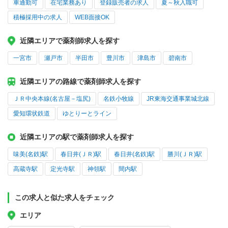
車通勤可
在宅業務あり
登録販売者の求人
夏～秋入職可
積極採用中の求人
WEB面接OK
近隣エリアで薬剤師求人を探す
一宮市
瀬戸市
半田市
豊川市
津島市
碧南市
近隣エリアの路線で薬剤師求人を探す
ＪＲ中央本線(名古屋－塩尻)
名鉄小牧線
JR東海交通事業城北線
愛知環状鉄道
ゆとりーとライン
近隣エリアの駅で薬剤師求人を探す
味美(名鉄)駅
春日井(ＪＲ)駅
春日井(名鉄)駅
勝川(ＪＲ)駅
高蔵寺駅
定光寺駅
神領駅
間内駅
この求人と似た求人をチェック
エリア