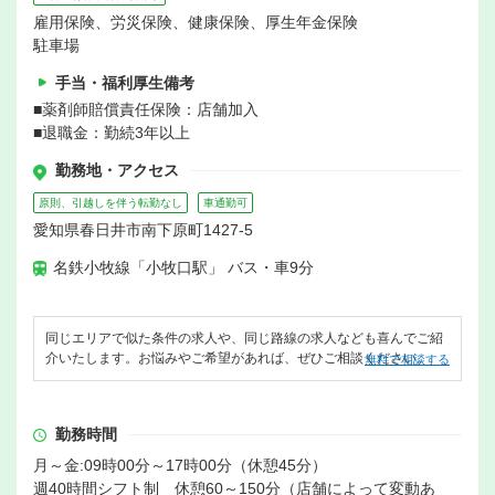
雇用保険、労災保険、健康保険、厚生年金保険
駐車場
手当・福利厚生備考
■薬剤師賠償責任保険：店舗加入
■退職金：勤続3年以上
勤務地・アクセス
原則、引越しを伴う転勤なし
車通勤可
愛知県春日井市南下原町1427-5
名鉄小牧線「小牧口駅」 バス・車9分
同じエリアで似た条件の求人や、同じ路線の求人なども喜んでご紹
介いたします。お悩みやご希望があれば、ぜひご相談ください。
無料で相談する
勤務時間
月～金:09時00分～17時00分（休憩45分）
週40時間シフト制 休憩60～150分（店舗によって変動あ