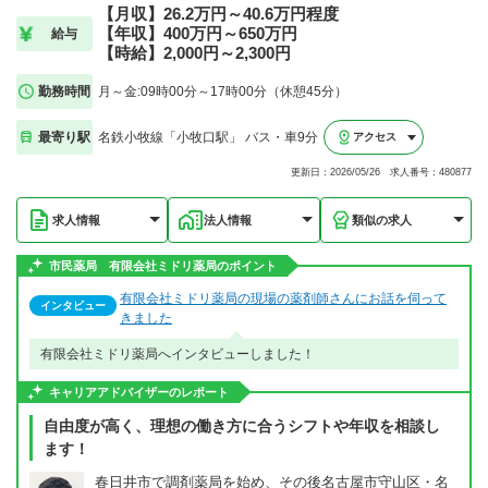
【月収】26.2万円～40.6万円程度
【年収】400万円～650万円
給与
【時給】2,000円～2,300円
勤務時間
月～金:09時00分～17時00分（休憩45分）
最寄り駅
名鉄小牧線「小牧口駅」 バス・車9分
アクセス
更新日：2026/05/26 求人番号：480877
求人情報
法人情報
類似の求人
市民薬局 有限会社ミドリ薬局のポイント
有限会社ミドリ薬局の現場の薬剤師さんにお話を伺って
インタビュー
きました
有限会社ミドリ薬局へインタビューしました！
キャリアアドバイザーのレポート
自由度が高く、理想の働き方に合うシフトや年収を相談し
ます！
春日井市で調剤薬局を始め、その後名古屋市守山区・名