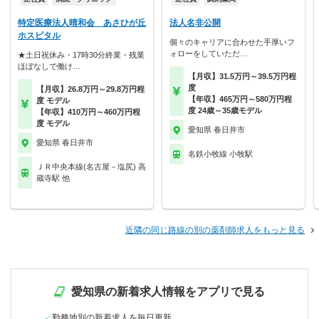
特定医療法人晴和会 あさひが丘
法人名非公開
ホスピタル
個々のキャリアに合わせた手厚いフ
ォローをしていただ…
★土日祝休み・17時30分終業・残業
ほぼなしで働け…
【月収】31.5万円～39.5万円程
度
【月収】26.8万円～29.8万円程
【年収】465万円～580万円程
度 モデル
度 24歳～35歳モデル
【年収】410万円～460万円程
度 モデル
愛知県 春日井市
愛知県 春日井市
名鉄小牧線 小牧駅
ＪＲ中央本線(名古屋－塩尻) 高
蔵寺駅 他
近隣の同じ路線の別の薬剤師求人をもっと見る
愛知県の新着求人情報をアプリで見る
勤務地別の新着求人を毎日更新