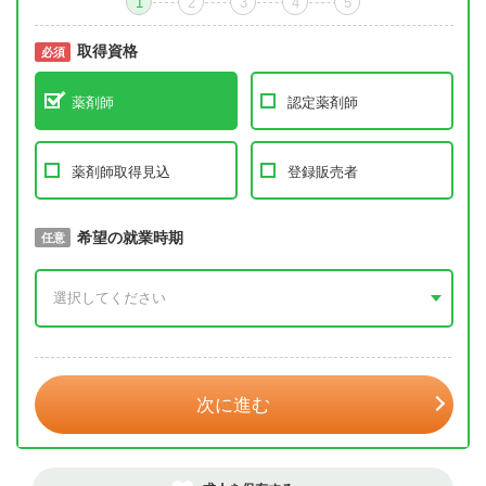
1
2
3
4
5
取得資格
必須
必須
薬剤師
認定薬剤師
薬剤師取得見込
登録販売者
取得予定年
希望の就業時期
必須
任意
年 3月
次に進む