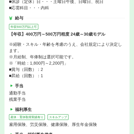
■休診（定休）日・・・土曜日午後、日曜日、祝日
■応需科目・・・内科
給与
年収500万円以上可
【年収】400万円～500万円程度 24歳～30歳モデル
※経験・スキル・年齢を考慮のうえ、会社規定により決定し
ます。
※月給制、年俸制は選択可能です。
※「時給：1,800円～2,200円」
■賞与（回数）：2
■昇給（回数）：1
手当
通勤手当
残業手当
福利厚生
産休・育休取得実績有り
スキルアップ
雇用保険、労災保険、健康保険、厚生年金保険