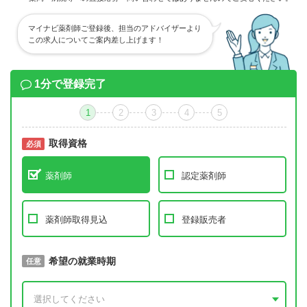
マイナビ薬剤師ご登録後、担当のアドバイザーより
この求人についてご案内差し上げます！
1分で登録完了
1
2
3
4
5
取得資格
必須
必須
薬剤師
認定薬剤師
薬剤師取得見込
登録販売者
取得予定年
希望の就業時期
必須
任意