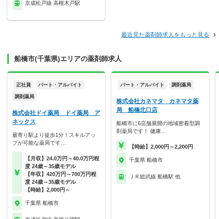
京成松戸線 高根木戸駅
最近見た薬剤師求人をもっと見る
船橋市(千葉県)エリアの薬剤師求人
正社員
パート・アルバイト
パート・アルバイト
調剤薬局
調剤薬局
株式会社カネマタ カネマタ薬
局 船橋北口店
株式会社ドイ薬局 ドイ薬局 ア
ネックス
船橋市に6店舗展開の地域密着型調
剤薬局です！ 健康…
最寄り駅より徒歩1分！スキルアッ
プが可能な薬局です…
【時給】2,000円～2,200円
【月収】24.0万円～40.0万円程
千葉県 船橋市
度 24歳～35歳モデル
【年収】420万円～700万円程
ＪＲ総武線 船橋駅 他
度 24歳～35歳モデル
【時給】2,000円～
千葉県 船橋市