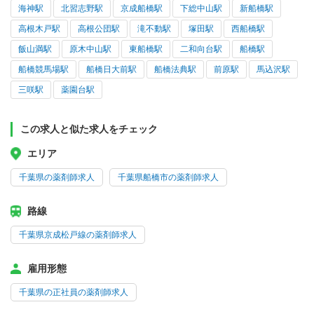
海神駅
北習志野駅
京成船橋駅
下総中山駅
新船橋駅
高根木戸駅
高根公団駅
滝不動駅
塚田駅
西船橋駅
飯山満駅
原木中山駅
東船橋駅
二和向台駅
船橋駅
船橋競馬場駅
船橋日大前駅
船橋法典駅
前原駅
馬込沢駅
三咲駅
薬園台駅
この求人と似た求人をチェック
エリア
千葉県の薬剤師求人
千葉県船橋市の薬剤師求人
路線
千葉県京成松戸線の薬剤師求人
雇用形態
千葉県の正社員の薬剤師求人