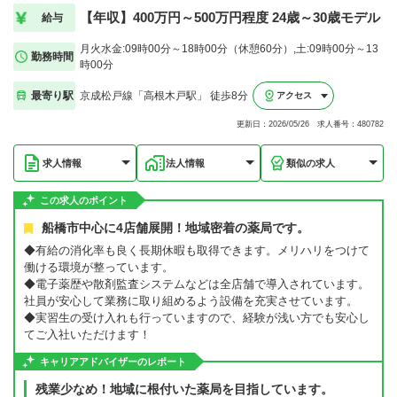
【年収】400万円～500万円程度 24歳～30歳モデル
給与
月火水金:09時00分～18時00分（休憩60分）,土:09時00分～13
勤務時間
時00分
最寄り駅
京成松戸線「高根木戸駅」 徒歩8分
アクセス
更新日：2026/05/26 求人番号：480782
求人情報
法人情報
類似の求人
この求人のポイント
船橋市中心に4店舗展開！地域密着の薬局です。
◆有給の消化率も良く長期休暇も取得できます。メリハリをつけて
働ける環境が整っています。
◆電子薬歴や散剤監査システムなどは全店舗で導入されています。
社員が安心して業務に取り組めるよう設備を充実させています。
◆実習生の受け入れも行っていますので、経験が浅い方でも安心し
てご入社いただけます！
キャリアアドバイザーのレポート
残業少なめ！地域に根付いた薬局を目指しています。