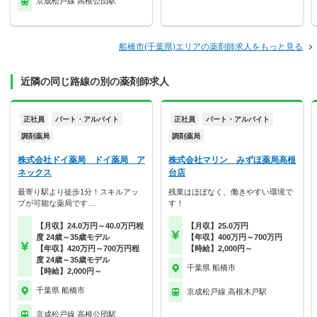
京成松戸線 高根公団駅
船橋市(千葉県)エリアの薬剤師求人をもっと見る
近隣の同じ路線の別の薬剤師求人
正社員
パート・アルバイト
正社員
パート・アルバイト
調剤薬局
調剤薬局
株式会社ドイ薬局 ドイ薬局 ア
株式会社マリン みずほ薬局高根
ネックス
台店
最寄り駅より徒歩1分！スキルアッ
残業はほぼなく、働きやすい環境で
プが可能な薬局です…
す！
【月収】24.0万円～40.0万円程
【月収】25.0万円
度 24歳～35歳モデル
【年収】400万円～700万円
【年収】420万円～700万円程
【時給】2,000円～
度 24歳～35歳モデル
千葉県 船橋市
【時給】2,000円～
千葉県 船橋市
京成松戸線 高根木戸駅
京成松戸線 高根公団駅