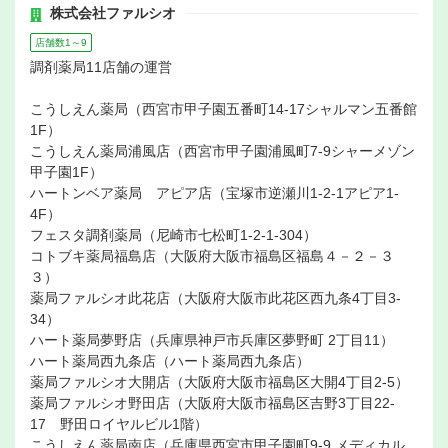
株式会社ファルシオ
店舗数1～9
調剤薬局11店舗の運営
こうしえん薬局（西宮市甲子園五番町14-17シャルマン五番館
1F）
こうしえん薬局浦風店（西宮市甲子園浦風町7-9シャーメゾン
甲子園1F）
ハートンベア薬局 アピア店（宝塚市逆瀬川1-2-1アピア1-
4F）
フェスタ調剤薬局（尼崎市七松町1-2-1-304）
コトブキ薬局福島店（大阪府大阪市福島区福島４－２－３
３）
薬局ファルシオ此花店（大阪府大阪市此花区西九条4丁目3-
34）
ハート薬局夢野店（兵庫県神戸市兵庫区夢野町 2丁目11）
ハート薬局西九条店（ハート薬局西九条店）
薬局ファルシオ大開店（大阪府大阪市福島区大開4丁目2-5）
薬局ファルシオ野田店（大阪府大阪市福島区吉野3丁目22-
17 野田ロイヤルビル1階）
こうしえん薬局南店（兵庫県西宮市甲子園町9-9 メディカル