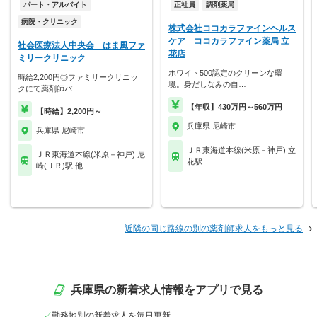
パート・アルバイト
正社員
調剤薬局
病院・クリニック
株式会社ココカラファインヘルス
ケア ココカラファイン薬局 立
社会医療法人中央会 はま風ファ
花店
ミリークリニック
ホワイト500認定のクリーンな環
時給2,200円◎ファミリークリニッ
境。身だしなみの自…
クにて薬剤師パ…
【年収】430万円～560万円
【時給】2,200円～
兵庫県 尼崎市
兵庫県 尼崎市
ＪＲ東海道本線(米原－神戸) 立
ＪＲ東海道本線(米原－神戸) 尼
花駅
崎(ＪＲ)駅 他
近隣の同じ路線の別の薬剤師求人をもっと見る
兵庫県の新着求人情報をアプリで見る
勤務地別の新着求人を毎日更新