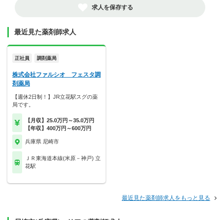
求人を保存する
最近見た薬剤師求人
正社員
調剤薬局
株式会社ファルシオ フェスタ調
剤薬局
【週休2日制！】JR立花駅スグの薬
局です。
【月収】25.0万円～35.0万円
【年収】400万円～600万円
兵庫県 尼崎市
ＪＲ東海道本線(米原－神戸) 立
花駅
最近見た薬剤師求人をもっと見る