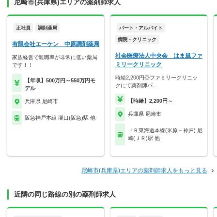
尼崎市(兵庫県)エリアの薬剤師求人
正社員
調剤薬局
パート・アルバイト
病院・クリニック
有限会社エーケン 中原調剤薬局
社会医療法人中央会 はま風ファ
家族経営で離職率が非常に低い薬局
ミリークリニック
です！！
時給2,200円◎ファミリークリニッ
【年収】500万円～550万円モ
クにて薬剤師パ…
デル
【時給】2,200円～
兵庫県 尼崎市
兵庫県 尼崎市
阪急神戸本線 塚口(阪急)駅 他
ＪＲ東海道本線(米原－神戸) 尼
崎(ＪＲ)駅 他
尼崎市(兵庫県)エリアの薬剤師求人をもっと見る
近隣の同じ路線の別の薬剤師求人