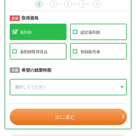
1
2
3
4
5
取得資格
必須
必須
薬剤師
認定薬剤師
薬剤師取得見込
登録販売者
取得予定年
希望の就業時期
必須
任意
年 3月
次に進む