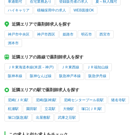
車通勤可
在宅業務あり
登録販売者の求人
夏～秋入職可
ハイキャリア
積極採用中の求人
WEB面接OK
近隣エリアで薬剤師求人を探す
神戸市中央区
神戸市西区
姫路市
明石市
西宮市
洲本市
近隣エリアの路線で薬剤師求人を探す
ＪＲ東海道本線(米原－神戸)
ＪＲ東西線
ＪＲ福知山線
阪神本線
阪神なんば線
阪急神戸本線
阪急伊丹線
近隣エリアの駅で薬剤師求人を探す
尼崎(ＪＲ)駅
尼崎(阪神)駅
尼崎センタープール前駅
猪名寺駅
杭瀬駅
園田駅
立花駅
大物駅
塚口(ＪＲ)駅
塚口(阪急)駅
出屋敷駅
武庫之荘駅
この求人と似た求人をチェック