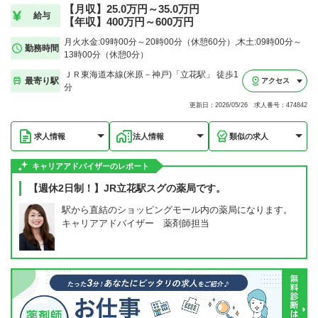
【月収】25.0万円～35.0万円
給与
【年収】400万円～600万円
月火水金:09時00分～20時00分（休憩60分）,木土:09時00分～
勤務時間
13時00分（休憩0分）
ＪＲ東海道本線(米原－神戸)「立花駅」 徒歩1
最寄り駅
アクセス
分
更新日：2026/05/26 求人番号：474842
求人情報
法人情報
類似の求人
キャリアアドバイザーのレポート
【週休2日制！】JR立花駅スグの薬局です。
駅から直結のショッピングモール内の薬局になります。
キャリアアドバイザー 薬剤師担当