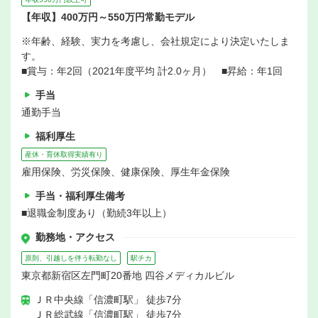
【年収】400万円～550万円常勤モデル
※年齢、経験、実力を考慮し、会社規定により決定いたしま
す。
■賞与：年2回（2021年度平均 計2.0ヶ月） ■昇給：年1回
手当
通勤手当
福利厚生
産休・育休取得実績有り
雇用保険、労災保険、健康保険、厚生年金保険
手当・福利厚生備考
■退職金制度あり（勤続3年以上）
勤務地・アクセス
原則、引越しを伴う転勤なし
駅チカ
東京都新宿区左門町20番地 四谷メディカルビル
ＪＲ中央線「信濃町駅」 徒歩7分
ＪＲ総武線「信濃町駅」 徒歩7分