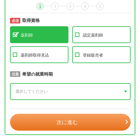
1
2
3
4
5
取得資格
必須
必須
薬剤師
認定薬剤師
薬剤師取得見込
登録販売者
取得予定年
希望の就業時期
必須
任意
年 3月
次に進む