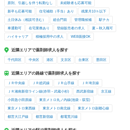
原則、引越しを伴う転勤なし
未経験者も応募可能
新卒も応募可能
住宅補助（手当）あり
残業月10ｈ以下
土日休み（相談可含む）
総合門前
管理職候補
駅チカ
車通勤可
在宅業務あり
登録販売者の求人
夏～秋入職可
ハイキャリア
積極採用中の求人
WEB面接OK
近隣エリアで薬剤師求人を探す
千代田区
中央区
港区
文京区
台東区
墨田区
近隣エリアの路線で薬剤師求人を探す
ＪＲ中央線
ＪＲ総武線
ＪＲ山手線
ＪＲ埼京線
ＪＲ湘南新宿ライン線(赤羽－武蔵小杉)
西武新宿線
京王線
小田急小田原線
東京メトロ丸ノ内線(池袋－荻窪)
東京メトロ東西線
東京メトロ南北線
東京メトロ副都心線
都営大江戸線
都営新宿線
都電荒川線