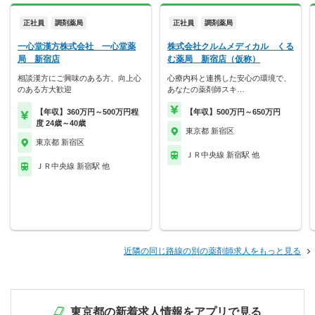
正社員
調剤薬局
正社員
調剤薬局
一心堂漢方株式会社 一心堂薬
株式会社クルムメディカル くる
局 新宿店
む薬局 新宿店（仮称）
相談漢方にご興味のある方、向上心
心療内科と連携した安心の環境で、
のある方大歓迎
あなたの薬剤師スキ…
【年収】360万円～500万円程
【年収】500万円～650万円
度 24歳～40歳
東京都 新宿区
東京都 新宿区
ＪＲ中央線 新宿駅 他
ＪＲ中央線 新宿駅 他
近隣の同じ路線の別の薬剤師求人をもっと見る
東京都の新着求人情報をアプリで見る