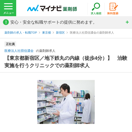
!
安心・安全な転職サポートの提供に努めます。
薬剤師の求人・転職TOP
東京都
新宿区
医療法人社団信濃会の薬剤師求人
正社員
医療法人社団信濃会
の薬剤師求人
【東京都新宿区／地下鉄丸の内線（徒歩4分）】 治験
実施を行うクリニックでの薬剤師求人