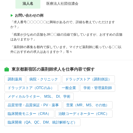
法人名
医療法人社団信濃会
お問い合わせの例
「求人番号〇〇〇〇〇〇に興味があるので、詳細を教えていただけます
か？」
「残業が少なめの店舗をJR〇〇線の沿線で探していますが、おすすめの店舗
はありますか？」
「薬剤師の募集を都内で探しています。マイナビ薬剤師に載っている〇〇以
外におすすめの求人はありますか？」等々
東京都新宿区の薬剤師求人を仕事内容で探す
調剤薬局
病院・クリニック
ドラッグストア（調剤併設）
ドラッグストア（OTCのみ）
一般企業
学術・管理薬剤師
メディカルライター、 MSL、 DI、学術
品質管理・品質保証・PV・薬事
営業（MR、MS、その他）
臨床開発モニター（CRA）
治験コーディネーター（CRC）
臨床開発（QA、QC、DM、統計解析など）