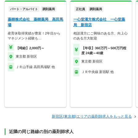
パート・アルバイト
調剤薬局
正社員
調剤薬局
薬樹株式会社 薬樹薬局 高田馬
一心堂漢方株式会社 一心堂薬
場
局 新宿店
産育休取得実績が豊富！2年目から
相談漢方にご興味のある方、向上心
マネジメント経験も…
のある方大歓迎
【時給】2,000円～
【年収】360万円～500万円程
度 24歳～40歳
東京都 新宿区
東京都 新宿区
ＪＲ山手線 高田馬場駅 他
ＪＲ中央線 新宿駅 他
新宿区(東京都)エリアの薬剤師求人をもっと見る
近隣の同じ路線の別の薬剤師求人