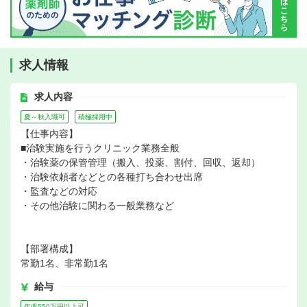
求人情報
求人内容
夏～秋入職可
積極採用中
【仕事内容】
■治験実施を行うクリニック業務全般
・治験薬の保管管理（搬入、投薬、割付、回収、返却）
・治験依頼者などとの各種打ち合わせ出席
・監査などの対応
・その他治験に関わる一般業務など
【部署構成】
常勤1名、非常勤1名
給与
年収550万円以上可