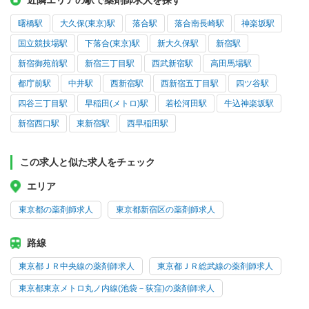
近隣エリアの駅で薬剤師求人を探す
曙橋駅
大久保(東京)駅
落合駅
落合南長崎駅
神楽坂駅
国立競技場駅
下落合(東京)駅
新大久保駅
新宿駅
新宿御苑前駅
新宿三丁目駅
西武新宿駅
高田馬場駅
都庁前駅
中井駅
西新宿駅
西新宿五丁目駅
四ツ谷駅
四谷三丁目駅
早稲田(メトロ)駅
若松河田駅
牛込神楽坂駅
新宿西口駅
東新宿駅
西早稲田駅
この求人と似た求人をチェック
エリア
東京都の薬剤師求人
東京都新宿区の薬剤師求人
路線
東京都ＪＲ中央線の薬剤師求人
東京都ＪＲ総武線の薬剤師求人
東京都東京メトロ丸ノ内線(池袋－荻窪)の薬剤師求人