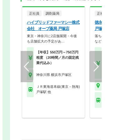
正社員
調剤薬局
正社員
調剤薬局
ハイブリッドファーマシー株式
徳永薬局株式会社 徳永
会社 オーブ薬局 戸塚店
戸塚店
東京・神奈川に2店舗展開・今後
落ち着いた内装やバリアフリ
も店舗拡大の予定があ…
など、患者様が相談し…
【年収】550万円～750万円
【月収】26.7万円程度
程度 （20時間／月の固定残
験者モデル月収
業代込み）
【年収】410万円～60
モデル
【時給】2,000円～
神奈川県 横浜市戸塚区
神奈川県 横浜市戸塚区
ＪＲ東海道本線(東京－熱海)
戸塚駅 他
ＪＲ東海道本線(東京－
戸塚駅 他