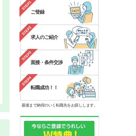
STEP1
ご登録
STEP2
求人のご紹介
STEP3
面接・条件交渉
STEP4
転職成功！！
最後まで納得のいく転職先をお探しします。