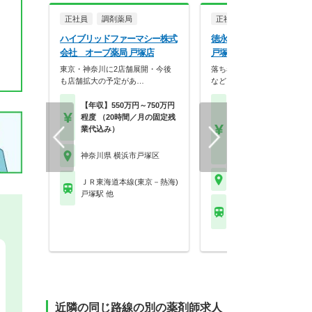
正社員
調剤薬局
正社員
調剤薬局
ハイブリッドファーマシー株式
徳永薬局株式会社 徳永
会社 オーブ薬局 戸塚店
戸塚店
東京・神奈川に2店舗展開・今後
落ち着いた内装やバリアフリ
も店舗拡大の予定があ…
など、患者様が相談し…
【年収】550万円～750万円
【月収】26.7万円程度
程度 （20時間／月の固定残
験者モデル月収
業代込み）
【年収】410万円～60
モデル
【時給】2,000円～
神奈川県 横浜市戸塚区
神奈川県 横浜市戸塚区
ＪＲ東海道本線(東京－熱海)
戸塚駅 他
ＪＲ東海道本線(東京－
戸塚駅 他
近隣の同じ路線の別の薬剤師求人