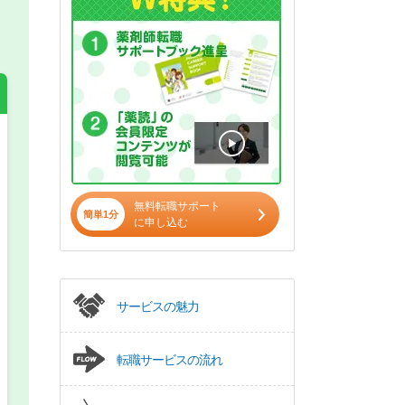
希望の働き方
必須
正社員
無料転職サポート
簡単1分
に申し込む
パート(週4日～5日)
サービスの魅力
転職サービスの流れ