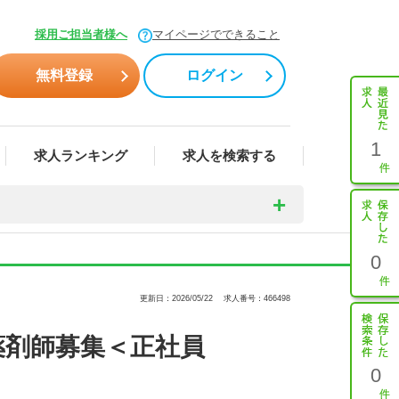
採用ご担当者様へ
マイページでできること
無料登録
ログイン
1
求人ランキング
求人を検索する
0
更新日：2026/05/22
求人番号：466498
薬剤師募集＜正社員
0