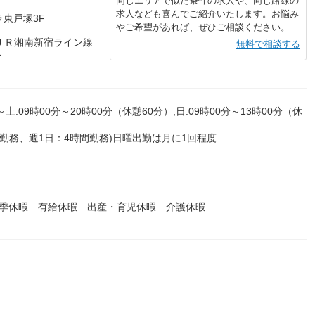
同じエリアで似た条件の求人や、同じ路線の
求人なども喜んでご紹介いたします。お悩み
ラ東戸塚3F
やご希望があれば、ぜひご相談ください。
ＪＲ湘南新宿ライン線
無料で相談する
分
～土:09時00分～20時00分（休憩60分）,日:09時00分～13時00分（休
間勤務、週1日：4時間勤務)日曜出勤は月に1回程度
夏季休暇 有給休暇 出産・育児休暇 介護休暇