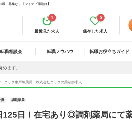
・転職・募集なら【マイナビ薬剤師】
1
0
最近見た求人
保存した求人
転職相談会
転職ノウハウ
転職お役立ちガイド
努めます。
ニック東戸塚薬局 株式会社ニックの薬剤師求人
社員
調剤薬局
125日！在宅あり◎調剤薬局にて