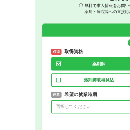
無料で求人情報をお問い
薬局・病院等への直接応
取得資格
必須
薬剤師
薬剤師取得見込
取得予定年
希望の就業時期
必須
任意
年 3月