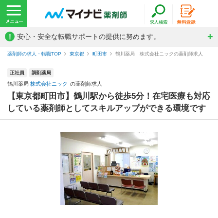
!
安心・安全な転職サポートの提供に努めます。
薬剤師の求人・転職TOP
東京都
町田市
鶴川薬局 株式会社ニックの薬剤師求人
正社員
調剤薬局
鶴川薬局
株式会社ニック
の薬剤師求人
【東京都町田市】鶴川駅から徒歩5分！在宅医療も対応
している薬剤師としてスキルアップができる環境です