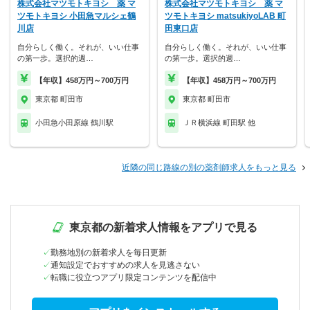
株式会社マツモトキヨシ 薬 マ
株式会社マツモトキヨシ 薬 マ
ツモトキヨシ 小田急マルシェ鶴
ツモトキヨシ matsukiyoLAB 町
川店
田東口店
自分らしく働く。それが、いい仕事
自分らしく働く。それが、いい仕事
の第一歩。選択的週…
の第一歩。選択的週…
【年収】458万円～700万円
【年収】458万円～700万円
東京都 町田市
東京都 町田市
小田急小田原線 鶴川駅
ＪＲ横浜線 町田駅 他
近隣の同じ路線の別の薬剤師求人をもっと見る
東京都の新着求人情報をアプリで見る
勤務地別の新着求人を毎日更新
通知設定でおすすめの求人を見逃さない
転職に役立つアプリ限定コンテンツを配信中