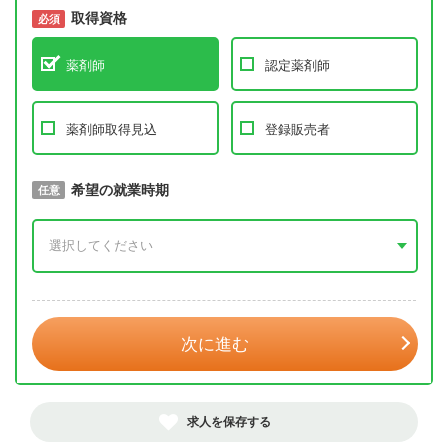
取得資格
必須
必須
薬剤師
認定薬剤師
薬剤師取得見込
登録販売者
取得予定年
希望の就業時期
必須
任意
年 3月
次に進む
求人を保存する