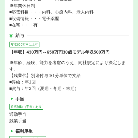
※年間休日制
■応需科目・・・内科、心療内科、老人内科
■設備情報・・・電子薬歴
■在宅・・・有
給与
年収650万円以上可
【年収】430万円～650万円30歳モデル年収500万円
※年齢、経験、能力を考慮のうえ、同社規定により決定しま
す。
【残業代】別途付与※1分単位で支給
■昇給：年1回
■賞与：年3回（夏期・冬期・末期）
手当
住宅補助（手当）あり
通勤手当
残業手当
福利厚生