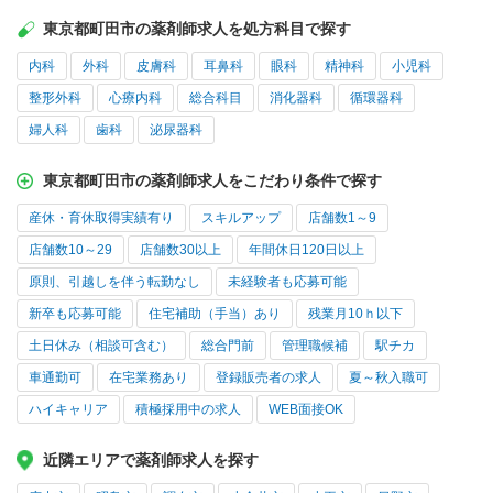
東京都町田市の薬剤師求人を処方科目で探す
内科
外科
皮膚科
耳鼻科
眼科
精神科
小児科
整形外科
心療内科
総合科目
消化器科
循環器科
婦人科
歯科
泌尿器科
東京都町田市の薬剤師求人をこだわり条件で探す
産休・育休取得実績有り
スキルアップ
店舗数1～9
店舗数10～29
店舗数30以上
年間休日120日以上
原則、引越しを伴う転勤なし
未経験者も応募可能
新卒も応募可能
住宅補助（手当）あり
残業月10ｈ以下
土日休み（相談可含む）
総合門前
管理職候補
駅チカ
車通勤可
在宅業務あり
登録販売者の求人
夏～秋入職可
ハイキャリア
積極採用中の求人
WEB面接OK
近隣エリアで薬剤師求人を探す