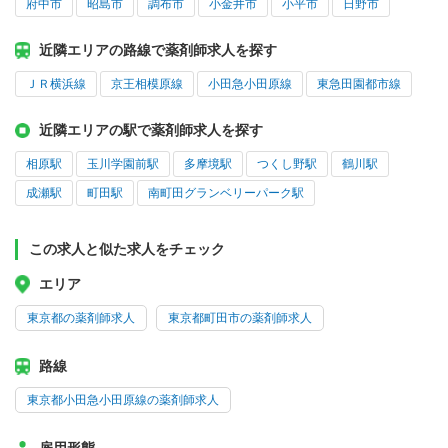
府中市
昭島市
調布市
小金井市
小平市
日野市
近隣エリアの路線で薬剤師求人を探す
ＪＲ横浜線
京王相模原線
小田急小田原線
東急田園都市線
近隣エリアの駅で薬剤師求人を探す
相原駅
玉川学園前駅
多摩境駅
つくし野駅
鶴川駅
成瀬駅
町田駅
南町田グランベリーパーク駅
この求人と似た求人をチェック
エリア
東京都の薬剤師求人
東京都町田市の薬剤師求人
路線
東京都小田急小田原線の薬剤師求人