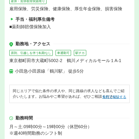
産休・育休取得実績有り
雇用保険、労災保険、健康保険、厚生年金保険、損害保険
手当・福利厚生備考
■薬剤師賠償保険加入
勤務地・アクセス
原則、引越しを伴う転勤なし
車通勤可
駅チカ
東京都町田市大蔵町5002-2 鶴川メディカルモール１A-1
小田急小田原線「鶴川駅」 徒歩5分
同じエリアで似た条件の求人や、同じ路線の求人なども喜んでご紹
介いたします。お悩みやご希望があれば、ぜひご相談ください。
無料で相談する
勤務時間
月～土:09時00分～19時00分（休憩60分）
※週40時間勤務のシフト制