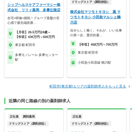
ドラッグストア（調剤併設）
シップヘルスケアファーマシー株
式会社 リリィ薬局 多摩丘陵店
株式会社マツモトキヨシ 薬 マ
ツモトキヨシ 小田急マルシェ鶴
在宅×研修×挑戦！グループ基盤の安
川店
心感で最先端医療…
自分らしく働く。それが、いい仕事
【月収】26.5万円24歳～
の第一歩。選択的週…
【年収】430万円～600万円
【年収】458万円～700万円
東京都 町田市
東京都 町田市
多摩モノレール 多摩センター
駅
小田急小田原線 鶴川駅
町田市(東京都)エリアの薬剤師求人をもっと見る
近隣の同じ路線の別の薬剤師求人
正社員
調剤薬局
正社員
ドラッグストア（調剤併設）
ドラッグストア（調剤併設）