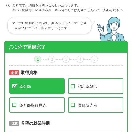
無料で求人情報をお問い合わせいただけます。
薬局・病院等への直接応募・問い合わせではありませんのでご安心ください。
マイナビ薬剤師ご登録後、担当のアドバイザーより
この求人についてご案内差し上げます！
1分で登録完了
1
2
3
4
5
取得資格
必須
必須
薬剤師
認定薬剤師
薬剤師取得見込
登録販売者
取得予定年
希望の就業時期
必須
任意