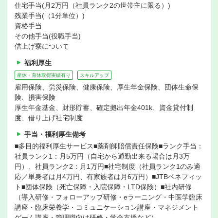
住宅手当(月2万円（社員ランク2の世帯主に限る）)
残業手当(（1分単位）)
資格手当
その他手当(役職手当)
借上げ寮について
福利厚生
産休・育休取得実績有り
スキルアップ
雇用保険、労災保険、健康保険、厚生年金保険、団体生命保
険、損害保険
厚生年金基金、財形貯蓄、確定拠出年金401k、資金貸付制
度、借り上げ社宅制度
手当・福利厚生備考
■多目的福利厚生サービス■薬剤師賠償責任保険■ランク手当：
社員ランク1：月5万円（自宅から通勤出来る場合は月3万
円）、社員ランク2：月1万円■社宅制度（社員ランク1のみ適
応／単身者は月4万円、有家族者は月6万円）■JTBベネフィッ
ト■団体保険（死亡保障・入院保障・LTD保険）■社内研修
（導入研修・フォローアップ研修・eラーニング・中医学臨床
講座・臨床栄養学・コミュニケーション講座・マネジメント
ゲーム講座・管理職向け研修・学会支援など）