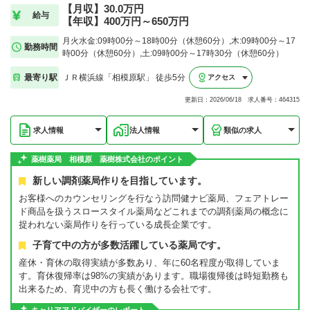
【月収】30.0万円
給与
【年収】400万円～650万円
月火水金:09時00分～18時00分（休憩60分）,木:09時00分～17
勤務時間
時00分（休憩60分）,土:09時00分～17時30分（休憩60分）
最寄り駅
ＪＲ横浜線「相模原駅」 徒歩5分
アクセス
更新日：2026/06/18 求人番号：464315
求人情報
法人情報
類似の求人
薬樹薬局 相模原 薬樹株式会社のポイント
新しい調剤薬局作りを目指しています。
お客様へのカウンセリングを行なう訪問健ナビ薬局、フェアトレー
ド商品を扱うスロースタイル薬局などこれまでの調剤薬局の概念に
捉われない薬局作りを行っている成長企業です。
子育て中の方が多数活躍している薬局です。
産休・育休の取得実績が多数あり、年に60名程度が取得していま
す。育休復帰率は98%の実績があります。職場復帰後は時短勤務も
出来るため、育児中の方も長く働ける会社です。