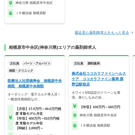
神奈川県 相模原市中央区
ＪＲ横浜線 相模原駅
最近見た薬剤師求人をもっと見る
相模原市中央区(神奈川県)エリアの薬剤師求人
正社員
パート・アルバイト
正社員
調剤薬局
病院・クリニック
株式会社ココカラファインヘルス
ケア ココカラファイン薬局 淵
医療法人社団徳寿会 相模原中央
野辺駅前店
病院 相模原中央病院
ホワイト500認定のクリーンな環
オーダリング・電子カルテ導入済！
境。身だしなみの自…
一般急性期病院なの…
【年収】430万円～560万円
【月収】27.0万円～40.0万円程
度 常勤モデル月収
神奈川県 相模原市中央区
【年収】400万円～610万円程
度 常勤モデル年収
ＪＲ横浜線 相模原駅
【時給】2,000円～