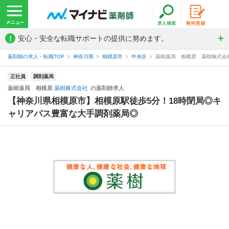
!
安心・安全な転職サポートの提供に努めます。
薬剤師の求人・転職TOP
神奈川県
相模原市
中央区
薬樹薬局 相模原 薬樹株式会
正社員
調剤薬局
薬樹薬局 相模原
薬樹株式会社
の薬剤師求人
【神奈川県相模原市】相模原駅徒歩5分！18時閉局◎キ
ャリアパス豊富な大手調剤薬局◎