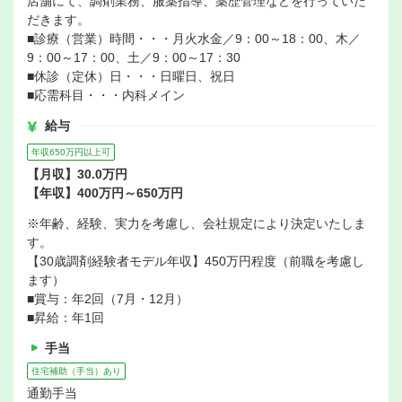
店舗にて、調剤業務、服薬指導、薬歴管理などを行っていた
だきます。
■診療（営業）時間・・・月火水金／9：00～18：00、木／
9：00～17：00、土／9：00～17：30
■休診（定休）日・・・日曜日、祝日
■応需科目・・・内科メイン
給与
年収650万円以上可
【月収】30.0万円
【年収】400万円～650万円
※年齢、経験、実力を考慮し、会社規定により決定いたしま
す。
【30歳調剤経験者モデル年収】450万円程度（前職を考慮し
ます）
■賞与：年2回（7月・12月）
■昇給：年1回
手当
住宅補助（手当）あり
通勤手当