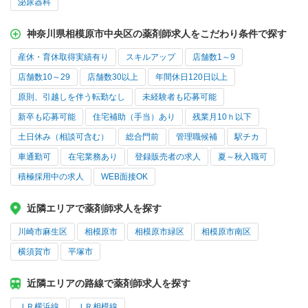
泌尿器科
神奈川県相模原市中央区の薬剤師求人をこだわり条件で探す
産休・育休取得実績有り
スキルアップ
店舗数1～9
店舗数10～29
店舗数30以上
年間休日120日以上
原則、引越しを伴う転勤なし
未経験者も応募可能
新卒も応募可能
住宅補助（手当）あり
残業月10ｈ以下
土日休み（相談可含む）
総合門前
管理職候補
駅チカ
車通勤可
在宅業務あり
登録販売者の求人
夏～秋入職可
積極採用中の求人
WEB面接OK
近隣エリアで薬剤師求人を探す
川崎市麻生区
相模原市
相模原市緑区
相模原市南区
横須賀市
平塚市
近隣エリアの路線で薬剤師求人を探す
ＪＲ横浜線
ＪＲ相模線