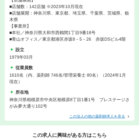
【店舗展開】
■店舗数：142店舗 ※2023年10月現在
■店舗展開：神奈川県、東京都、埼玉県、千葉県、茨城県、栃
木県
【事業所】
■本社／神奈川県大和市西鶴間1丁目9番18号
■青山オフィス／東京都港区赤坂8－5－26 赤坂DSビル4階
設立
1979年03月
従業員数
1610名（内、薬剤師 746名/管理栄養士 80名）（2024年1月
現在）
所在地
神奈川県相模原市中央区相模原8丁目1番1号 プレステージさ
がみ夢大通り102号
この法人の他の薬剤師求人を見る
この求人に興味がある方はこちら