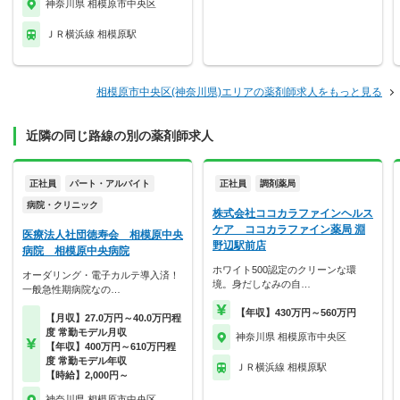
神奈川県 相模原市中央区
ＪＲ横浜線 相模原駅
相模原市中央区(神奈川県)エリアの薬剤師求人をもっと見る
近隣の同じ路線の別の薬剤師求人
正社員
パート・アルバイト
正社員
調剤薬局
病院・クリニック
株式会社ココカラファインヘルス
ケア ココカラファイン薬局 淵
医療法人社団徳寿会 相模原中央
野辺駅前店
病院 相模原中央病院
ホワイト500認定のクリーンな環
オーダリング・電子カルテ導入済！
境。身だしなみの自…
一般急性期病院なの…
【年収】430万円～560万円
【月収】27.0万円～40.0万円程
度 常勤モデル月収
神奈川県 相模原市中央区
【年収】400万円～610万円程
度 常勤モデル年収
ＪＲ横浜線 相模原駅
【時給】2,000円～
神奈川県 相模原市中央区