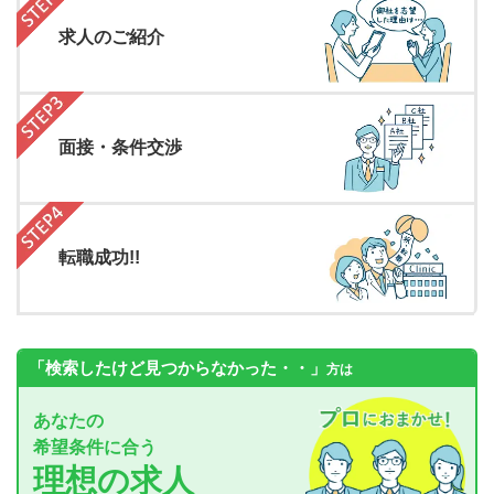
求人のご紹介
面接・条件交渉
転職成功!!
「検索したけど見つからなかった・・」
方は
あなたの
希望条件に合う
理想の求人