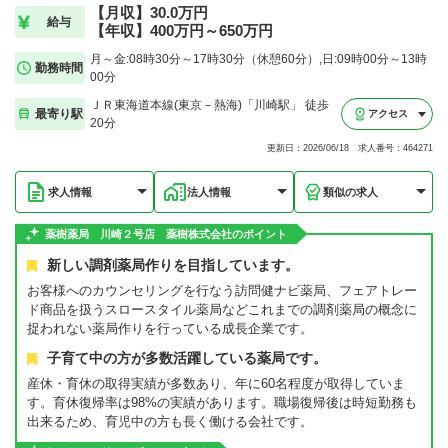
【月収】30.0万円
給与
【年収】400万円～650万円
月～金:08時30分～17時30分（休憩60分）,日:09時00分～13時
勤務時間
00分
ＪＲ東海道本線(東京－熱海)「川崎駅」 徒歩
最寄り駅
アクセス
20分
更新日：2026/06/18 求人番号：464271
求人情報
法人情報
類似の求人
薬樹薬局 川崎２号店 薬樹株式会社のポイント
新しい調剤薬局作りを目指しています。
お客様へのカウンセリングを行なう訪問健ナビ薬局、フェアトレー
ド商品を扱うスロースタイル薬局などこれまでの調剤薬局の概念に
捉われない薬局作りを行っている成長企業です。
子育て中の方が多数活躍している薬局です。
産休・育休の取得実績が多数あり、年に60名程度が取得していま
す。育休復帰率は98%の実績があります。職場復帰後は時短勤務も
出来るため、育児中の方も長く働ける会社です。