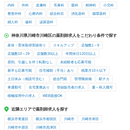
内科
外科
皮膚科
耳鼻科
眼科
精神科
小児科
整形外科
心療内科
総合科目
消化器科
循環器科
婦人科
歯科
泌尿器科
神奈川県川崎市川崎区の薬剤師求人をこだわり条件で探す
産休・育休取得実績有り
スキルアップ
店舗数1～9
店舗数10～29
店舗数30以上
年間休日120日以上
原則、引越しを伴う転勤なし
未経験者も応募可能
新卒も応募可能
住宅補助（手当）あり
残業月10ｈ以下
土日休み（相談可含む）
総合門前
管理職候補
駅チカ
車通勤可
在宅業務あり
登録販売者の求人
夏～秋入職可
積極採用中の求人
WEB面接OK
近隣エリアで薬剤師求人を探す
横浜市青葉区
横浜市都筑区
川崎市
川崎市幸区
川崎市中原区
川崎市高津区