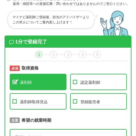
薬局・病院等への直接応募・問い合わせではありませんのでご安心ください。
マイナビ薬剤師ご登録後、担当のアドバイザーより
この求人についてご案内差し上げます！
1分で登録完了
1
2
3
4
5
取得資格
必須
必須
薬剤師
認定薬剤師
薬剤師取得見込
登録販売者
取得予定年
希望の就業時期
必須
任意