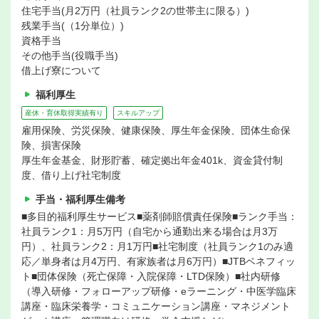
住宅手当(月2万円（社員ランク2の世帯主に限る）)
残業手当(（1分単位）)
資格手当
その他手当(役職手当)
借上げ寮について
福利厚生
産休・育休取得実績有り
スキルアップ
雇用保険、労災保険、健康保険、厚生年金保険、団体生命保
険、損害保険
厚生年金基金、財形貯蓄、確定拠出年金401k、資金貸付制
度、借り上げ社宅制度
手当・福利厚生備考
■多目的福利厚生サービス■薬剤師賠償責任保険■ランク手当：
社員ランク1：月5万円（自宅から通勤出来る場合は月3万
円）、社員ランク2：月1万円■社宅制度（社員ランク1のみ適
応／単身者は月4万円、有家族者は月6万円）■JTBベネフィッ
ト■団体保険（死亡保障・入院保障・LTD保険）■社内研修
（導入研修・フォローアップ研修・eラーニング・中医学臨床
講座・臨床栄養学・コミュニケーション講座・マネジメント