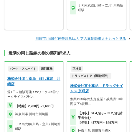
ＪＲ南武線(川崎－立川) 川崎新
町駅
川崎市川崎区(神奈川県)エリアの薬剤師求人をもっと見る
近隣の同じ路線の別の薬剤師求人
パート・アルバイト
調剤薬局
正社員
ドラッグストア（調剤併設）
株式会社ほし薬局 ほし薬局 川
崎店
株式会社富士薬品 ドラッグセイ
ムス 京町店
週1日～相談可能！WワークOK◎ワ
ークライフバラン…
創業1930年の安定企業！残業月10時
間以下×復帰…
【時給】2,200円～2,600円
【月収】34.4万円～59.2万円諸
神奈川県 川崎市川崎区
手当含む
【年収】487万円～849万円
ＪＲ南武線(川崎－立川) 川崎新
町駅
神奈川県 川崎市川崎区