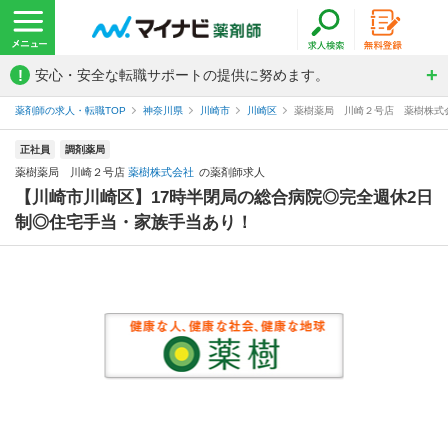
!
安心・安全な転職サポートの提供に努めます。
薬剤師の求人・転職TOP
神奈川県
川崎市
川崎区
薬樹薬局 川崎２号店 薬樹株式
正社員
調剤薬局
薬樹薬局 川崎２号店
薬樹株式会社
の薬剤師求人
【川崎市川崎区】17時半閉局の総合病院◎完全週休2日
制◎住宅手当・家族手当あり！