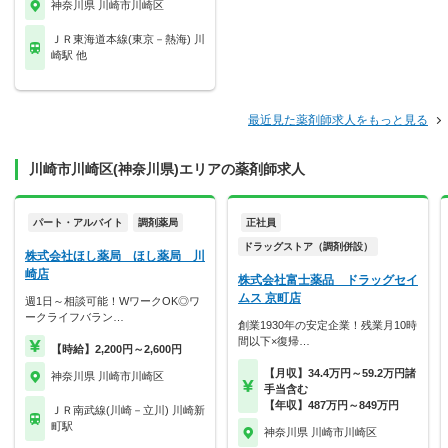
神奈川県 川崎市川崎区
ＪＲ東海道本線(東京－熱海) 川
崎駅 他
最近見た薬剤師求人をもっと見る
川崎市川崎区(神奈川県)エリアの薬剤師求人
パート・アルバイト
調剤薬局
正社員
ドラッグストア（調剤併設）
株式会社ほし薬局 ほし薬局 川
崎店
株式会社富士薬品 ドラッグセイ
ムス 京町店
週1日～相談可能！WワークOK◎ワ
ークライフバラン…
創業1930年の安定企業！残業月10時
間以下×復帰…
【時給】2,200円～2,600円
【月収】34.4万円～59.2万円諸
神奈川県 川崎市川崎区
手当含む
【年収】487万円～849万円
ＪＲ南武線(川崎－立川) 川崎新
町駅
神奈川県 川崎市川崎区