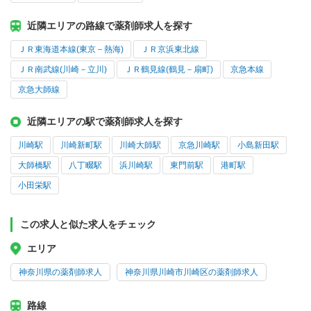
近隣エリアの路線で薬剤師求人を探す
ＪＲ東海道本線(東京－熱海)
ＪＲ京浜東北線
ＪＲ南武線(川崎－立川)
ＪＲ鶴見線(鶴見－扇町)
京急本線
京急大師線
近隣エリアの駅で薬剤師求人を探す
川崎駅
川崎新町駅
川崎大師駅
京急川崎駅
小島新田駅
大師橋駅
八丁畷駅
浜川崎駅
東門前駅
港町駅
小田栄駅
この求人と似た求人をチェック
エリア
神奈川県の薬剤師求人
神奈川県川崎市川崎区の薬剤師求人
路線