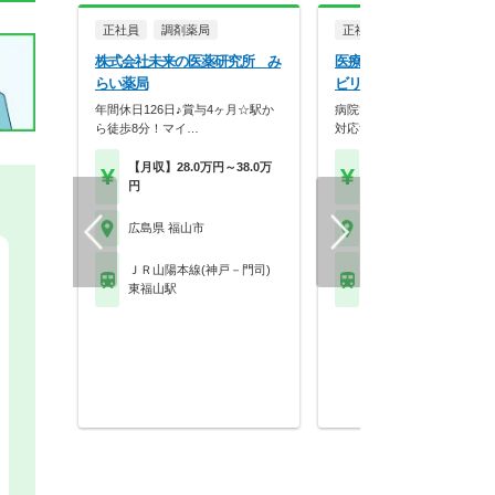
正社員
調剤薬局
正社員
病院・クリニッ
株式会社未来の医薬研究所 み
医療法人社団生和会 福山
らい薬局
ビリテーション病院
年間休日126日♪賞与4ヶ月☆駅か
病院での薬剤師勤務♪服薬指
ら徒歩8分！マイ…
対応することも可能で…
【月収】28.0万円～38.0万
【年収】350万円～60
円
程度
広島県 福山市
広島県 福山市
ＪＲ山陽本線(神戸－門司)
ＪＲ山陽本線(神戸－門
東福山駅
東福山駅