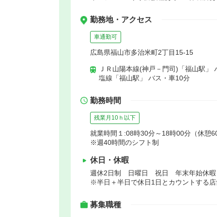
勤務地・アクセス
車通勤可
広島県福山市多治米町2丁目15-15
ＪＲ山陽本線(神戸－門司)「福山駅」 
塩線「福山駅」 バス・車10分
勤務時間
残業月10ｈ以下
就業時間１:08時30分～18時00分（休憩6
※週40時間のシフト制
休日・休暇
週休2日制 日曜日 祝日 年末年始休
※半日＋半日で休日1日とカウントする店
募集職種