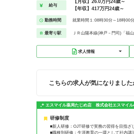
【月収】26.0万円24歳～
給与
【年収】417万円24歳～
勤務時間
就業時間１:08時30分～18時00
最寄り駅
ＪＲ山陽本線(神戸－門司)「福山
求人情報
こちらの求人が気になりました
エスマイル薬局たじめ店 株式会社エスマイル
研修制度
■新人研修：OJT研修で実務の習得を目指ざ
■職種別研修：生涯教育の一環として社内講