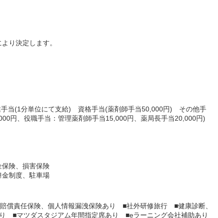
により決定します。
業手当(1分単位にて支給) 資格手当(薬剤師手当50,000円) その他手
,000円、役職手当：管理薬剤師手当15,000円、薬局長手当20,000円)
金保険、損害保険
舞金制度、駐車場
師賠償責任保険、個人情報漏洩保険あり ■社外研修旅行 ■健康診断、
り ■マツダスタジアム年間指定席あり ■eラーニング会社補助あり