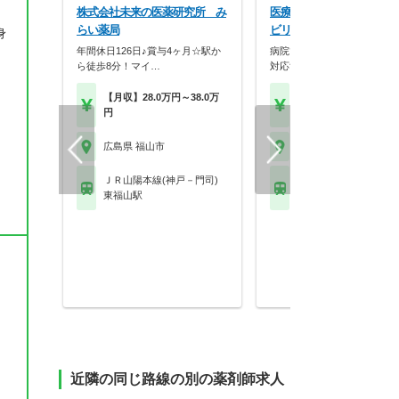
株式会社未来の医薬研究所 み
医療法人社団生和会 福山
らい薬局
ビリテーション病院
身
年間休日126日♪賞与4ヶ月☆駅か
病院での薬剤師勤務♪服薬指
ら徒歩8分！マイ…
対応することも可能で…
【月収】28.0万円～38.0万
【年収】350万円～60
円
程度
、
広島県 福山市
広島県 福山市
ＪＲ山陽本線(神戸－門司)
ＪＲ山陽本線(神戸－門
東福山駅
東福山駅
近隣の同じ路線の別の薬剤師求人