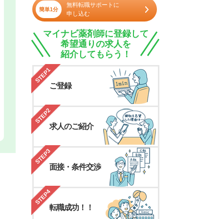
無料転職サポートに
簡単1分
申し込む
マイナビ薬剤師に登録して
希望通りの求人を
紹介してもらう！
STEP1
ご登録
STEP2
求人のご紹介
STEP3
面接・条件交渉
STEP4
転職成功！！