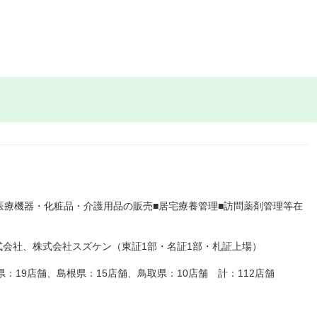
医療機器・化粧品・介護用品の販売■居宅療養管理■訪問薬剤管理等在
会社、株式会社スズケン（東証1部・名証1部・札証上場）
県：19店舗、島根県：15店舗、鳥取県：10店舗 計：112店舗