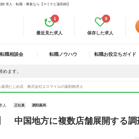
剤師 求人・転職・募集なら【マイナビ薬剤師】
1
0
最近見た求人
保存した求人
転職相談会
転職ノウハウ
転職お役立ちガイド
努めます。
ル薬局たじめ店 株式会社エスマイルの薬剤師求人
求人
正社員
調剤薬局
線】 中国地方に複数店舗展開する調