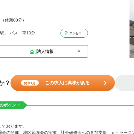
分（休憩60分）
駅」 バス・車10分
アクセス
法人情報
か？
この求人に興味がある
簡単1分
のポイント
しております。
演会の開催、地区勉強会の実施、社外研修会への参加支援、ｅ－ラーニ