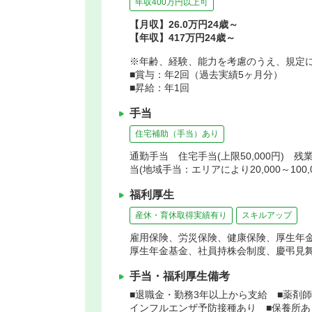
年収400万円以上可
【月収】26.0万円24歳～
【年収】417万円24歳～
※年齢、経験、能力を考慮のうえ、規定
■賞与：年2回（過去実績5ヶ月分）
■昇給：年1回
手当
住宅補助（手当）あり
通勤手当 住宅手当(上限50,000円) 残
当(地域手当：エリアにより20,000～100
福利厚生
産休・育休取得実績有り
スキルアップ
雇用保険、労災保険、健康保険、厚生年
厚生年金基金、社員持株会制度、慶弔見
手当・福利厚生備考
■退職金・勤務3年以上から支給 ■薬剤
インフルエンザ予防接種あり ■保養所あ