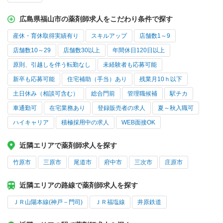
広島県福山市の薬剤師求人をこだわり条件で探す
産休・育休取得実績有り
スキルアップ
店舗数1～9
店舗数10～29
店舗数30以上
年間休日120日以上
原則、引越しを伴う転勤なし
未経験者も応募可能
新卒も応募可能
住宅補助（手当）あり
残業月10ｈ以下
土日休み（相談可含む）
総合門前
管理職候補
駅チカ
車通勤可
在宅業務あり
登録販売者の求人
夏～秋入職可
ハイキャリア
積極採用中の求人
WEB面接OK
近隣エリアで薬剤師求人を探す
竹原市
三原市
尾道市
府中市
三次市
庄原市
近隣エリアの路線で薬剤師求人を探す
ＪＲ山陽本線(神戸－門司)
ＪＲ福塩線
井原鉄道