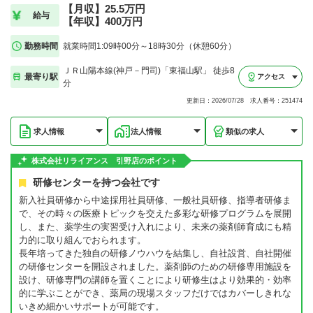
【月収】25.5万円
給与
【年収】400万円
勤務時間
就業時間1:09時00分～18時30分（休憩60分）
ＪＲ山陽本線(神戸－門司)「東福山駅」 徒歩8
最寄り駅
アクセス
分
更新日：2026/07/28 求人番号：251474
求人情報
法人情報
類似の求人
株式会社リライアンス 引野店のポイント
研修センターを持つ会社です
新入社員研修から中途採用社員研修、一般社員研修、指導者研修ま
で、その時々の医療トピックを交えた多彩な研修プログラムを展開
し、また、薬学生の実習受け入れにより、未来の薬剤師育成にも精
力的に取り組んでおられます。
長年培ってきた独自の研修ノウハウを結集し、自社設営、自社開催
の研修センターを開設されました。薬剤師のための研修専用施設を
設け、研修専門の講師を置くことにより研修生はより効果的・効率
的に学ぶことができ、薬局の現場スタッフだけではカバーしきれな
いきめ細かいサポートが可能です。