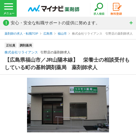
!
安心・安全な転職サポートの提供に努めます。
薬剤師の求人・転職TOP
広島県
福山市
株式会社リライアンス 引野店の薬剤師求人
正社員
調剤薬局
株式会社リライアンス
引野店の薬剤師求人
【広島県福山市／JR山陽本線】 栄養士の相談受付も
している町の基幹調剤薬局 薬剤師求人