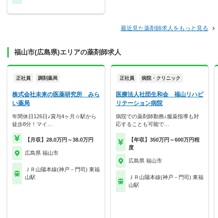
最近見た薬剤師求人をもっと見る
福山市(広島県)エリアの薬剤師求人
正社員
調剤薬局
正社員
病院・クリニック
株式会社未来の医薬研究所 みら
医療法人社団生和会 福山リハビ
い薬局
リテーション病院
年間休日126日♪賞与4ヶ月☆駅から
病院での薬剤師勤務♪服薬指導も対
徒歩8分！マイ…
応することも可能で…
【月収】28.0万円～38.0万円
【年収】350万円～600万円程
度
広島県 福山市
広島県 福山市
ＪＲ山陽本線(神戸－門司) 東福
山駅
ＪＲ山陽本線(神戸－門司) 東福
山駅