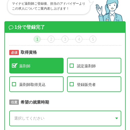
マイナビ薬剤師ご登録後、担当のアドバイザーより
この求人についてご案内差し上げます！
1分で登録完了
1
2
3
4
5
取得資格
必須
必須
薬剤師
認定薬剤師
薬剤師取得見込
登録販売者
取得予定年
希望の就業時期
必須
任意