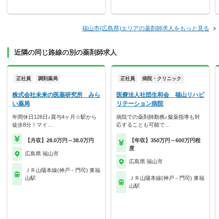
福山市(広島県)エリアの薬剤師求人をもっと見る
近隣の同じ路線の別の薬剤師求人
正社員
調剤薬局
正社員
病院・クリニック
株式会社未来の医薬研究所 みら
医療法人社団生和会 福山リハビ
い薬局
リテーション病院
年間休日126日♪賞与4ヶ月☆駅から
病院での薬剤師勤務♪服薬指導も対
徒歩8分！マイ…
応することも可能で…
【月収】28.0万円～38.0万円
【年収】350万円～600万円程
度
広島県 福山市
広島県 福山市
ＪＲ山陽本線(神戸－門司) 東福
山駅
ＪＲ山陽本線(神戸－門司) 東福
山駅