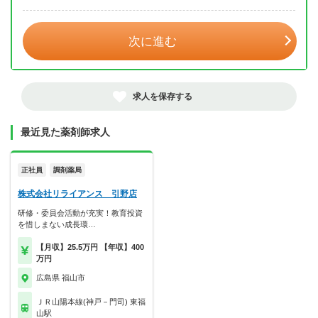
年 3月
次に進む
求人を保存する
最近見た薬剤師求人
正社員
調剤薬局
株式会社リライアンス 引野店
研修・委員会活動が充実！教育投資
を惜しまない成長環…
【月収】25.5万円 【年収】400
万円
広島県 福山市
ＪＲ山陽本線(神戸－門司) 東福
山駅