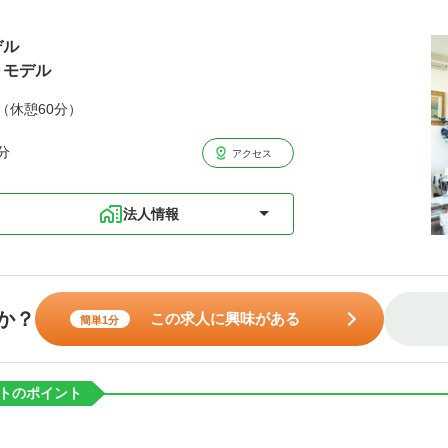
デル
～モデル
分（休憩60分）
分
アクセス
法人情報
か？
この求人に興味がある
簡単1分
トのポイント