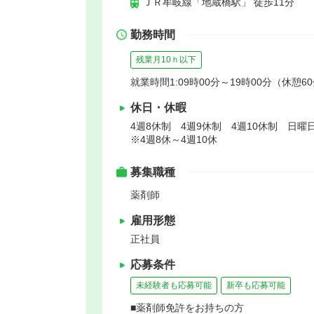
ＪＲ牟岐線「地蔵橋駅」 徒歩11分
勤務時間
残業月10ｈ以下
就業時間1:09時00分～19時00分（休憩6
休日・休暇
4週8休制 4週9休制 4週10休制 
※4週8休～4週10休
募集職種
薬剤師
雇用形態
正社員
応募条件
未経験者も応募可能
新卒も応募可能
■薬剤師免許をお持ちの方