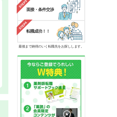
STEP3
面接・条件交渉
STEP4
転職成功！！
最後まで納得のいく転職先をお探しします。