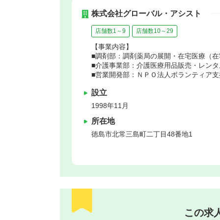
株式会社グローバル・アシスト
店舗数1～9
店舗数10～29
【事業内容】
■調剤部：調剤薬局の展開・在宅医療（
■介護事業部：介護医療用品販売・レン
■営業開発部：ＮＰＯ法人ボランティア
設立
1998年11月
所在地
徳島市
北常三島町二丁目48番地1
この求