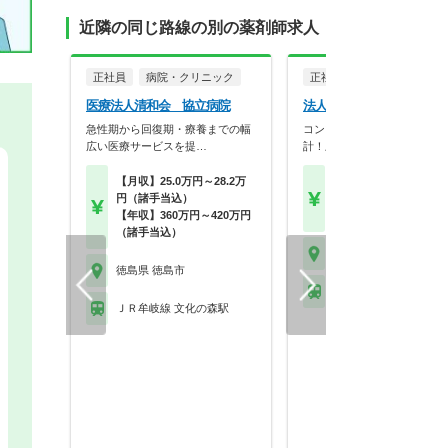
近隣の同じ路線の別の薬剤師求人
正社員
病院・クリニック
正社員
調剤薬局
医療法人清和会 協立病院
法人名非公開
急性期から回復期・療養までの幅
コンプライアンス重視の店舗
広い医療サービスを提…
計！上場企業母体で研修…
【月収】25.0万円～28.2万
【月収】26.2万円～41.
円（諸手当込）
円
【年収】360万円～420万円
【年収】393万円～60
（諸手当込）
徳島県 徳島市
徳島県 徳島市
ＪＲ牟岐線 文化の森駅
ＪＲ牟岐線 文化の森駅