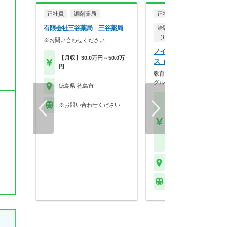
正社員
調剤薬局
正社員
有限会社三谷薬局 三谷薬局
治験コーディネーター
（CRC）
※お問い合わせください
ノイエス株式会社 岡山オ
【月収】30.0万円～50.0万
ス（徳島エリア担当）
円
教育研修制度が充実／エムス
グループでCRC募集…
徳島県 徳島市
【月収】31.0万円～39.
※お問い合わせください
円程度
【年収】442万円～56
程度 ※CRC経験者は
験・能力および前職給
考慮のうえ決定します
徳島県 徳島市
※お問い合わせくださ