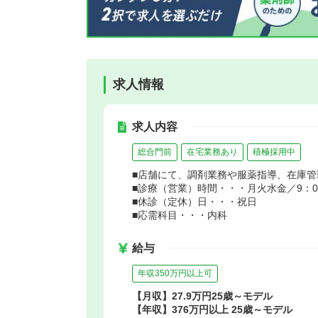
求人情報
求人内容
総合門前
在宅業務あり
積極採用中
■店舗にて、調剤業務や服薬指導、在庫
■診療（営業）時間・・・月火水金／9：00～
■休診（定休）日・・・祝日
■応需科目・・・内科
給与
年収350万円以上可
【月収】27.9万円25歳～モデル
【年収】376万円以上 25歳～モデル