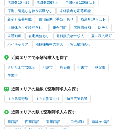
店舗数10～29
店舗数30以上
年間休日120日以上
原則、引越しを伴う転勤なし
未経験者も応募可能
新卒も応募可能
住宅補助（手当）あり
残業月10ｈ以下
土日休み（相談可含む）
総合門前
管理職候補
駅チカ
車通勤可
在宅業務あり
登録販売者の求人
夏～秋入職可
ハイキャリア
積極採用中の求人
WEB面接OK
近隣エリアで薬剤師求人を探す
さいたま市岩槻区
川越市
熊谷市
行田市
秩父市
所沢市
近隣エリアの路線で薬剤師求人を探す
ＪＲ武蔵野線
ＪＲ京浜東北線
埼玉高速鉄道
近隣エリアの駅で薬剤師求人を探す
川口駅
西川口駅
東川口駅
川口元郷駅
南鳩ケ谷駅