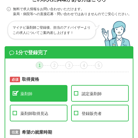
無料で求人情報をお問い合わせいただけます。
薬局・病院等への直接応募・問い合わせではありませんのでご安心ください。
マイナビ薬剤師ご登録後、担当のアドバイザーより
この求人についてご案内差し上げます！
1分で登録完了
1
2
3
4
5
取得資格
必須
必須
薬剤師
認定薬剤師
薬剤師取得見込
登録販売者
取得予定年
希望の就業時期
必須
任意