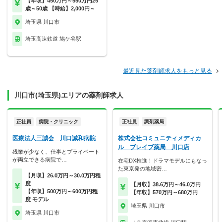
【年収】450万円～550万円25
歳～50歳 【時給】2,000円～
埼玉県 川口市
埼玉高速鉄道 鳩ケ谷駅
最近見た薬剤師求人をもっと見る
川口市(埼玉県)エリアの薬剤師求人
正社員
病院・クリニック
正社員
調剤薬局
医療法人三誠会 川口誠和病院
株式会社コミュニティメディカ
ル ブレイブ薬局 川口店
残業が少なく、仕事とプライベート
が両立できる病院で…
在宅DX推進！ドラマモデルにもなっ
た東京発の地域密…
【月収】26.0万円～30.0万円程
度
【月収】38.6万円～46.0万円
【年収】500万円～600万円程
【年収】570万円～680万円
度 モデル
埼玉県 川口市
埼玉県 川口市