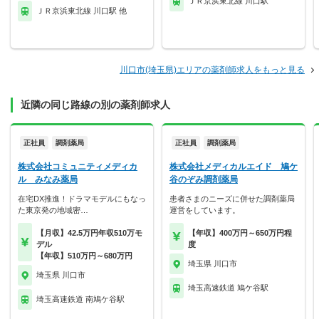
ＪＲ京浜東北線 川口駅
ＪＲ京浜東北線 川口駅 他
川口市(埼玉県)エリアの薬剤師求人をもっと見る
近隣の同じ路線の別の薬剤師求人
正社員
調剤薬局
正社員
調剤薬局
株式会社コミュニティメディカ
株式会社メディカルエイド 鳩ケ
ル みなみ薬局
谷のぞみ調剤薬局
在宅DX推進！ドラマモデルにもなっ
患者さまのニーズに併せた調剤薬局
た東京発の地域密…
運営をしています。
【月収】42.5万円年収510万モ
【年収】400万円～650万円程
デル
度
【年収】510万円～680万円
埼玉県 川口市
埼玉県 川口市
埼玉高速鉄道 鳩ケ谷駅
埼玉高速鉄道 南鳩ケ谷駅