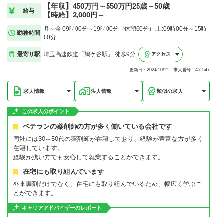
【年収】450万円～550万円25歳～50歳
給与
【時給】2,000円～
月～金:09時00分～19時00分（休憩60分）,土:09時00分～15時
勤務時間
00分
最寄り駅
埼玉高速鉄道「鳩ケ谷駅」 徒歩9分
アクセス
更新日：2024/10/21 求人番号：451547
求人情報
法人情報
類似の求人
この求人のポイント
ベテランの薬剤師の方が多く働いている会社です
同社には30～50代の薬剤師が在籍しており、経験が豊富な方が多く
在籍しています。
経験が浅い方でも安心して就業することができます。
在宅にも取り組んでいます
外来調剤だけでなく、在宅にも取り組んでいるため、幅広く学ぶこ
とができます。
キャリアアドバイザーのレポート