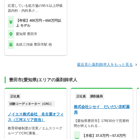
応需している処方箋の95％以上呼吸
器内科・内科系ク…
【年収】400万円～650万円以
上 モデル
愛知県 豊田市
名鉄三河線 豊田市駅 他
最近見た薬剤師求人をもっと見る
豊田市(愛知県)エリアの薬剤師求人
正社員
正社員
調剤薬局
治験コーディネーター（CRC）
株式会社シセイ だいだい京町薬
局
ノイエス株式会社 名古屋オフィ
ス（三河エリア担当）
【愛知県豊田市】17時30分で営業時
間が終えられる…
教育研修制度が充実／エムスリーグ
ループでCRC募集…
【月収】37.0万円～57.0万円