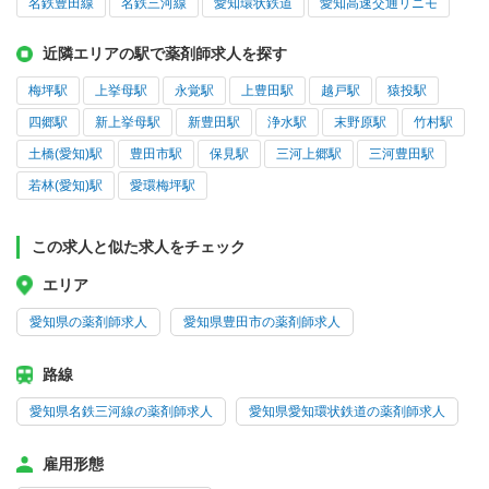
名鉄豊田線
名鉄三河線
愛知環状鉄道
愛知高速交通リニモ
近隣エリアの駅で薬剤師求人を探す
梅坪駅
上挙母駅
永覚駅
上豊田駅
越戸駅
猿投駅
四郷駅
新上挙母駅
新豊田駅
浄水駅
末野原駅
竹村駅
土橋(愛知)駅
豊田市駅
保見駅
三河上郷駅
三河豊田駅
若林(愛知)駅
愛環梅坪駅
この求人と似た求人をチェック
エリア
愛知県の薬剤師求人
愛知県豊田市の薬剤師求人
路線
愛知県名鉄三河線の薬剤師求人
愛知県愛知環状鉄道の薬剤師求人
雇用形態