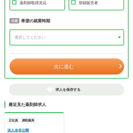
薬剤師取得見込
登録販売者
取得予定年
希望の就業時期
必須
任意
年 3月
次に進む
求人を保存する
最近見た薬剤師求人
正社員
調剤薬局
法人名非公開