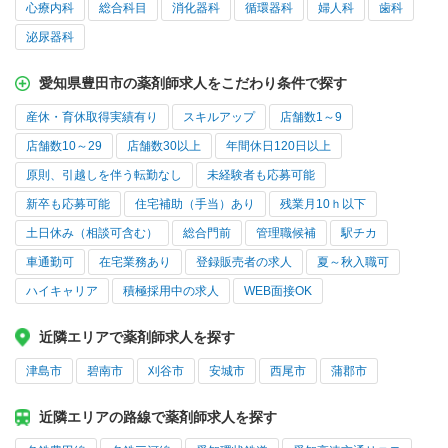
心療内科
総合科目
消化器科
循環器科
婦人科
歯科
泌尿器科
愛知県豊田市の薬剤師求人をこだわり条件で探す
産休・育休取得実績有り
スキルアップ
店舗数1～9
店舗数10～29
店舗数30以上
年間休日120日以上
原則、引越しを伴う転勤なし
未経験者も応募可能
新卒も応募可能
住宅補助（手当）あり
残業月10ｈ以下
土日休み（相談可含む）
総合門前
管理職候補
駅チカ
車通勤可
在宅業務あり
登録販売者の求人
夏～秋入職可
ハイキャリア
積極採用中の求人
WEB面接OK
近隣エリアで薬剤師求人を探す
津島市
碧南市
刈谷市
安城市
西尾市
蒲郡市
近隣エリアの路線で薬剤師求人を探す