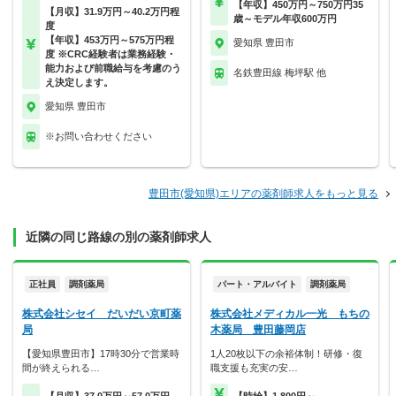
【年収】450万円～750万円35
【月収】31.9万円～40.2万円程
歳～モデル年収600万円
度
【年収】453万円～575万円程
愛知県 豊田市
度 ※CRC経験者は業務経験・
能力および前職給与を考慮のう
名鉄豊田線 梅坪駅 他
え決定します。
愛知県 豊田市
※お問い合わせください
豊田市(愛知県)エリアの薬剤師求人をもっと見る
近隣の同じ路線の別の薬剤師求人
正社員
調剤薬局
パート・アルバイト
調剤薬局
株式会社シセイ だいだい京町薬
株式会社メディカル一光 もちの
局
木薬局 豊田藤岡店
【愛知県豊田市】17時30分で営業時
1人20枚以下の余裕体制！研修・復
間が終えられる…
職支援も充実の安…