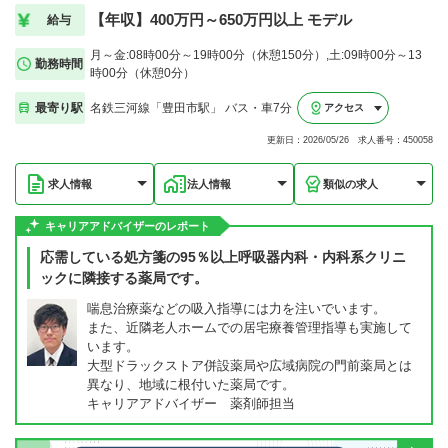
【年収】400万円～650万円以上 モデル
給与
月～金:08時00分～19時00分（休憩150分）,土:09時00分～13
勤務時間
時00分（休憩0分）
最寄り駅
名鉄三河線「豊田市駅」 バス・車7分
アクセス
更新日：2026/05/26 求人番号：450058
求人情報
法人情報
類似の求人
キャリアアドバイザーのレポート
応需している処方箋の95％以上呼吸器内科・内科系クリニ
ックに隣接する薬局です。
喘息治療薬などの吸入指導には力を注いでいます。
また、近隣老人ホームでの居宅療養管理指導も実施して
います。
大型ドラックストア併設薬局や広域病院の門前薬局とは
異なり、地域に根付いた薬局です。
キャリアアドバイザー 薬剤師担当