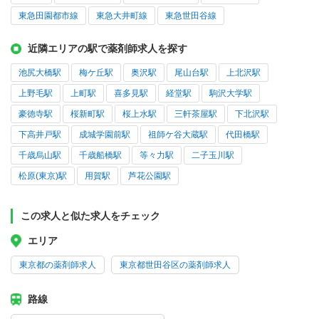
東急田園都市線
東急大井町線
東急世田谷線
近隣エリアの駅で薬剤師求人を探す
池尻大橋駅
梅ケ丘駅
奥沢駅
尾山台駅
上北沢駅
上野毛駅
上町駅
喜多見駅
経堂駅
駒沢大学駅
豪徳寺駅
桜新町駅
桜上水駅
三軒茶屋駅
下北沢駅
下高井戸駅
成城学園前駅
祖師ケ谷大蔵駅
代田橋駅
千歳烏山駅
千歳船橋駅
等々力駅
二子玉川駅
松原(東京)駅
用賀駅
芦花公園駅
この求人と似た求人をチェック
エリア
東京都の薬剤師求人
東京都世田谷区の薬剤師求人
路線