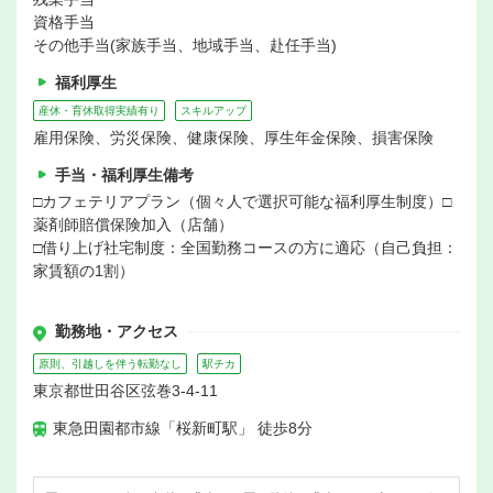
資格手当
その他手当(家族手当、地域手当、赴任手当)
福利厚生
産休・育休取得実績有り
スキルアップ
雇用保険、労災保険、健康保険、厚生年金保険、損害保険
手当・福利厚生備考
□カフェテリアプラン（個々人で選択可能な福利厚生制度）□
薬剤師賠償保険加入（店舗）
□借り上げ社宅制度：全国勤務コースの方に適応（自己負担：
家賃額の1割）
勤務地・アクセス
原則、引越しを伴う転勤なし
駅チカ
東京都世田谷区弦巻3-4-11
東急田園都市線「桜新町駅」 徒歩8分