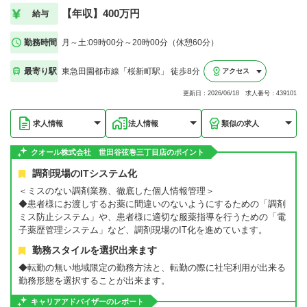
【年収】400万円
給与
勤務時間
月～土:09時00分～20時00分（休憩60分）
最寄り駅
東急田園都市線「桜新町駅」 徒歩8分
アクセス
更新日：2026/06/18 求人番号：439101
求人情報
法人情報
類似の求人
クオール株式会社 世田谷弦巻三丁目店のポイント
調剤現場のITシステム化
＜ミスのない調剤業務、徹底した個人情報管理＞
◆患者様にお渡しするお薬に間違いのないようにするための「調剤
ミス防止システム」や、患者様に適切な服薬指導を行うための「電
子薬歴管理システム」など、調剤現場のIT化を進めています。
勤務スタイルを選択出来ます
◆転勤の無い地域限定の勤務方法と、転勤の際に社宅利用が出来る
勤務形態を選択することが出来ます。
キャリアアドバイザーのレポート