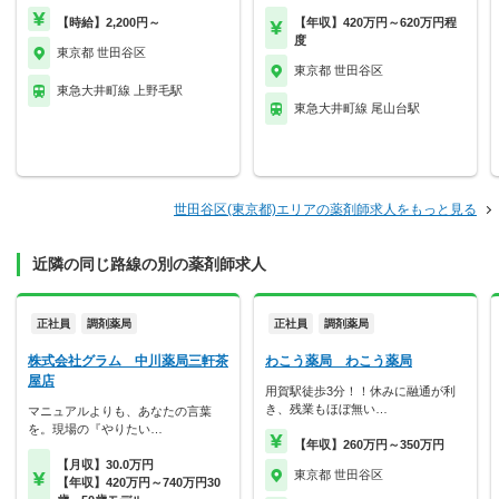
【時給】2,200円～
【年収】420万円～620万円程
度
東京都 世田谷区
東京都 世田谷区
東急大井町線 上野毛駅
東急大井町線 尾山台駅
世田谷区(東京都)エリアの薬剤師求人をもっと見る
近隣の同じ路線の別の薬剤師求人
正社員
調剤薬局
正社員
調剤薬局
株式会社グラム 中川薬局三軒茶
わこう薬局 わこう薬局
屋店
用賀駅徒歩3分！！休みに融通が利
き、残業もほぼ無い…
マニュアルよりも、あなたの言葉
を。現場の『やりたい…
【年収】260万円～350万円
【月収】30.0万円
東京都 世田谷区
【年収】420万円～740万円30