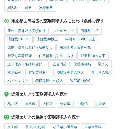
婦人科
歯科
泌尿器科
東京都世田谷区の薬剤師求人をこだわり条件で探す
産休・育休取得実績有り
スキルアップ
店舗数1～9
店舗数10～29
店舗数30以上
年間休日120日以上
原則、引越しを伴う転勤なし
未経験者も応募可能
新卒も応募可能
住宅補助（手当）あり
残業月10ｈ以下
土日休み（相談可含む）
総合門前
管理職候補
駅チカ
車通勤可
在宅業務あり
登録販売者の求人
夏～秋入職可
ハイキャリア
積極採用中の求人
WEB面接OK
近隣エリアで薬剤師求人を探す
品川区
目黒区
大田区
渋谷区
中野区
杉並区
近隣エリアの路線で薬剤師求人を探す
京王線
京王井の頭線
小田急小田原線
東急目黒線