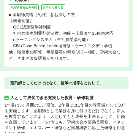
未経験者も応募可能
新卒も応募可能
■ 薬剤師資格（免許）をお持ちの方
【研修制度】
・QOL認定薬剤師制度
社内の疾患別薬剤師制度。初級～上級まで15疾患対応
・eラーニングシステム（全社員受講可能）
・CBL(Case Based Learing)研修：ケーススタディ学習
他、階層別の研修、事業部毎の研修(月2～4回)、学術大会な
ど、さまざまな研修があります。
薬剤師としてだけではなく、後輩の指導をとおして、
人として成長できる充実した教育・研修制度
1年目は3ヶ月間のOJT研修、2年目には1年目の教育係としてOJT
を実施します。薬剤師として業務を身に付けるだけでなく、新人
を教育することにより、人としてもと成長を出来るように、研修
を企画しています。その他にも、学術大会や薬局長研修、マネジ
メント研修、エキスパート研修など実務経験に応じた研修を用意