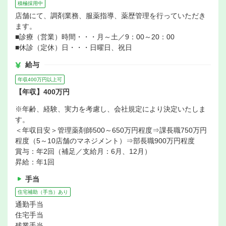
積極採用中
店舗にて、調剤業務、服薬指導、薬歴管理を行っていただき
ます。
■診療（営業）時間・・・月～土／9：00～20：00
■休診（定休）日・・・日曜日、祝日
給与
年収400万円以上可
【年収】400万円
※年齢、経験、実力を考慮し、会社規定により決定いたしま
す。
＜年収目安＞管理薬剤師500～650万円程度⇒課長職750万円
程度（5～10店舗のマネジメント）⇒部長職900万円程度
賞与：年2回（補足／支給月：6月、12月）
昇給：年1回
手当
住宅補助（手当）あり
通勤手当
住宅手当
残業手当