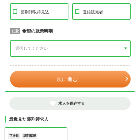
薬剤師取得見込
登録販売者
取得予定年
希望の就業時期
必須
任意
年 3月
次に進む
求人を保存する
最近見た薬剤師求人
正社員
調剤薬局