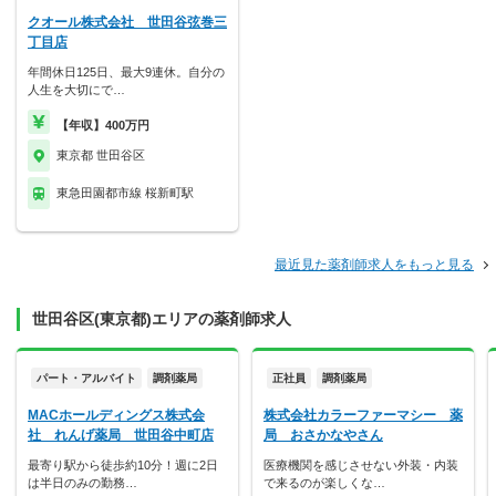
クオール株式会社 世田谷弦巻三
丁目店
年間休日125日、最大9連休。自分の
人生を大切にで…
【年収】400万円
東京都 世田谷区
東急田園都市線 桜新町駅
最近見た薬剤師求人をもっと見る
世田谷区(東京都)エリアの薬剤師求人
パート・アルバイト
調剤薬局
正社員
調剤薬局
MACホールディングス株式会
株式会社カラーファーマシー 薬
社 れんげ薬局 世田谷中町店
局 おさかなやさん
最寄り駅から徒歩約10分！週に2日
医療機関を感じさせない外装・内装
は半日のみの勤務…
で来るのが楽しくな…