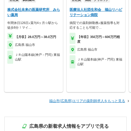
株式会社未来の医薬研究所 みら
医療法人社団生和会 福山リハビ
い薬局
リテーション病院
年間休日126日♪賞与4ヶ月☆駅から
病院での薬剤師勤務♪服薬指導も対
徒歩8分！マイ…
応することも可能で…
【月収】28.0万円～38.0万円
【年収】350万円～600万円程
度
広島県 福山市
広島県 福山市
ＪＲ山陽本線(神戸－門司) 東福
山駅
ＪＲ山陽本線(神戸－門司) 東福
山駅
福山市(広島県)エリアの薬剤師求人をもっと見る
広島県の新着求人情報をアプリで見る