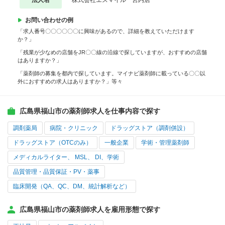
法人名
株式会社エスマイル 宮内店
お問い合わせの例
「求人番号〇〇〇〇〇〇に興味があるので、詳細を教えていただけます
か？」
「残業が少なめの店舗をJR〇〇線の沿線で探していますが、おすすめの店舗
はありますか？」
「薬剤師の募集を都内で探しています。マイナビ薬剤師に載っている〇〇以
外におすすめの求人はありますか？」等々
広島県福山市の薬剤師求人を仕事内容で探す
調剤薬局
病院・クリニック
ドラッグストア（調剤併設）
ドラッグストア（OTCのみ）
一般企業
学術・管理薬剤師
メディカルライター、 MSL、 DI、学術
品質管理・品質保証・PV・薬事
臨床開発（QA、QC、DM、統計解析など）
広島県福山市の薬剤師求人を雇用形態で探す