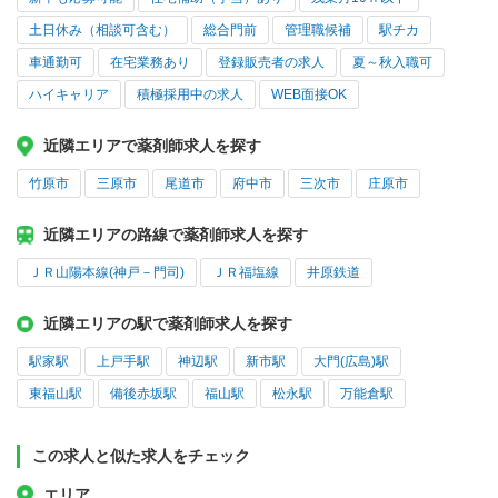
土日休み（相談可含む）
総合門前
管理職候補
駅チカ
車通勤可
在宅業務あり
登録販売者の求人
夏～秋入職可
ハイキャリア
積極採用中の求人
WEB面接OK
近隣エリアで薬剤師求人を探す
竹原市
三原市
尾道市
府中市
三次市
庄原市
近隣エリアの路線で薬剤師求人を探す
ＪＲ山陽本線(神戸－門司)
ＪＲ福塩線
井原鉄道
近隣エリアの駅で薬剤師求人を探す
駅家駅
上戸手駅
神辺駅
新市駅
大門(広島)駅
東福山駅
備後赤坂駅
福山駅
松永駅
万能倉駅
この求人と似た求人をチェック
エリア