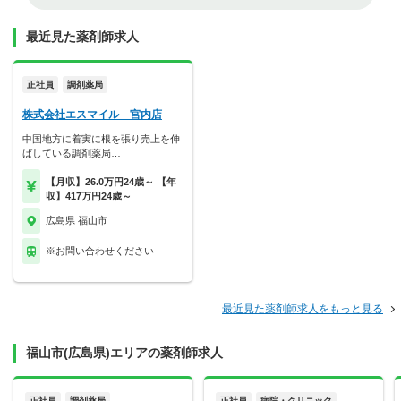
最近見た薬剤師求人
正社員
調剤薬局
株式会社エスマイル 宮内店
中国地方に着実に根を張り売上を伸
ばしている調剤薬局…
【月収】26.0万円24歳～ 【年
収】417万円24歳～
広島県 福山市
※お問い合わせください
最近見た薬剤師求人をもっと見る
福山市(広島県)エリアの薬剤師求人
正社員
調剤薬局
正社員
病院・クリニック