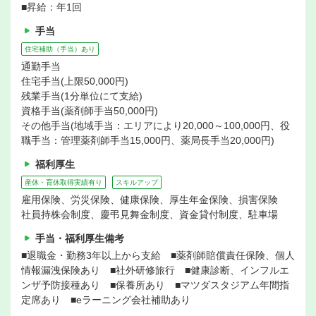
■昇給：年1回
手当
住宅補助（手当）あり
通勤手当
住宅手当(上限50,000円)
残業手当(1分単位にて支給)
資格手当(薬剤師手当50,000円)
その他手当(地域手当：エリアにより20,000～100,000円、役
職手当：管理薬剤師手当15,000円、薬局長手当20,000円)
福利厚生
産休・育休取得実績有り
スキルアップ
雇用保険、労災保険、健康保険、厚生年金保険、損害保険
社員持株会制度、慶弔見舞金制度、資金貸付制度、駐車場
手当・福利厚生備考
■退職金・勤務3年以上から支給 ■薬剤師賠償責任保険、個人
情報漏洩保険あり ■社外研修旅行 ■健康診断、インフルエ
ンザ予防接種あり ■保養所あり ■マツダスタジアム年間指
定席あり ■eラーニング会社補助あり