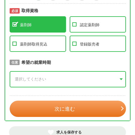
取得資格
必須
必須
薬剤師
認定薬剤師
薬剤師取得見込
登録販売者
取得予定年
希望の就業時期
必須
任意
年 3月
次に進む
求人を保存する