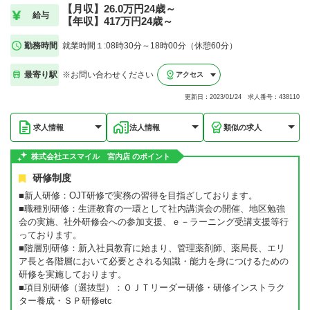
【月収】26.0万円24歳～
給与
【年収】417万円24歳～
勤務時間
就業時間１:08時30分～18時00分（休憩60分）
最寄り駅
※お問い合わせください
アクセス
更新日：2023/01/24 求人番号：438110
求人情報
法人情報
類似の求人
株式会社エスマイル 宮内店 のポイント
研修制度
■新人研修：OJT研修で実務の習得を目指ざしております。
■職種別研修：生涯教育の一環として社内講演会の開催、地区勉強
会の実施、社外研修会への参加支援、ｅ－ラーニング受講支援等行
っております。
■階層別研修：新入社員教育に始まり、管理薬剤師、薬局長、エリ
ア長と各階層において必要とされる知識・能力を身につけるための
研修を実施しております。
■項目別研修（選抜型）：ＯＪＴリーダー研修・研修インストラク
ター養成・ＳＰ研修etc