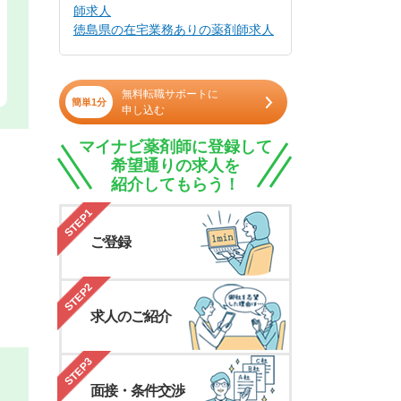
師求人
徳島県の在宅業務ありの薬剤師求人
無料転職サポートに
簡単1分
申し込む
マイナビ薬剤師に登録して
希望通りの求人を
紹介してもらう！
STEP1
ご登録
STEP2
求人のご紹介
STEP3
面接・条件交渉