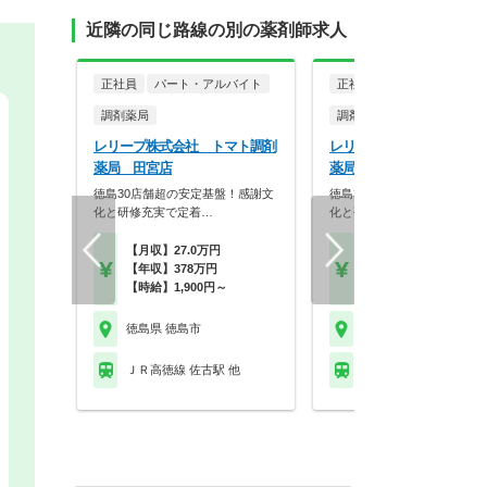
近隣の同じ路線の別の薬剤師求人
正社員
パート・アルバイト
正社員
パート・アルバイ
調剤薬局
調剤薬局
レリープ株式会社 トマト調剤
レリープ株式会社 トマト
薬局 田宮店
薬局 入田店
徳島30店舗超の安定基盤！感謝文
徳島30店舗超の安定基盤！
化と研修充実で定着…
化と研修充実で定着…
【月収】27.0万円
【月収】27.0万円
【年収】378万円
【年収】378万円
【時給】1,900円～
【時給】1,900円～
徳島県 徳島市
徳島県 徳島市
ＪＲ高徳線 佐古駅 他
ＪＲ徳島線 下浦駅