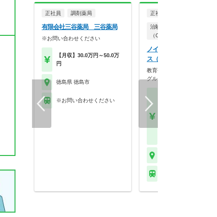
正社員
調剤薬局
正社員
有限会社三谷薬局 三谷薬局
治験コーディネーター
（CRC）
※お問い合わせください
ノイエス株式会社 岡山オ
【月収】30.0万円～50.0万
ス（徳島エリア担当）
円
教育研修制度が充実／エムス
グループでCRC募集…
徳島県 徳島市
【月収】31.0万円～39.
※お問い合わせください
円程度
【年収】442万円～56
程度 ※CRC経験者は
験・能力および前職給
考慮のうえ決定します
徳島県 徳島市
※お問い合わせくださ