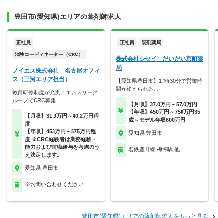
豊田市(愛知県)エリアの薬剤師求人
正社員
正社員
調剤薬局
治験コーディネーター（CRC）
株式会社シセイ だいだい京町薬
局
ノイエス株式会社 名古屋オフィ
ス（三河エリア担当）
【愛知県豊田市】17時30分で営業時
間が終えられる…
教育研修制度が充実／エムスリーグ
ループでCRC募集…
【月収】37.0万円～57.0万円
【年収】450万円～750万円35
【月収】31.9万円～40.2万円程
歳～モデル年収600万円
度
【年収】453万円～575万円程
愛知県 豊田市
度 ※CRC経験者は業務経験・
能力および前職給与を考慮のう
名鉄豊田線 梅坪駅 他
え決定します。
愛知県 豊田市
※お問い合わせください
豊田市(愛知県)エリアの薬剤師求人をもっと見る