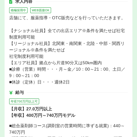
求人内容
積極採用中
WEB面接OK
店舗にて、服薬指導・OTC販売などを行っていただきます。
【ナショナル社員】全ての出店エリア※条件を満たせば社宅
制度利用可能
【リージョナル社員】北関東・南関東・北陸・中部・関西リ
ージョナル※条件を満たせば
社宅制度利用可能
【エリア社員】拠点から片道90分又は50km圏内
■診療（営業）時間・・・月～金／10：00～21：00、土日／
9：00～21：00
■休診（定休）日・・・週休2日
給与
年収700万円以上可
【月収】27.0万円以上
【年収】400万円～740万円モデル
■総合薬剤師コース(調剤室の営業時間に準ずる就業)：440～
740万円