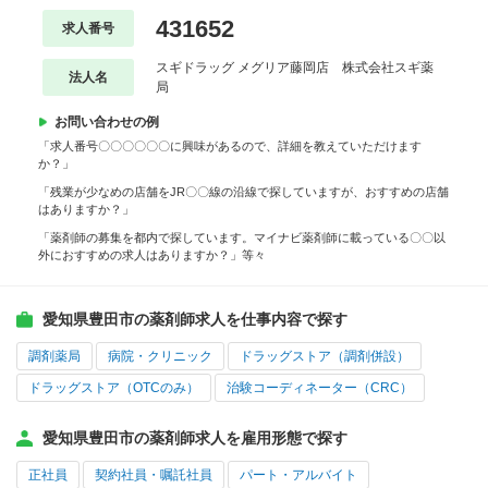
431652
求人番号
スギドラッグ メグリア藤岡店 株式会社スギ薬
法人名
局
お問い合わせの例
「求人番号〇〇〇〇〇〇に興味があるので、詳細を教えていただけます
か？」
「残業が少なめの店舗をJR〇〇線の沿線で探していますが、おすすめの店舗
はありますか？」
「薬剤師の募集を都内で探しています。マイナビ薬剤師に載っている〇〇以
外におすすめの求人はありますか？」等々
愛知県豊田市の薬剤師求人を仕事内容で探す
調剤薬局
病院・クリニック
ドラッグストア（調剤併設）
ドラッグストア（OTCのみ）
治験コーディネーター（CRC）
愛知県豊田市の薬剤師求人を雇用形態で探す
正社員
契約社員・嘱託社員
パート・アルバイト