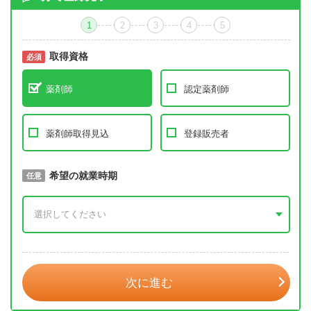
1
2
3
4
5
取得資格
必須
必須
薬剤師
認定薬剤師
薬剤師取得見込
登録販売者
取得予定年
希望の就業時期
必須
任意
年 3月
次に進む