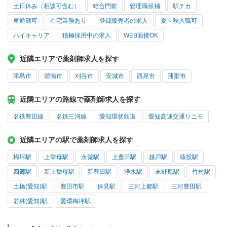
土日休み（相談可含む）
総合門前
管理職候補
駅チカ
車通勤可
在宅業務あり
登録販売者の求人
夏～秋入職可
ハイキャリア
積極採用中の求人
WEB面接OK
近隣エリアで薬剤師求人を探す
津島市
碧南市
刈谷市
安城市
西尾市
蒲郡市
近隣エリアの路線で薬剤師求人を探す
名鉄豊田線
名鉄三河線
愛知環状鉄道
愛知高速交通リニモ
近隣エリアの駅で薬剤師求人を探す
梅坪駅
上挙母駅
永覚駅
上豊田駅
越戸駅
猿投駅
四郷駅
新上挙母駅
新豊田駅
浄水駅
末野原駅
竹村駅
土橋(愛知)駅
豊田市駅
保見駅
三河上郷駅
三河豊田駅
若林(愛知)駅
愛環梅坪駅