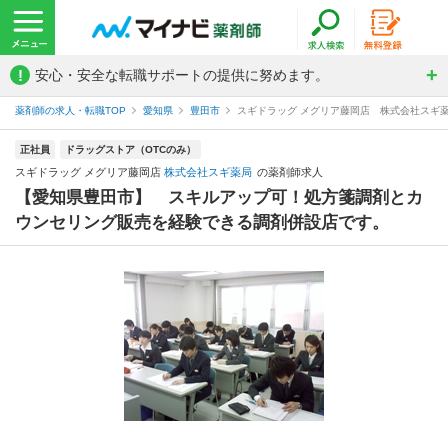
!
安心・安全な転職サポートの提供に努めます。
薬剤師の求人・転職TOP
愛知県
豊田市
スギドラッグ メグリア藤岡店 株式会社スギ
正社員
ドラッグストア（OTCのみ）
スギドラッグ メグリア藤岡店
株式会社スギ薬局
の薬剤師求人
【愛知県豊田市】 スキルアップ可！処方箋調剤とカ
ウンセリング販売を経験できる調剤併設店です。