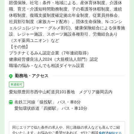
賠償保険、社宅：条件・地域による、産休育休制度、介護休
職、育児・介護短時間勤務制度、子の看護等休暇制度、連続
休暇制度、復職支援制度確定拠出年金制度、従業員持株会、
社員割引制度（家族カード配布）、団体生命保険、N-コンシ
ェルジュ(レジャー・グルメ割引)、健康保険組合による保養施
設、レジャー施設、スポーツ施設各種割引、労働組合あり
（スギ薬局ユニオン）など
【その他】
プラチナくるみん認定企業（7年連続取得）
健康経営優良法人2024（大規模法人部門）認定
職場の悩み・なんでも相談ダイヤル設置
勤務地・アクセス
車通勤可
愛知県豊田市西中山町道貝101番地 メグリア藤岡店内
名鉄三河線「猿投駅」 バス・車8分
愛知環状鉄道「四郷駅」 バス・車10分
同じエリアで似た条件の求人や、同じ路線の求人なども喜んでご紹
介いたします。お悩みやご希望があれば、ぜひご相談ください。
無料で相談する