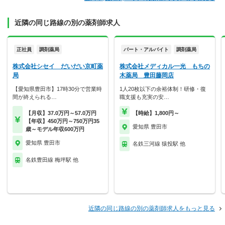
近隣の同じ路線の別の薬剤師求人
正社員
調剤薬局
パート・アルバイト
調剤薬局
株式会社シセイ だいだい京町薬
株式会社メディカル一光 もちの
局
木薬局 豊田藤岡店
【愛知県豊田市】17時30分で営業時
1人20枚以下の余裕体制！研修・復
間が終えられる…
職支援も充実の安…
【月収】37.0万円～57.0万円
【時給】1,800円～
【年収】450万円～750万円35
愛知県 豊田市
歳～モデル年収600万円
愛知県 豊田市
名鉄三河線 猿投駅 他
名鉄豊田線 梅坪駅 他
近隣の同じ路線の別の薬剤師求人をもっと見る