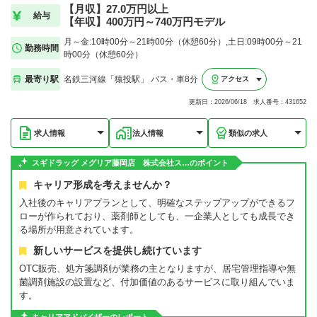
【月収】27.0万円以上
給与
【年収】400万円～740万円モデル
月～金:10時00分～21時00分（休憩60分）,土日:09時00分～21
勤務時間
時00分（休憩60分）
最寄り駅
名鉄三河線「猿投駅」 バス・車8分
アクセス
更新日：2026/06/18 求人番号：431652
求人情報
法人情報
類似の求人
スギドラッグ メグリア藤岡店 株式会社ス…のポイント
キャリア形成を考えませんか？
入社後のキャリアプランとして、明確なステップアップができるフ
ローが作られており、薬剤師としても、一企業人としても成長でき
る場所が用意されています。
新しいサービスを提供し続けています
OTC販売、処方箋調剤が業務の主となりますが、居宅管理指導や無
菌調剤施設の設置など、付加価値のあるサービスに取り組んでいま
す。