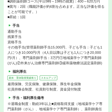
■調剤薬剤師コース(平日9時～19時の就業)：400～620万円
■賞与：2回（職能評価が約6割を占めます。正当な評価を得る
ことが可能です。）
■昇給：1回
手当
通勤手当
残業手当
資格手当
その他手当(管理薬剤師手当15,000円、子ども手当：子ども1
人につき10,000円/月（4人目以降は子ども1人につき20,000
円/月）、専門薬剤師手当：3万円①地域薬学ケア専門薬剤師
(がん)②外来がん治療専門薬剤師③緩和薬物療法認定薬剤師)
福利厚生
産休・育休取得実績有り
スキルアップ
雇用保険、労災保険、健康保険、厚生年金保険
社員持株会制度、社員割引制度、資金貸付制度
手当・福利厚生備考
※退職金制度：勤続3年以上■資格取得支援（地域薬学ケア専
門薬剤師（がん）、地域薬学ケア専門薬剤師）、薬剤師責任