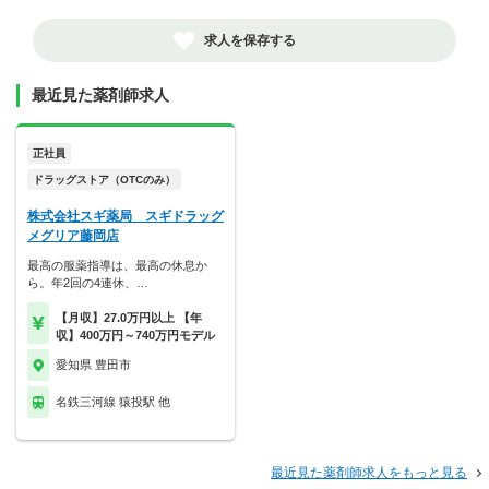
求人を保存する
最近見た薬剤師求人
正社員
ドラッグストア（OTCのみ）
株式会社スギ薬局 スギドラッグ
メグリア藤岡店
最高の服薬指導は、最高の休息か
ら。年2回の4連休、…
【月収】27.0万円以上 【年
収】400万円～740万円モデル
愛知県 豊田市
名鉄三河線 猿投駅 他
最近見た薬剤師求人をもっと見る