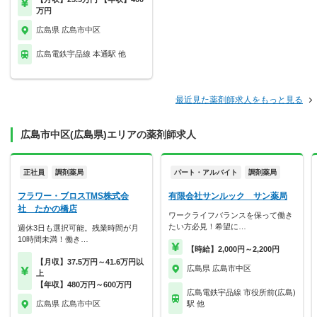
万円
広島県 広島市中区
広島電鉄宇品線 本通駅 他
最近見た薬剤師求人をもっと見る
広島市中区(広島県)エリアの薬剤師求人
正社員
調剤薬局
パート・アルバイト
調剤薬局
フラワー・ブロスTMS株式会
有限会社サンルック サン薬局
社 たかの橋店
ワークライフバランスを保って働き
たい方必見！希望に…
週休3日も選択可能。残業時間が月
10時間未満！働き…
【時給】2,000円～2,200円
【月収】37.5万円～41.6万円以
広島県 広島市中区
上
【年収】480万円～600万円
広島電鉄宇品線 市役所前(広島)
広島県 広島市中区
駅 他