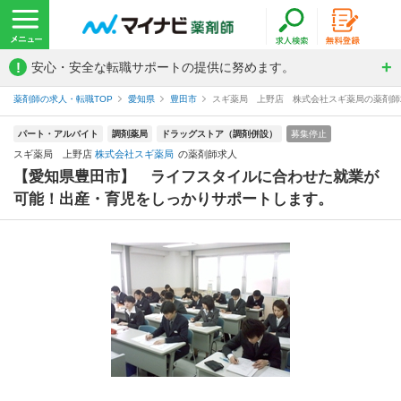
!
安心・安全な転職サポートの提供に努めます。
薬剤師の求人・転職TOP
愛知県
豊田市
スギ薬局 上野店 株式会社スギ薬局の薬剤師
パート・アルバイト
調剤薬局
ドラッグストア（調剤併設）
募集停止
スギ薬局 上野店
株式会社スギ薬局
の薬剤師求人
【愛知県豊田市】 ライフスタイルに合わせた就業が
可能！出産・育児をしっかりサポートします。