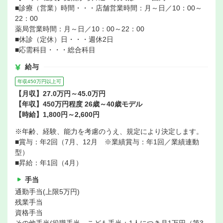
■診療（営業）時間・・・店舗営業時間：月～日／10：00～
22：00
薬局営業時間：月～日／10：00～22：00
■休診（定休）日・・・週休2日
■応需科目・・・総合科目
給与
年収450万円以上可
【月収】27.0万円～45.0万円
【年収】450万円程度 26歳～40歳モデル
【時給】1,800円～2,600円
※年齢、経験、能力を考慮のうえ、規定により決定します。
■賞与：年2回（7月、12月 ※業績賞与：年1回／業績連動
型）
■昇給：年1回（4月）
手当
通勤手当(上限5万円)
残業手当
資格手当
その他手当(役職手当、こども手当：1人につき月1万円（第3