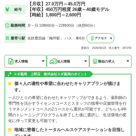
【月収】27.0万円～45.0万円
【年収】450万円程度 26歳～40歳モデル
給与
【時給】1,800円～2,600円
勤務時間
月～日:10時00分～22時00分（休憩60分）
最寄り駅
名鉄豊田線「梅坪駅」 バス・車6分
アクセス
更新日：2026/06/18 求人番号：267250
求人情報
法人情報
類似の求人
スギ薬局 上野店 株式会社スギ薬局のポイント
個々人の適性や希望に合わせたキャリアプランが描けま
す。
一人ひとりの希望に合わせたキャリアップができるよう、薬剤師の
専門性を活かすライセンスコースとスタッフの指導や店舗管理を行
うマネジメントコースの2コースから選択が可能です。どちらも4年
間のトレーニングプログラムを終了した後に選択し、生活環境の変
化に伴って変更も可能です。
地域に密着したトータルヘルスケアステーションを目指し