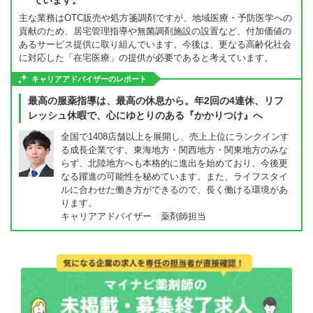
ています。
主な業務はOTC販売や処方箋調剤ですが、地域医療・予防医学への
貢献のため、居宅管理指導や無菌調剤施設の設置など、付加価値の
あるサービス提供に取り組んでいます。今後は、更なる高齢化社会
に対応した「在宅医療」の提供が必要であると考えています。
キャリアアドバイザーのレポート
最高の服薬指導は、最高の休息から。年2回の4連休、リフ
レッシュ休暇で、心にゆとりのある『かかりつけ』へ
全国で1408店舗以上を展開し、売上上位にランクインす
る成長企業です。東海地方・関西地方・関東地方のみな
らず、北陸地方へも本格的に進出を始めており、今後更
なる躍進の可能性を秘めています。また、ライフスタイ
ルに合わせた働き方ができるので、長く働ける環境があ
ります。
キャリアアドバイザー 薬剤師担当