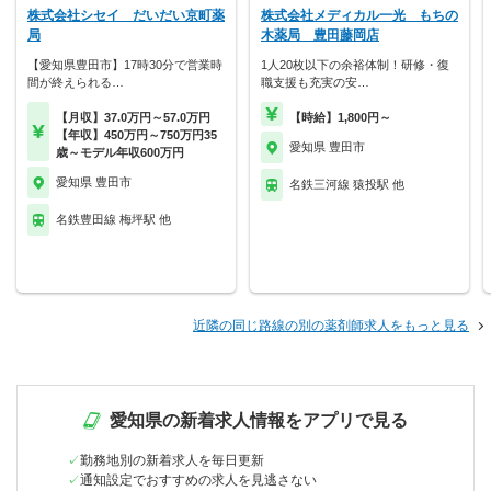
株式会社シセイ だいだい京町薬
株式会社メディカル一光 もちの
局
木薬局 豊田藤岡店
【愛知県豊田市】17時30分で営業時
1人20枚以下の余裕体制！研修・復
間が終えられる…
職支援も充実の安…
【月収】37.0万円～57.0万円
【時給】1,800円～
【年収】450万円～750万円35
愛知県 豊田市
歳～モデル年収600万円
愛知県 豊田市
名鉄三河線 猿投駅 他
名鉄豊田線 梅坪駅 他
近隣の同じ路線の別の薬剤師求人をもっと見る
愛知県の新着求人情報をアプリで見る
勤務地別の新着求人を毎日更新
通知設定でおすすめの求人を見逃さない