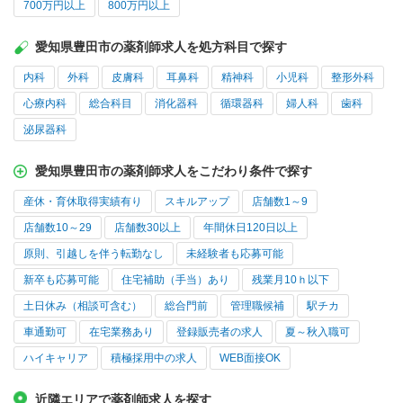
700万円以上
800万円以上
愛知県豊田市の薬剤師求人を処方科目で探す
内科
外科
皮膚科
耳鼻科
精神科
小児科
整形外科
心療内科
総合科目
消化器科
循環器科
婦人科
歯科
泌尿器科
愛知県豊田市の薬剤師求人をこだわり条件で探す
産休・育休取得実績有り
スキルアップ
店舗数1～9
店舗数10～29
店舗数30以上
年間休日120日以上
原則、引越しを伴う転勤なし
未経験者も応募可能
新卒も応募可能
住宅補助（手当）あり
残業月10ｈ以下
土日休み（相談可含む）
総合門前
管理職候補
駅チカ
車通勤可
在宅業務あり
登録販売者の求人
夏～秋入職可
ハイキャリア
積極採用中の求人
WEB面接OK
近隣エリアで薬剤師求人を探す