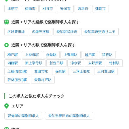
津島市
碧南市
刈谷市
安城市
西尾市
蒲郡市
近隣エリアの路線で薬剤師求人を探す
名鉄豊田線
名鉄三河線
愛知環状鉄道
愛知高速交通リニモ
近隣エリアの駅で薬剤師求人を探す
梅坪駅
上挙母駅
永覚駅
上豊田駅
越戸駅
猿投駅
四郷駅
新上挙母駅
新豊田駅
浄水駅
末野原駅
竹村駅
土橋(愛知)駅
豊田市駅
保見駅
三河上郷駅
三河豊田駅
若林(愛知)駅
愛環梅坪駅
この求人と似た求人をチェック
エリア
愛知県の薬剤師求人
愛知県豊田市の薬剤師求人