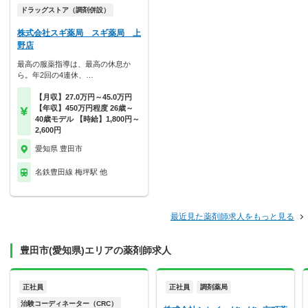
ドラッグストア（調剤併設）
株式会社スギ薬局 スギ薬局 上
野店
最高の服薬指導は、最高の休息か
ら。年2回の4連休、…
【月収】27.0万円～45.0万円
【年収】450万円程度 26歳～
40歳モデル 【時給】1,800円～
2,600円
愛知県 豊田市
名鉄豊田線 梅坪駅 他
最近見た薬剤師求人をもっと見る
豊田市(愛知県)エリアの薬剤師求人
正社員
正社員
調剤薬局
治験コーディネーター（CRC）