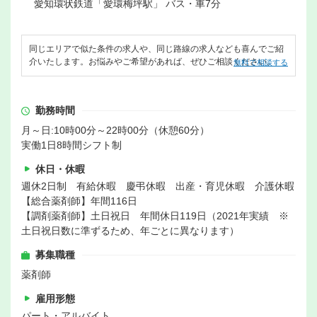
愛知環状鉄道「愛環梅坪駅」 バス・車7分
同じエリアで似た条件の求人や、同じ路線の求人なども喜んでご紹
介いたします。お悩みやご希望があれば、ぜひご相談ください。
無料で相談する
勤務時間
月～日:10時00分～22時00分（休憩60分）
実働1日8時間シフト制
休日・休暇
週休2日制 有給休暇 慶弔休暇 出産・育児休暇 介護休暇
【総合薬剤師】年間116日
【調剤薬剤師】土日祝日 年間休日119日（2021年実績 ※
土日祝日数に準ずるため、年ごとに異なります）
募集職種
薬剤師
雇用形態
パート・アルバイト