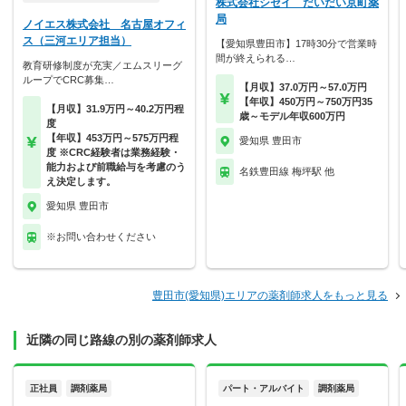
株式会社シセイ だいだい京町薬
局
ノイエス株式会社 名古屋オフィ
ス（三河エリア担当）
【愛知県豊田市】17時30分で営業時
間が終えられる…
教育研修制度が充実／エムスリーグ
ループでCRC募集…
【月収】37.0万円～57.0万円
【年収】450万円～750万円35
【月収】31.9万円～40.2万円程
歳～モデル年収600万円
度
【年収】453万円～575万円程
愛知県 豊田市
度 ※CRC経験者は業務経験・
能力および前職給与を考慮のう
名鉄豊田線 梅坪駅 他
え決定します。
愛知県 豊田市
※お問い合わせください
豊田市(愛知県)エリアの薬剤師求人をもっと見る
近隣の同じ路線の別の薬剤師求人
正社員
調剤薬局
パート・アルバイト
調剤薬局