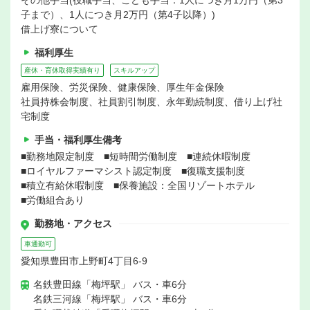
子まで）、1人につき月2万円（第4子以降）)
借上げ寮について
福利厚生
産休・育休取得実績有り
スキルアップ
雇用保険、労災保険、健康保険、厚生年金保険
社員持株会制度、社員割引制度、永年勤続制度、借り上げ社
宅制度
手当・福利厚生備考
■勤務地限定制度 ■短時間労働制度 ■連続休暇制度
■ロイヤルファーマシスト認定制度 ■復職支援制度
■積立有給休暇制度 ■保養施設：全国リゾートホテル
■労働組合あり
勤務地・アクセス
車通勤可
愛知県豊田市上野町4丁目6-9
名鉄豊田線「梅坪駅」 バス・車6分
名鉄三河線「梅坪駅」 バス・車6分