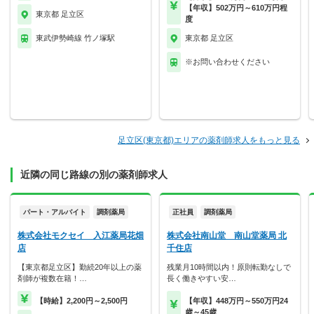
【年収】502万円～610万円程
東京都 足立区
度
東武伊勢崎線 竹ノ塚駅
東京都 足立区
※お問い合わせください
足立区(東京都)エリアの薬剤師求人をもっと見る
近隣の同じ路線の別の薬剤師求人
パート・アルバイト
調剤薬局
正社員
調剤薬局
株式会社モクセイ 入江薬局花畑
株式会社南山堂 南山堂薬局 北
店
千住店
【東京都足立区】勤続20年以上の薬
残業月10時間以内！原則転勤なしで
剤師が複数在籍！…
長く働きやすい安…
【時給】2,200円～2,500円
【年収】448万円～550万円24
歳～45歳