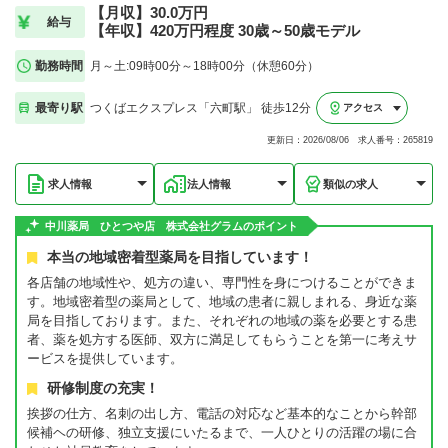
【月収】30.0万円
給与
【年収】420万円程度 30歳～50歳モデル
勤務時間
月～土:09時00分～18時00分（休憩60分）
最寄り駅
つくばエクスプレス「六町駅」 徒歩12分
アクセス
更新日：2026/08/06 求人番号：265819
求人情報
法人情報
類似の求人
中川薬局 ひとつや店 株式会社グラムのポイント
本当の地域密着型薬局を目指しています！
各店舗の地域性や、処方の違い、専門性を身につけることができま
す。地域密着型の薬局として、地域の患者に親しまれる、身近な薬
局を目指しております。また、それぞれの地域の薬を必要とする患
者、薬を処方する医師、双方に満足してもらうことを第一に考えサ
ービスを提供しています。
研修制度の充実！
挨拶の仕方、名刺の出し方、電話の対応など基本的なことから幹部
候補ヘの研修、独立支援にいたるまで、一人ひとりの活躍の場に合