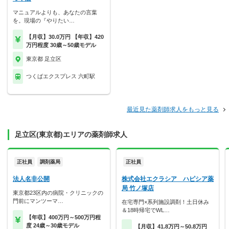
マニュアルよりも、あなたの言葉
を。現場の『やりたい…
【月収】30.0万円 【年収】420
万円程度 30歳～50歳モデル
東京都 足立区
つくばエクスプレス 六町駅
最近見た薬剤師求人をもっと見る
足立区(東京都)エリアの薬剤師求人
正社員
調剤薬局
正社員
法人名非公開
株式会社エクラシア ハピシア薬
局 竹ノ塚店
東京都23区内の病院・クリニックの
門前にマンツーマ…
在宅専門×系列施設調剤！土日休み
＆18時帰宅でWL…
【年収】400万円～500万円程
度 24歳～30歳モデル
【月収】41.8万円～50.8万円