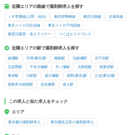
近隣エリアの路線で薬剤師求人を探す
ＪＲ常磐線(上野－仙台)
東武伊勢崎線
東武大師線
京成本線
東京メトロ日比谷線
東京メトロ千代田線
都営日暮里・舎人ライナー
つくばエクスプレス
近隣エリアの駅で薬剤師求人を探す
綾瀬駅
牛田(東京)駅
梅島駅
北綾瀬駅
北千住駅
五反野駅
千住大橋駅
竹ノ塚駅
大師前駅
西新井駅
青井駅
六町駅
扇大橋駅
高野(東京)駅
江北(東京)駅
西新井大師西駅
谷在家駅
舎人駅
この求人と似た求人をチェック
エリア
東京都の薬剤師求人
東京都足立区の薬剤師求人