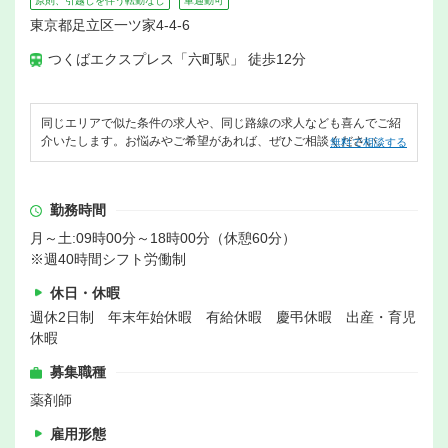
原則、引越しを伴う転勤なし
車通勤可
東京都足立区一ツ家4-4-6
つくばエクスプレス「六町駅」 徒歩12分
同じエリアで似た条件の求人や、同じ路線の求人なども喜んでご紹
介いたします。お悩みやご希望があれば、ぜひご相談ください。
無料で相談する
勤務時間
月～土:09時00分～18時00分（休憩60分）
※週40時間シフト労働制
休日・休暇
週休2日制 年末年始休暇 有給休暇 慶弔休暇 出産・育児
休暇
募集職種
薬剤師
雇用形態