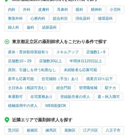
内科
外科
皮膚科
耳鼻科
眼科
精神科
小児科
整形外科
心療内科
総合科目
消化器科
循環器科
婦人科
歯科
泌尿器科
東京都足立区の薬剤師求人をこだわり条件で探す
産休・育休取得実績有り
スキルアップ
店舗数1～9
店舗数10～29
店舗数30以上
年間休日120日以上
原則、引越しを伴う転勤なし
未経験者も応募可能
新卒も応募可能
住宅補助（手当）あり
残業月10ｈ以下
土日休み（相談可含む）
総合門前
管理職候補
駅チカ
車通勤可
在宅業務あり
登録販売者の求人
夏～秋入職可
積極採用中の求人
WEB面接OK
近隣エリアで薬剤師求人を探す
荒川区
板橋区
練馬区
葛飾区
江戸川区
八王子市