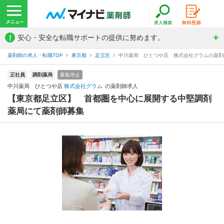
!
安心・安全な転職サポートの提供に努めます。
薬剤師の求人・転職TOP
東京都
足立区
中川薬局 ひとつや店 株式会社グラムの薬剤
正社員
調剤薬局
募集停止
中川薬局 ひとつや店
株式会社グラム
の薬剤師求人
【東京都足立区】 首都圏を中心に展開する中堅調剤
薬局にて薬剤師募集