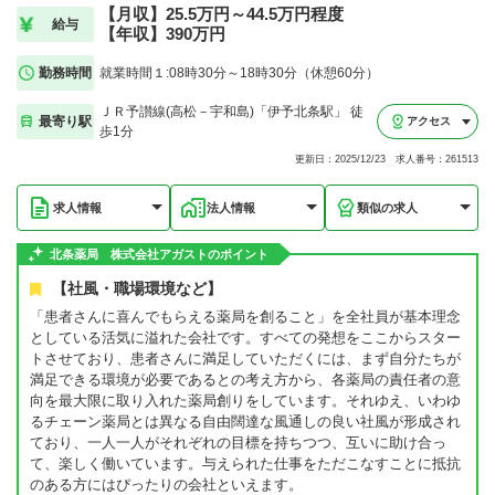
【月収】25.5万円～44.5万円程度
給与
【年収】390万円
勤務時間
就業時間１:08時30分～18時30分（休憩60分）
ＪＲ予讃線(高松－宇和島)「伊予北条駅」 徒
最寄り駅
アクセス
歩1分
更新日：2025/12/23 求人番号：261513
求人情報
法人情報
類似の求人
北条薬局 株式会社アガストのポイント
【社風・職場環境など】
「患者さんに喜んでもらえる薬局を創ること」を全社員が基本理念
としている活気に溢れた会社です。すべての発想をここからスター
トさせており、患者さんに満足していただくには、まず自分たちが
満足できる環境が必要であるとの考え方から、各薬局の責任者の意
向を最大限に取り入れた薬局創りをしています。それゆえ、いわゆ
るチェーン薬局とは異なる自由闊達な風通しの良い社風が形成され
ており、一人一人がそれぞれの目標を持ちつつ、互いに助け合っ
て、楽しく働いています。与えられた仕事をただこなすことに抵抗
のある方にはぴったりの会社といえます。