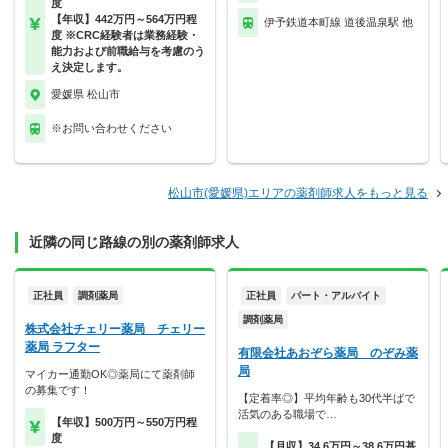
度
【年収】442万円～564万円程
伊予鉄道本町線 道後温泉駅 他
度 ※CRC経験者は業務経験・
能力および前職給与を考慮のう
え決定します。
愛媛県 松山市
※お問い合わせください
松山市(愛媛県)エリアの薬剤師求人をもっと見る
近隣の同じ路線の別の薬剤師求人
正社員
調剤薬局
正社員
パート・アルバイト
調剤薬局
株式会社チェリー薬局 チェリー
薬局 ラフター
有限会社あおぞら薬局 のぞみ薬
局
マイカー通勤OK◎薬局にて薬剤師
の募集です！
【定着率◎】平均年齢も30代半ばで
活気のある職場で…
【年収】500万円～550万円程
度
【月収】34.6万円～38.6万円基