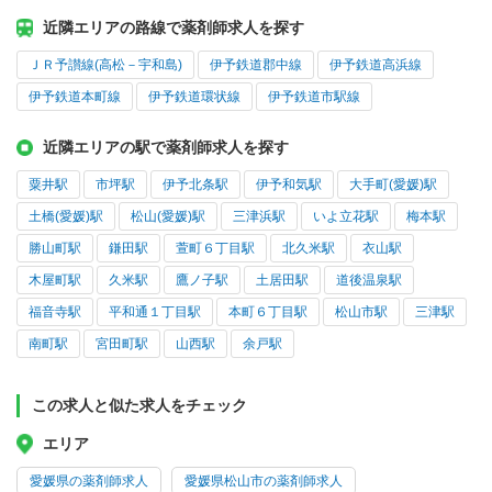
近隣エリアの路線で薬剤師求人を探す
ＪＲ予讃線(高松－宇和島)
伊予鉄道郡中線
伊予鉄道高浜線
伊予鉄道本町線
伊予鉄道環状線
伊予鉄道市駅線
近隣エリアの駅で薬剤師求人を探す
粟井駅
市坪駅
伊予北条駅
伊予和気駅
大手町(愛媛)駅
土橋(愛媛)駅
松山(愛媛)駅
三津浜駅
いよ立花駅
梅本駅
勝山町駅
鎌田駅
萱町６丁目駅
北久米駅
衣山駅
木屋町駅
久米駅
鷹ノ子駅
土居田駅
道後温泉駅
福音寺駅
平和通１丁目駅
本町６丁目駅
松山市駅
三津駅
南町駅
宮田町駅
山西駅
余戸駅
この求人と似た求人をチェック
エリア
愛媛県の薬剤師求人
愛媛県松山市の薬剤師求人