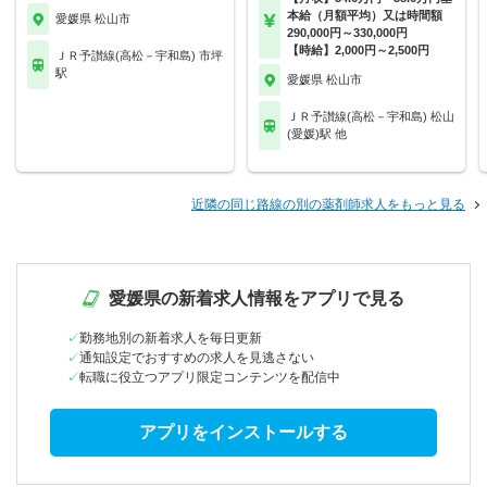
本給（月額平均）又は時間額
愛媛県 松山市
290,000円～330,000円
【時給】2,000円～2,500円
ＪＲ予讃線(高松－宇和島) 市坪
駅
愛媛県 松山市
ＪＲ予讃線(高松－宇和島) 松山
(愛媛)駅 他
近隣の同じ路線の別の薬剤師求人をもっと見る
愛媛県の新着求人情報をアプリで見る
勤務地別の新着求人を毎日更新
通知設定でおすすめの求人を見逃さない
転職に役立つアプリ限定コンテンツを配信中
アプリをインストールする