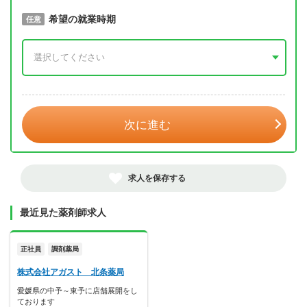
取得予定年
希望の就業時期
必須
任意
年 3月
次に進む
求人を保存する
最近見た薬剤師求人
正社員
調剤薬局
株式会社アガスト 北条薬局
愛媛県の中予～東予に店舗展開をし
ております