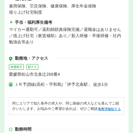
雇用保険、労災保険、健康保険、厚生年金保険
借り上げ社宅制度
手当・福利厚生備考
マイカー通勤可／薬剤師賠責保険完備／退職金はありません
／借上げ社宅（家賃補助）あり／新入研修・卒後研修・社内
勉強会等あり
勤務地・アクセス
車通勤可
駅チカ
愛媛県松山市北条辻268番4
ＪＲ予讃線(高松－宇和島)「伊予北条駅」 徒歩1分
同じエリアで似た条件の求人や、同じ路線の求人なども喜んでご紹
介いたします。お悩みやご希望があれば、ぜひご相談ください。
無料で相談する
勤務時間