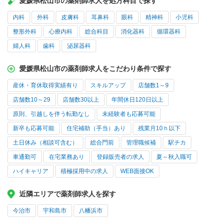
愛媛県松山市の薬剤師求人を処方科目で探す
内科
外科
皮膚科
耳鼻科
眼科
精神科
小児科
整形外科
心療内科
総合科目
消化器科
循環器科
婦人科
歯科
泌尿器科
愛媛県松山市の薬剤師求人をこだわり条件で探す
産休・育休取得実績有り
スキルアップ
店舗数1～9
店舗数10～29
店舗数30以上
年間休日120日以上
原則、引越しを伴う転勤なし
未経験者も応募可能
新卒も応募可能
住宅補助（手当）あり
残業月10ｈ以下
土日休み（相談可含む）
総合門前
管理職候補
駅チカ
車通勤可
在宅業務あり
登録販売者の求人
夏～秋入職可
ハイキャリア
積極採用中の求人
WEB面接OK
近隣エリアで薬剤師求人を探す
今治市
宇和島市
八幡浜市