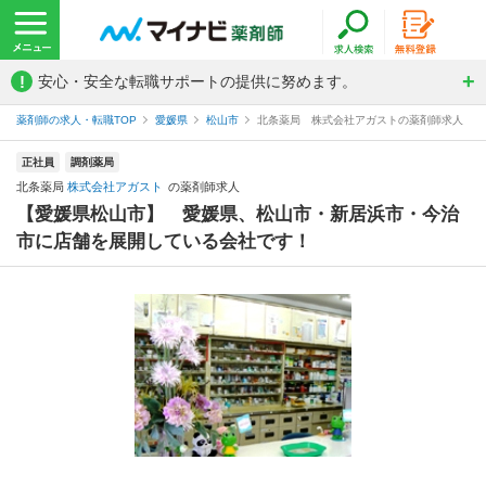
!
安心・安全な転職サポートの提供に努めます。
薬剤師の求人・転職TOP
愛媛県
松山市
北条薬局 株式会社アガストの薬剤師求人
正社員
調剤薬局
北条薬局
株式会社アガスト
の薬剤師求人
【愛媛県松山市】 愛媛県、松山市・新居浜市・今治
市に店舗を展開している会社です！