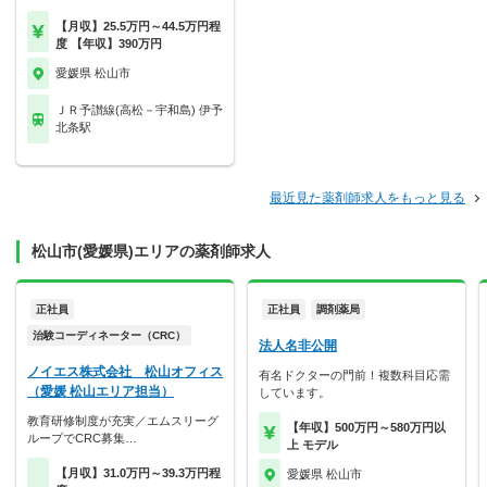
【月収】25.5万円～44.5万円程
度 【年収】390万円
愛媛県 松山市
ＪＲ予讃線(高松－宇和島) 伊予
北条駅
最近見た薬剤師求人をもっと見る
松山市(愛媛県)エリアの薬剤師求人
正社員
正社員
調剤薬局
治験コーディネーター（CRC）
法人名非公開
ノイエス株式会社 松山オフィス
有名ドクターの門前！複数科目応需
（愛媛 松山エリア担当）
しています。
教育研修制度が充実／エムスリーグ
【年収】500万円～580万円以
ループでCRC募集…
上 モデル
【月収】31.0万円～39.3万円程
愛媛県 松山市