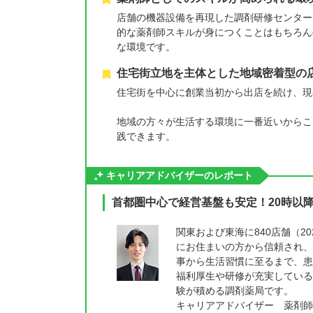
店舗の機器設備を再現した調剤研修センター
的な薬剤師スキルが身につくことはもちろん
な環境です。
住宅街立地を主体とした地域密着型の
住宅街を中心に創業当初から出店を続け、現
地域の方々が生活する環境に一番近いからこ
践できます。
キャリアアドバイザーのレポート
首都圏中心で経営基盤も安定！20時以
関東および東海に840店舗（2
にお住まいの方から信頼され、
事から生活習慣に至るまで、患
福利厚生や研修が充実している
験が積める調剤薬局です。
キャリアアドバイザー 薬剤師