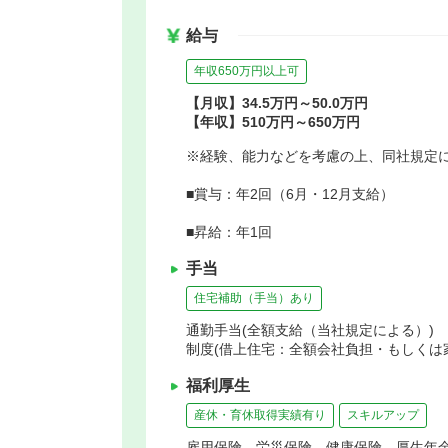
給与
年収650万円以上可
【月収】34.5万円～50.0万円
【年収】510万円～650万円
※経験、能力などを考慮の上、同社規定
■賞与：年2回（6月・12月支給）
■昇給：年1回
手当
住宅補助（手当）あり
通勤手当(全額支給（当社規定による）) 
制度(借上住宅：全額会社負担・もしくは家
福利厚生
産休・育休取得実績有り
スキルアップ
雇用保険、労災保険、健康保険、厚生年