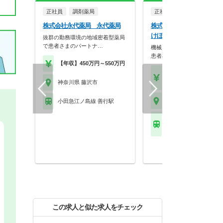
正社員
調剤薬局
正社員
調剤薬局
株式会社永代薬局 永代薬局
株式会社アイリスファーマ
けぼの薬局 藤沢店
抜群の勤務環境の地域密着型薬局
で患者さまのパートナ…
機械じゃできない仕事をしよ
患者様に丁寧に寄り…
【年収】450万円～550万円
【年収】416万円～75
程度
神奈川県 藤沢市
神奈川県 藤沢市
小田急江ノ島線 善行駅
ＪＲ東海道本線(東京－
藤沢駅 他
この求人と似た求人をチェック