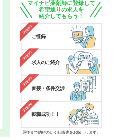
マイナビ薬剤師に登録して
希望通りの求人を
紹介してもらう！
STEP1
ご登録
STEP2
求人のご紹介
STEP3
面接・条件交渉
STEP4
転職成功！！
最後まで納得のいく転職先をお探しします。