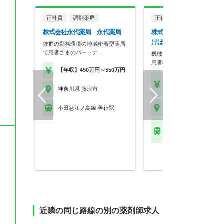
正社員
調剤薬局
正社員
調剤薬局
株式会社永代薬局 永代薬局
株式会社アイリスファーマ
けぼの薬局 藤沢店
抜群の勤務環境の地域密着型薬局
で患者さまのパートナ…
機械じゃできない仕事をしよ
患者様に丁寧に寄り…
【年収】450万円～550万円
【年収】416万円～75
程度
神奈川県 藤沢市
神奈川県 藤沢市
小田急江ノ島線 善行駅
ＪＲ東海道本線(東京－
藤沢駅 他
近隣の同じ路線の別の薬剤師求人