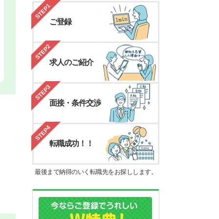
STEP1
ご登録
STEP2
求人のご紹介
STEP3
面接・条件交渉
STEP4
転職成功！！
最後まで納得のいく転職先をお探しします。