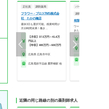
正社員
調剤薬局
パート・アルバイト
フラワー・ブロスTMS株式会
調剤薬局
社 たかの橋店
有限会社サンルック サン
週休3日も選択可能。残業時間が
ワークライフバランスを保っ
月10時間未満！働き…
きたい方必見！希望に…
【月収】37.5万円～41.6万
【時給】2,000円～2,2
円以上
【年収】480万円～600万円
広島県 広島市中区
広島県 広島市中区
広島電鉄宇品線 市役所
島)駅 他
広島電鉄宇品線 鷹野橋駅 他
近隣の同じ路線の別の薬剤師求人