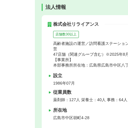
法人情報
株式会社リライアンス
店舗数30以上
高齢者施設の運営／訪問看護ステーショ
営
47店舗（関連グループ含む）※2025年8
【事業所】
本部事務所所在地：広島県広島市中区八丁堀1
設立
1986年07月
従業員数
薬剤師：127人 栄養士：40人 事務：64人
所在地
広島市中区
胡町4-28