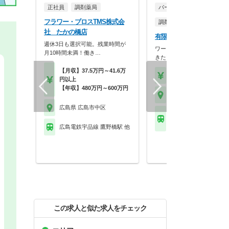
正社員
調剤薬局
パート・アルバイト
フラワー・ブロスTMS株式会
調剤薬局
社 たかの橋店
有限会社サンルック サン
週休3日も選択可能。残業時間が
ワークライフバランスを保っ
月10時間未満！働き…
きたい方必見！希望に…
【月収】37.5万円～41.6万
【時給】2,000円～2,2
円以上
【年収】480万円～600万円
広島県 広島市中区
広島県 広島市中区
広島電鉄宇品線 市役所
島)駅 他
広島電鉄宇品線 鷹野橋駅 他
この求人と似た求人をチェック