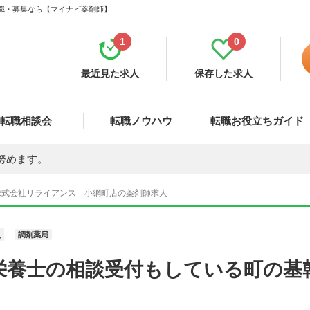
転職・募集なら【マイナビ薬剤師】
1
0
最近見た求人
保存した求人
転職相談会
転職ノウハウ
転職お役立ちガイド
努めます。
株式会社リライアンス 小網町店の薬剤師求人
員
調剤薬局
栄養士の相談受付もしている町の基