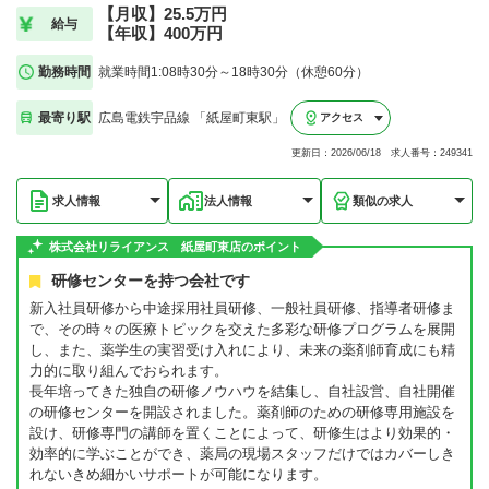
【月収】25.5万円
給与
【年収】400万円
勤務時間
就業時間1:08時30分～18時30分（休憩60分）
最寄り駅
広島電鉄宇品線 「紙屋町東駅」
アクセス
更新日：2026/06/18 求人番号：249341
求人情報
法人情報
類似の求人
株式会社リライアンス 紙屋町東店のポイント
研修センターを持つ会社です
新入社員研修から中途採用社員研修、一般社員研修、指導者研修ま
で、その時々の医療トピックを交えた多彩な研修プログラムを展開
し、また、薬学生の実習受け入れにより、未来の薬剤師育成にも精
力的に取り組んでおられます。
長年培ってきた独自の研修ノウハウを結集し、自社設営、自社開催
の研修センターを開設されました。薬剤師のための研修専用施設を
設け、研修専門の講師を置くことによって、研修生はより効果的・
効率的に学ぶことができ、薬局の現場スタッフだけではカバーしき
れないきめ細かいサポートが可能になります。