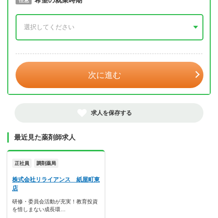
取得予定年
希望の就業時期
必須
任意
年 3月
次に進む
求人を保存する
最近見た薬剤師求人
正社員
調剤薬局
株式会社リライアンス 紙屋町東
店
研修・委員会活動が充実！教育投資
を惜しまない成長環…