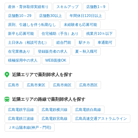
産休・育休取得実績有り
スキルアップ
店舗数1～9
店舗数10～29
店舗数30以上
年間休日120日以上
原則、引越しを伴う転勤なし
未経験者も応募可能
新卒も応募可能
住宅補助（手当）あり
残業月10ｈ以下
土日休み（相談可含む）
総合門前
駅チカ
車通勤可
在宅業務あり
登録販売者の求人
夏～秋入職可
積極採用中の求人
WEB面接OK
近隣エリアで薬剤師求人を探す
広島市
広島市東区
広島市南区
広島市西区
近隣エリアの路線で薬剤師求人を探す
広島電鉄宇品線
広島電鉄横川線
広島電鉄白島線
広島電鉄江波線
広島電鉄宮島線
広島高速交通アストラムライン
ＪＲ山陽本線(神戸－門司)