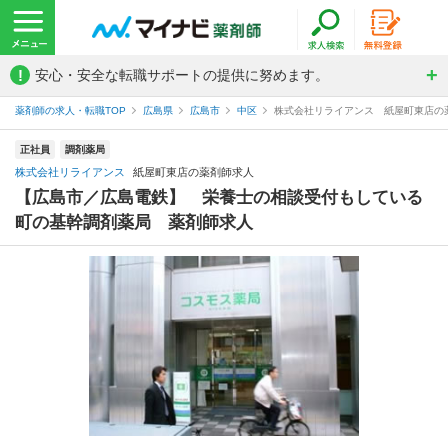
!
安心・安全な転職サポートの提供に努めます。
薬剤師の求人・転職TOP
広島県
広島市
中区
株式会社リライアンス 紙屋町東店の
正社員
調剤薬局
株式会社リライアンス
紙屋町東店の薬剤師求人
【広島市／広島電鉄】 栄養士の相談受付もしている
町の基幹調剤薬局 薬剤師求人