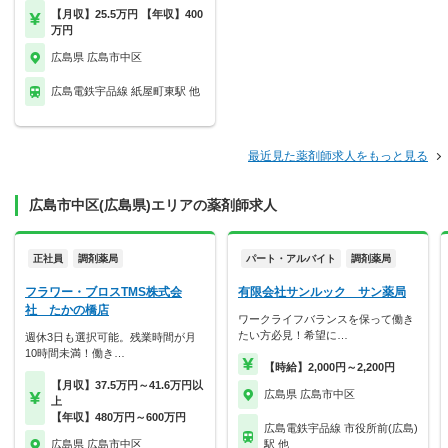
【月収】25.5万円 【年収】400
万円
広島県 広島市中区
広島電鉄宇品線 紙屋町東駅 他
最近見た薬剤師求人をもっと見る
広島市中区(広島県)エリアの薬剤師求人
正社員
調剤薬局
パート・アルバイト
調剤薬局
フラワー・ブロスTMS株式会
有限会社サンルック サン薬局
社 たかの橋店
ワークライフバランスを保って働き
たい方必見！希望に…
週休3日も選択可能。残業時間が月
10時間未満！働き…
【時給】2,000円～2,200円
【月収】37.5万円～41.6万円以
広島県 広島市中区
上
【年収】480万円～600万円
広島電鉄宇品線 市役所前(広島)
広島県 広島市中区
駅 他