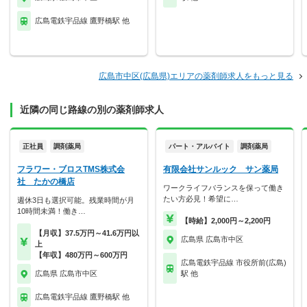
広島電鉄宇品線 鷹野橋駅 他
広島市中区(広島県)エリアの薬剤師求人をもっと見る
近隣の同じ路線の別の薬剤師求人
正社員
調剤薬局
パート・アルバイト
調剤薬局
フラワー・ブロスTMS株式会
有限会社サンルック サン薬局
社 たかの橋店
ワークライフバランスを保って働き
たい方必見！希望に…
週休3日も選択可能。残業時間が月
10時間未満！働き…
【時給】2,000円～2,200円
【月収】37.5万円～41.6万円以
広島県 広島市中区
上
【年収】480万円～600万円
広島電鉄宇品線 市役所前(広島)
広島県 広島市中区
駅 他
広島電鉄宇品線 鷹野橋駅 他