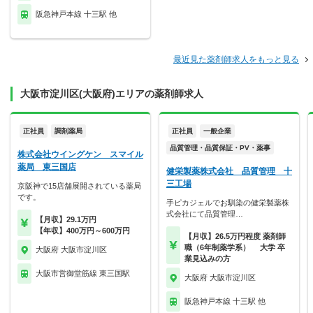
阪急神戸本線 十三駅 他
最近見た薬剤師求人をもっと見る
大阪市淀川区(大阪府)エリアの薬剤師求人
正社員
調剤薬局
正社員
一般企業
品質管理・品質保証・PV・薬事
株式会社ウイングケン スマイル
薬局 東三国店
健栄製薬株式会社 品質管理 十
三工場
京阪神で15店舗展開されている薬局
です。
手ピカジェルでお馴染の健栄製薬株
式会社にて品質管理…
【月収】29.1万円
【年収】400万円～600万円
【月収】26.5万円程度 薬剤師
職（6年制薬学系） 大学 卒
大阪府 大阪市淀川区
業見込みの方
大阪市営御堂筋線 東三国駅
大阪府 大阪市淀川区
阪急神戸本線 十三駅 他