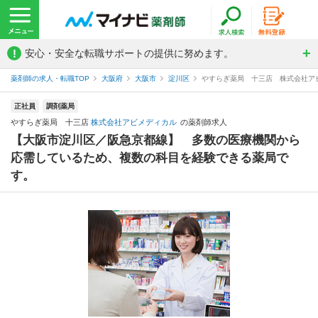
!
安心・安全な転職サポートの提供に努めます。
薬剤師の求人・転職TOP
大阪府
大阪市
淀川区
やすらぎ薬局 十三店 株式会社ア
正社員
調剤薬局
やすらぎ薬局 十三店
株式会社アビメディカル
の薬剤師求人
【大阪市淀川区／阪急京都線】 多数の医療機関から
応需しているため、複数の科目を経験できる薬局で
す。