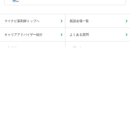
マイナビ薬剤師トップへ
面談会場一覧
キャリアアドバイザー紹介
よくある質問
ご入社後のアフターフォロー
お問い合わせ
この求人に興味がある
簡単1分
サイトマップ
人気の求人検索一覧
保存する
薬局・病院等への直接応募・問い合わせではありませんのでご安心ください。
会社概要
利用規約
個人情報の取り扱いについて
Copyright © Mynavi Corporation