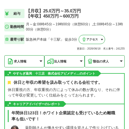
【月収】25.0万円～35.0万円
給与
【年収】450万円～600万円
月～金:08時45分～19時00分（休憩60分）,土:08時45分～13時
勤務時間
00分（休憩0分）
最寄り駅
阪急神戸本線「十三駅」 徒歩3分
アクセス
更新日：2026/06/18 求人番号：241255
求人情報
法人情報
類似の求人
やすらぎ薬局 十三店 株式会社アビメディ…のポイント
休日と年収の希望を汲み取ってくれる会社です。
休日重視の方、年収重視の方によって休みの数が異なり、それに伴
って年収が変更していく仕組みをとっておられます。
キャリアアドバイザーのレポート
年間休日123日！ホワイト企業認定も受けているため離職
率も低いです！
薬剤師さんが働きやすい環境を皆さんで作り上げている