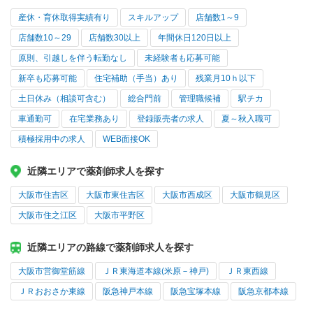
産休・育休取得実績有り
スキルアップ
店舗数1～9
店舗数10～29
店舗数30以上
年間休日120日以上
原則、引越しを伴う転勤なし
未経験者も応募可能
新卒も応募可能
住宅補助（手当）あり
残業月10ｈ以下
土日休み（相談可含む）
総合門前
管理職候補
駅チカ
車通勤可
在宅業務あり
登録販売者の求人
夏～秋入職可
積極採用中の求人
WEB面接OK
近隣エリアで薬剤師求人を探す
大阪市住吉区
大阪市東住吉区
大阪市西成区
大阪市鶴見区
大阪市住之江区
大阪市平野区
近隣エリアの路線で薬剤師求人を探す
大阪市営御堂筋線
ＪＲ東海道本線(米原－神戸)
ＪＲ東西線
ＪＲおおさか東線
阪急神戸本線
阪急宝塚本線
阪急京都本線