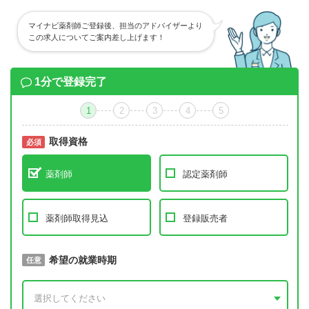
マイナビ薬剤師ご登録後、担当のアドバイザーより
この求人についてご案内差し上げます！
1分で登録完了
1
2
3
4
5
取得資格
必須
必須
薬剤師
認定薬剤師
薬剤師取得見込
登録販売者
取得予定年
希望の就業時期
必須
任意