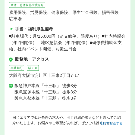
産休・育休取得実績有り
雇用保険、労災保険、健康保険、厚生年金保険、損害保険
駐車場
手当・福利厚生備考
■駐車場代：月/15,000円（※支給例、限度あり）■社内懇親会
（年2回開催）、地区懇親会（年2回開催）■研修費補助金支
給、社内イベント開催、お誕生日会
勤務地・アクセス
車通勤可
駅チカ
大阪府大阪市淀川区十三東2丁目7-17
阪急神戸本線「十三駅」 徒歩3分
阪急宝塚本線「十三駅」 徒歩3分
阪急京都本線「十三駅」 徒歩3分
同じエリアで似た条件の求人や、同じ路線の求人なども喜んでご紹
介いたします。お悩みやご希望があれば、ぜひご相談ください。
無料で相談する