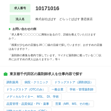
10171016
求人番号
法人名
株式会社ぱぱす どらっぐぱぱす 妻恋坂店
お問い合わせの例
「求人番号〇〇〇〇〇〇に興味があるので、詳細を教えていただけます
か？」
「残業が少なめの店舗をJR〇〇線の沿線で探していますが、おすすめの店舗
はありますか？」
「薬剤師の募集を都内で探しています。マイナビ薬剤師に載っている〇〇以
外におすすめの求人はありますか？」等々
東京都千代田区の薬剤師求人を仕事内容で探す
調剤薬局
病院・クリニック
ドラッグストア（調剤併設）
ドラッグストア（OTCのみ）
一般企業
学術・管理薬剤師
メディカルライター、 MSL、 DI、学術
品質管理・品質保証・PV・薬事
営業（MR、MS、その他）