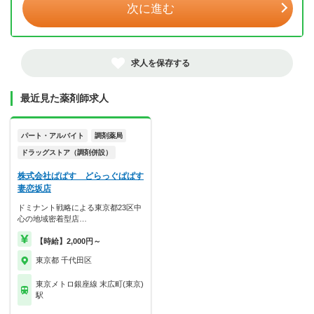
次に進む
求人を保存する
最近見た薬剤師求人
パート・アルバイト
調剤薬局
ドラッグストア（調剤併設）
株式会社ぱぱす どらっぐぱぱす
妻恋坂店
ドミナント戦略による東京都23区中
心の地域密着型店…
【時給】2,000円～
東京都 千代田区
東京メトロ銀座線 末広町(東京)
駅