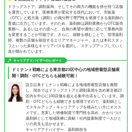
ドラッグストア、調剤薬局、そしてその両方の機能を併せ持つ店舗
を運営しています。医療業界が変化する現代において、市販薬
（OTC）と処方薬（調剤）の両分野で専門性を発揮できる薬剤師の
育成に注力しています。そのため、薬剤師は調剤業務からOTC販売
業務へ、あるいはその逆へと、自身の希望や適性に応じて業務内容
を変更することが可能です。さらに、経験を積むことで、管理薬剤
師、複数の店舗を統括するエリアマネージャー、または本社スタッ
フといった多様なキャリアパスを選択し、ステップアップしていく
道が開かれています。
キャリアアドバイザーのレポート
ドミナント戦略による東京都23区中心の地域密着型店舗展
開！調剤・OTCどちらも経験可能！
設立以来ドミナント戦略による地域密着型店舗を展開
し、現在ではドラッグストアと調剤薬局を含め東京都23
区内を中心に100店舗を超える集中出店をしています。調
剤・OTCどちらも経験できる環境ですので、薬剤師とし
てスキルアップ・キャリアアップを積みたい方にオスス
メです。充実した研修制度で専門性を高め、かかりつけ
薬剤師として地域医療に貢献！社内提案制度で一人ひと
りの意見も活かせます。
キャリアアドバイザー 薬剤師担当