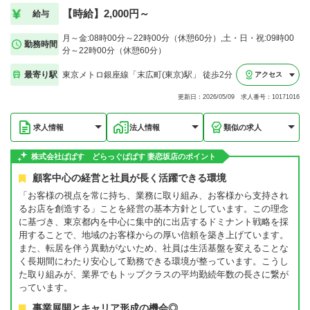
【時給】2,000円～
給与
月～金:08時00分～22時00分（休憩60分）,土・日・祝:09時00
勤務時間
分～22時00分（休憩60分）
最寄り駅
東京メトロ銀座線「末広町(東京)駅」 徒歩2分
アクセス
更新日：2026/05/09 求人番号：10171016
求人情報
法人情報
類似の求人
株式会社ぱぱす どらっぐぱぱす 妻恋坂店のポイント
顧客中心の経営と社員が長く活躍できる環境
「お客様の視点を常に持ち、業務に取り組み、お客様から支持され
るお店を創造する」ことを経営の基本方針としています。この理念
に基づき、東京都内を中心に集中的に出店するドミナント戦略を採
用することで、地域のお客様からの厚い信頼を築き上げています。
また、転居を伴う異動がないため、社員は生活基盤を変えることな
く長期間にわたり安心して勤務できる環境が整っています。こうし
た取り組みが、業界でもトップクラスの平均勤続年数の長さに繋が
っています。
事業展開とキャリア形成の機会◎