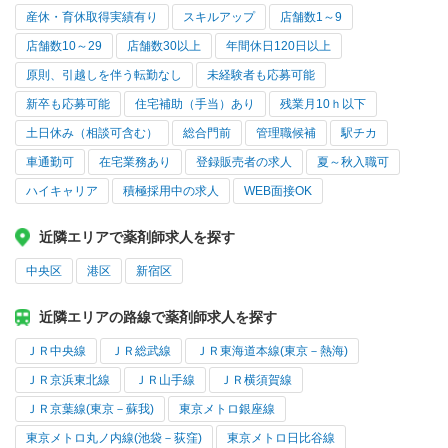
産休・育休取得実績有り
スキルアップ
店舗数1～9
店舗数10～29
店舗数30以上
年間休日120日以上
原則、引越しを伴う転勤なし
未経験者も応募可能
新卒も応募可能
住宅補助（手当）あり
残業月10ｈ以下
土日休み（相談可含む）
総合門前
管理職候補
駅チカ
車通勤可
在宅業務あり
登録販売者の求人
夏～秋入職可
ハイキャリア
積極採用中の求人
WEB面接OK
近隣エリアで薬剤師求人を探す
中央区
港区
新宿区
近隣エリアの路線で薬剤師求人を探す
ＪＲ中央線
ＪＲ総武線
ＪＲ東海道本線(東京－熱海)
ＪＲ京浜東北線
ＪＲ山手線
ＪＲ横須賀線
ＪＲ京葉線(東京－蘇我)
東京メトロ銀座線
東京メトロ丸ノ内線(池袋－荻窪)
東京メトロ日比谷線