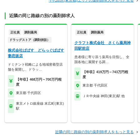
千代田区(東京都)エリアの薬剤師求人をもっと見る
近隣の同じ路線の別の薬剤師求人
正社員
調剤薬局
正社員
調剤薬局
ドラッグストア（調剤併設）
クラフト株式会社 さくら薬局神
田駅前店
株式会社ぱぱす どらっぐぱぱす
妻恋坂店
患者様に寄り添う薬局を目指し、全
国各地に展開する調…
ドミナント戦略による地域密着型店
舗を展開し、ドラッ…
【年収】419万円～743万円程
度
【年収】468万円～700万円程
度
東京都 千代田区
東京都 千代田区
ＪＲ中央線 神田(東京)駅 他
東京メトロ銀座線 末広町(東京)
駅
近隣の同じ路線の別の薬剤師求人をもっと見る