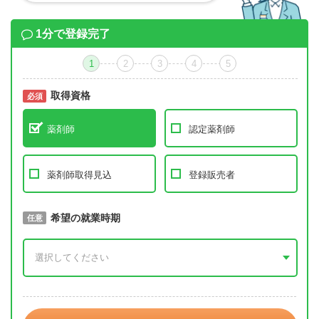
1分で登録完了
1
2
3
4
5
取得資格
必須
必須
薬剤師
認定薬剤師
薬剤師取得見込
登録販売者
取得予定年
希望の就業時期
必須
任意
年 3月