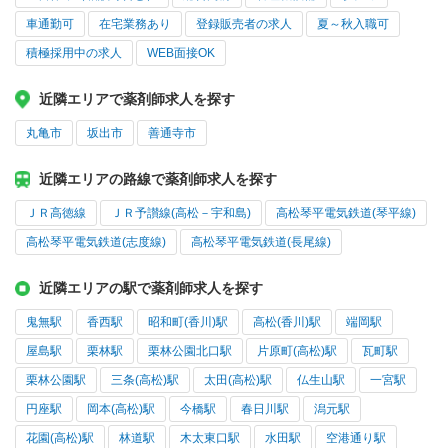
車通勤可
在宅業務あり
登録販売者の求人
夏～秋入職可
積極採用中の求人
WEB面接OK
近隣エリアで薬剤師求人を探す
丸亀市
坂出市
善通寺市
近隣エリアの路線で薬剤師求人を探す
ＪＲ高徳線
ＪＲ予讃線(高松－宇和島)
高松琴平電気鉄道(琴平線)
高松琴平電気鉄道(志度線)
高松琴平電気鉄道(長尾線)
近隣エリアの駅で薬剤師求人を探す
鬼無駅
香西駅
昭和町(香川)駅
高松(香川)駅
端岡駅
屋島駅
栗林駅
栗林公園北口駅
片原町(高松)駅
瓦町駅
栗林公園駅
三条(高松)駅
太田(高松)駅
仏生山駅
一宮駅
円座駅
岡本(高松)駅
今橋駅
春日川駅
潟元駅
花園(高松)駅
林道駅
木太東口駅
水田駅
空港通り駅