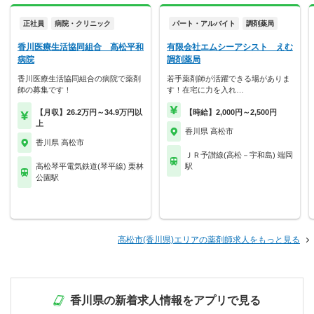
正社員
病院・クリニック
パート・アルバイト
調剤薬局
香川医療生活協同組合 高松平和
有限会社エムシーアシスト えむ
病院
調剤薬局
香川医療生活協同組合の病院で薬剤
若手薬剤師が活躍できる場がありま
師の募集です！
す！在宅に力を入れ…
【月収】26.2万円～34.9万円以
【時給】2,000円～2,500円
上
香川県 高松市
香川県 高松市
ＪＲ予讃線(高松－宇和島) 端岡
高松琴平電気鉄道(琴平線) 栗林
駅
公園駅
高松市(香川県)エリアの薬剤師求人をもっと見る
香川県の新着求人情報をアプリで見る