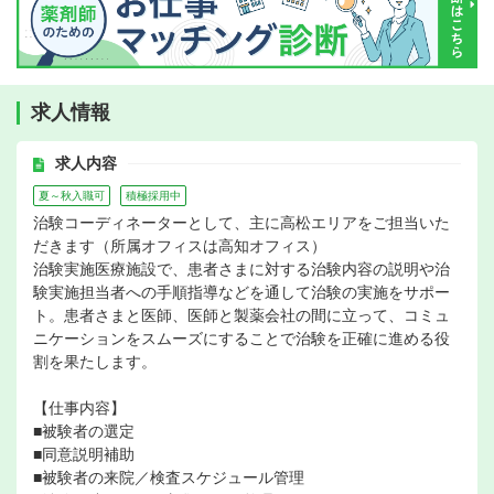
求人情報
求人内容
夏～秋入職可
積極採用中
治験コーディネーターとして、主に高松エリアをご担当いた
だきます（所属オフィスは高知オフィス）
治験実施医療施設で、患者さまに対する治験内容の説明や治
験実施担当者への手順指導などを通して治験の実施をサポー
ト。患者さまと医師、医師と製薬会社の間に立って、コミュ
ニケーションをスムーズにすることで治験を正確に進める役
割を果たします。
【仕事内容】
■被験者の選定
■同意説明補助
■被験者の来院／検査スケジュール管理