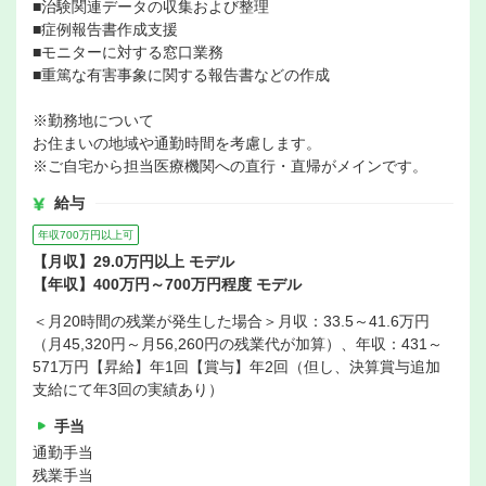
■治験関連データの収集および整理
■症例報告書作成支援
■モニターに対する窓口業務
■重篤な有害事象に関する報告書などの作成
※勤務地について
お住まいの地域や通勤時間を考慮します。
※ご自宅から担当医療機関への直行・直帰がメインです。
給与
年収700万円以上可
【月収】29.0万円以上 モデル
【年収】400万円～700万円程度 モデル
＜月20時間の残業が発生した場合＞月収：33.5～41.6万円
（月45,320円～月56,260円の残業代が加算）、年収：431～
571万円【昇給】年1回【賞与】年2回（但し、決算賞与追加
支給にて年3回の実績あり）
手当
通勤手当
残業手当