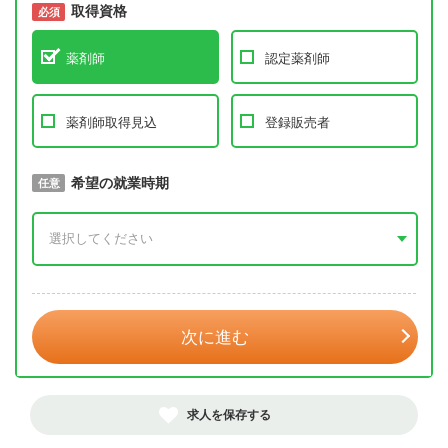
取得資格
必須
必須
薬剤師
認定薬剤師
薬剤師取得見込
登録販売者
取得予定年
希望の就業時期
必須
任意
年 3月
次に進む
求人を保存する