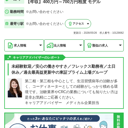
【年収】400万円～700万円程度 モデル
勤務時間
※お問い合わせください
最寄り駅
※お問い合わせください
アクセス
更新日：2026/05/26 求人番号：10129062
求人情報
法人情報
類似の求人
キャリアアドバイザーのレポート
未経験歓迎／安心の働きやすさ／フレックス勤務有／土日
休み／過去最高益更新中の東証プライム上場グループ
第二相・第三相を中心として、生活習慣病等の治験が多
く、コーディネーターとしての経験がしっかり積める環
境です。治験業界やCRCの業務についても知りたい方は
是非お気軽にご応募ください。
キャリアアドバイザー メディカル企業担当