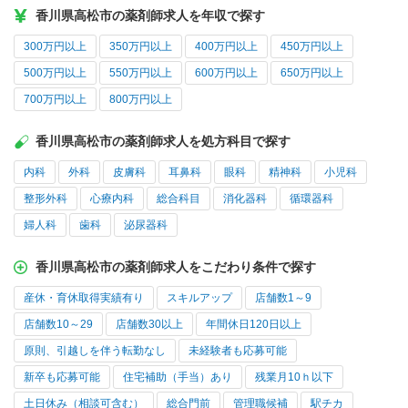
香川県高松市の薬剤師求人を年収で探す
300万円以上
350万円以上
400万円以上
450万円以上
500万円以上
550万円以上
600万円以上
650万円以上
700万円以上
800万円以上
香川県高松市の薬剤師求人を処方科目で探す
内科
外科
皮膚科
耳鼻科
眼科
精神科
小児科
整形外科
心療内科
総合科目
消化器科
循環器科
婦人科
歯科
泌尿器科
香川県高松市の薬剤師求人をこだわり条件で探す
産休・育休取得実績有り
スキルアップ
店舗数1～9
店舗数10～29
店舗数30以上
年間休日120日以上
原則、引越しを伴う転勤なし
未経験者も応募可能
新卒も応募可能
住宅補助（手当）あり
残業月10ｈ以下
土日休み（相談可含む）
総合門前
管理職候補
駅チカ