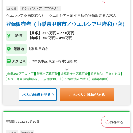
正社員
ドラッグストア（OTCのみ）
ウエルシア薬局株式会社 ウエルシア甲府和戸店の登録販売者の求人
登録販売者（山梨県甲府市／ウエルシア甲府和戸店）
【月収】21.5万円～27.0万円
給与
【年収】308万円～450万円
勤務地
山梨県 甲府市
アクセス
ＪＲ中央本線(東京－松本) 酒折駅
年収450万円以上可
新卒も応募可能
未経験者も応募可能
住宅補助（手当）あり
産休・育休取得実績有り
店舗数30以上
登録販売者の求人
積極採用中
求人の詳細を見る
この求人に興味がある
更新日：2022年5月16日
保存する
正社員
調剤薬局