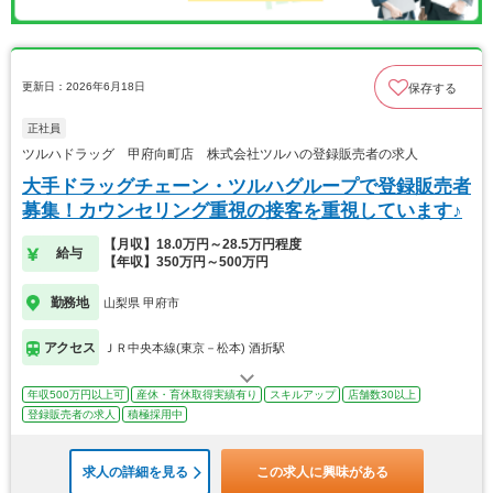
更新日：2026年6月18日
保存する
正社員
ツルハドラッグ 甲府向町店 株式会社ツルハの登録販売者の求人
大手ドラッグチェーン・ツルハグループで登録販売者
募集！カウンセリング重視の接客を重視しています♪
【月収】18.0万円～28.5万円程度
給与
【年収】350万円～500万円
勤務地
山梨県 甲府市
アクセス
ＪＲ中央本線(東京－松本) 酒折駅
年収500万円以上可
産休・育休取得実績有り
スキルアップ
店舗数30以上
登録販売者の求人
積極採用中
求人の詳細を見る
この求人に興味がある