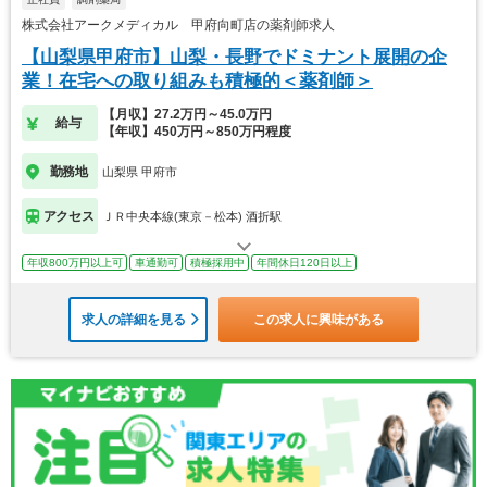
株式会社アークメディカル 甲府向町店の薬剤師求人
【山梨県甲府市】山梨・長野でドミナント展開の企
業！在宅への取り組みも積極的＜薬剤師＞
【月収】27.2万円～45.0万円
給与
【年収】450万円～850万円程度
勤務地
山梨県 甲府市
アクセス
ＪＲ中央本線(東京－松本) 酒折駅
年収800万円以上可
車通勤可
積極採用中
年間休日120日以上
求人の詳細を見る
この求人に興味がある