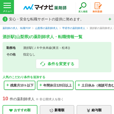
!
安心・安全な転職サポートの提供に努めます。
薬剤師の求人・転職TOP
山梨県の薬剤師求人
甲府市の薬剤師求人
酒折駅の薬剤師求人
酒折駅(山梨県)の薬剤師求人・転職情報一覧
勤務地
酒折駅(ＪＲ中央本線(東京－松本))
その他
指定なし
条件を変更する
人気のこだわり条件を追加する
残業月10ｈ以下
年間休日120日以上
土日休み（相談可含
10
件の薬剤師求人
※ 非公開求人を除く
おすすめ順
新着順
給与順