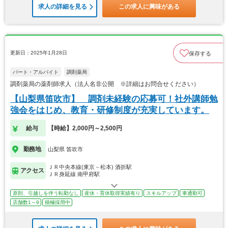
求人の詳細を見る
この求人に興味がある
更新日：2025年1月28日
保存する
パート・アルバイト
調剤薬局
調剤薬局の薬剤師求人（法人名非公開 ※詳細はお問合せください）
【山梨県笛吹市】 調剤未経験の応募可！社外講師勉
強会をはじめ、教育・研修制度が充実しています。
給与
【時給】2,000円～2,500円
勤務地
山梨県 笛吹市
ＪＲ中央本線(東京－松本) 酒折駅
アクセス
ＪＲ身延線 南甲府駅
原則、引越しを伴う転勤なし
産休・育休取得実績有り
スキルアップ
車通勤可
店舗数1～9
積極採用中