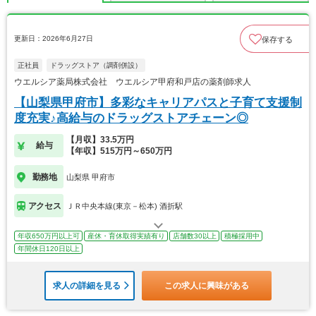
更新日：2026年6月27日
保存する
正社員
ドラッグストア（調剤併設）
ウエルシア薬局株式会社 ウエルシア甲府和戸店の薬剤師求人
【山梨県甲府市】多彩なキャリアパスと子育て支援制
度充実♪高給与のドラッグストアチェーン◎
【月収】33.5万円
給与
【年収】515万円～650万円
勤務地
山梨県 甲府市
アクセス
ＪＲ中央本線(東京－松本) 酒折駅
年収650万円以上可
産休・育休取得実績有り
店舗数30以上
積極採用中
年間休日120日以上
求人の詳細を見る
この求人に興味がある