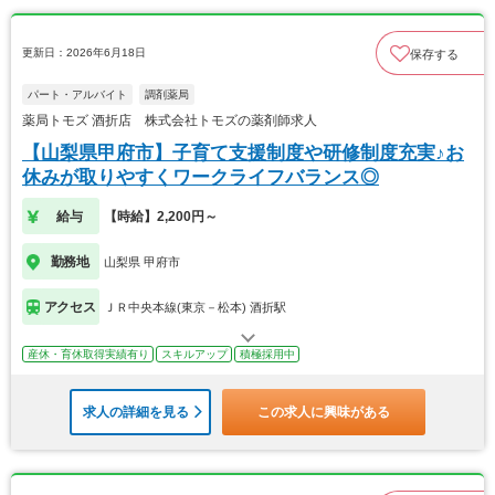
更新日：2026年6月18日
保存する
パート・アルバイト
調剤薬局
薬局トモズ 酒折店 株式会社トモズの薬剤師求人
【山梨県甲府市】子育て支援制度や研修制度充実♪お
休みが取りやすくワークライフバランス◎
給与
【時給】2,200円～
勤務地
山梨県 甲府市
アクセス
ＪＲ中央本線(東京－松本) 酒折駅
産休・育休取得実績有り
スキルアップ
積極採用中
求人の詳細を見る
この求人に興味がある