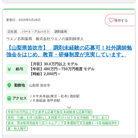
更新日：2026年5月26日
保存する
正社員
パート・アルバイト
調剤薬局
ウエノ石和薬局 株式会社ウエノの薬剤師求人
【山梨県笛吹市】 調剤未経験の応募可！社外講師勉
強会をはじめ、教育・研修制度が充実しています。
【月収】30.0万円以上 モデル
給与
【年収】480万円～750万円程度 モデル
【時給】2,000円～
勤務地
山梨県 笛吹市
ＪＲ中央本線(東京－松本) 酒折駅
アクセス
ＪＲ身延線 南甲府駅
年収700万円以上可
新卒も応募可能
未経験者も応募可能
原則、引越しを伴う転勤なし
残業月10ｈ以下
住宅補助（手当）あり
産休・育休取得実績有り
スキルアップ
車通勤可
店舗数1～9
積極採用中
夏～秋入職可