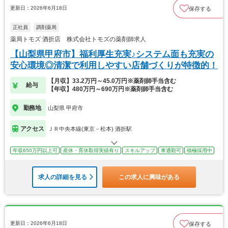
更新日：2026年6月18日
保存する
正社員
調剤薬局
薬局トモズ 酒折店 株式会社トモズの薬剤師求人
【山梨県甲府市】福利厚生充実♪システム面も充実の
安心環境◎清潔で利用しやすい店舗づくりが特徴的！
【月収】33.2万円～45.0万円※薬剤師手当含む
給与
【年収】480万円～690万円※薬剤師手当含む
勤務地
山梨県 甲府市
アクセス
ＪＲ中央本線(東京－松本) 酒折駅
年収650万円以上可
産休・育休取得実績有り
スキルアップ
車通勤可
積極採用中
求人の詳細を見る
この求人に興味がある
更新日：2026年6月18日
保存する