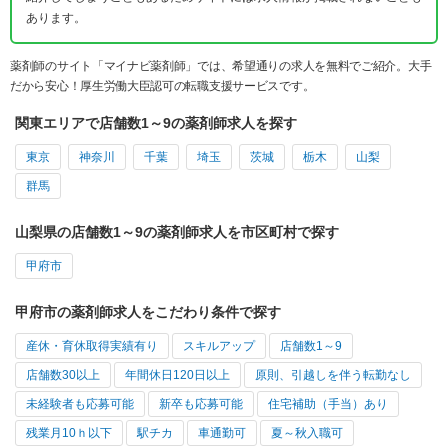
あります。
薬剤師のサイト「マイナビ薬剤師」では、希望通りの求人を無料でご紹介。大手
だから安心！厚生労働大臣認可の転職支援サービスです。
関東エリアで店舗数1～9の薬剤師求人を探す
東京
神奈川
千葉
埼玉
茨城
栃木
山梨
群馬
山梨県の店舗数1～9の薬剤師求人を市区町村で探す
甲府市
甲府市の薬剤師求人をこだわり条件で探す
産休・育休取得実績有り
スキルアップ
店舗数1～9
店舗数30以上
年間休日120日以上
原則、引越しを伴う転勤なし
未経験者も応募可能
新卒も応募可能
住宅補助（手当）あり
残業月10ｈ以下
駅チカ
車通勤可
夏～秋入職可