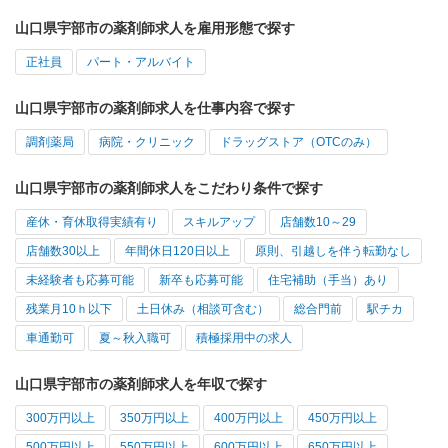
山口県宇部市の薬剤師求人を雇用形態で探す
正社員
パート・アルバイト
山口県宇部市の薬剤師求人を仕事内容で探す
調剤薬局
病院・クリニック
ドラッグストア（OTCのみ）
山口県宇部市の薬剤師求人をこだわり条件で探す
産休・育休取得実績有り
スキルアップ
店舗数10～29
店舗数30以上
年間休日120日以上
原則、引越しを伴う転勤なし
未経験者も応募可能
新卒も応募可能
住宅補助（手当）あり
残業月10ｈ以下
土日休み（相談可含む）
総合門前
駅チカ
車通勤可
夏～秋入職可
積極採用中の求人
山口県宇部市の薬剤師求人を年収で探す
300万円以上
350万円以上
400万円以上
450万円以上
500万円以上
550万円以上
600万円以上
650万円以上