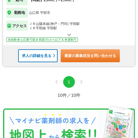
給与
【時給】2,000円～2,500円
勤務地
山口県 宇部市
ＪＲ山陽本線(神戸－門司) 宇部駅
アクセス
ＪＲ宇部線 宇部駅
未経験者も応募可能
残業月10ｈ以下
車通勤可
求人の詳細を見る
最新の募集状況を問い合わせる
1
10件／10件