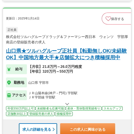
更新日：2025年1月14日
保存する
正社員
株式会社ツルハグループドラッグ＆ファーマシー西日本 ウォンツ 宇部厚
南店の登録販売者の求人
山口県★ツルハグループ正社員【転勤無しOK/未経験
OK】中国地方最大手★店舗拡大につき積極採用中
【月収】21.8万円～26.0万円程度
給与
【年収】320万円～550万円
勤務地
山口県 宇部市
ＪＲ山陽本線(神戸－門司) 宇部駅
アクセス
ＪＲ宇部線 宇部駅
年収550万円以上可
未経験者も応募可能
産休・育休取得実績有り
スキルアップ
店舗数30以上
登録販売者の求人
積極採用中
求人の詳細を見る
この求人に興味がある