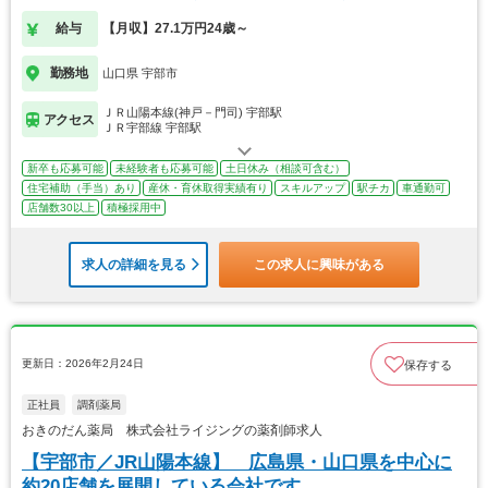
給与
【月収】27.1万円24歳～
勤務地
山口県 宇部市
ＪＲ山陽本線(神戸－門司) 宇部駅
アクセス
ＪＲ宇部線 宇部駅
新卒も応募可能
未経験者も応募可能
土日休み（相談可含む）
住宅補助（手当）あり
産休・育休取得実績有り
スキルアップ
駅チカ
車通勤可
店舗数30以上
積極採用中
求人の詳細を見る
この求人に興味がある
更新日：2026年2月24日
保存する
正社員
調剤薬局
おきのだん薬局 株式会社ライジングの薬剤師求人
【宇部市／JR山陽本線】 広島県・山口県を中心に
約20店舗を展開している会社です