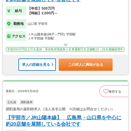
【年収】500万円
給与
【時給】2,000円～
勤務地
山口県 宇部市
ＪＲ山陽本線(神戸－門司) 宇部駅
アクセス
ＪＲ宇部線 宇部駅
年収500万円以上可
産休・育休取得実績有り
車通勤可
店舗数10～29
積極採用中
求人の詳細を見る
この求人に興味がある
更新日：2026年5月26日
保存する
正社員
調剤薬局
調剤薬局の薬剤師求人（法人名非公開 ※詳細はお問合せください）
【宇部市／JR山陽本線】 広島県・山口県を中心に
約20店舗を展開している会社です