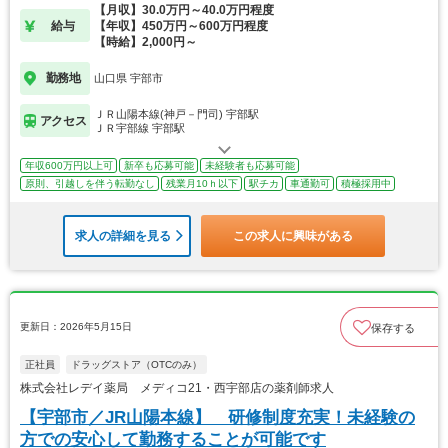
【月収】30.0万円～40.0万円程度
給与
【年収】450万円～600万円程度
【時給】2,000円～
勤務地
山口県 宇部市
ＪＲ山陽本線(神戸－門司) 宇部駅
アクセス
ＪＲ宇部線 宇部駅
年収600万円以上可
新卒も応募可能
未経験者も応募可能
原則、引越しを伴う転勤なし
残業月10ｈ以下
駅チカ
車通勤可
積極採用中
求人の詳細を見る
この求人に興味がある
更新日：2026年5月15日
保存する
正社員
ドラッグストア（OTCのみ）
株式会社レデイ薬局 メディコ21・西宇部店の薬剤師求人
【宇部市／JR山陽本線】 研修制度充実！未経験の
方での安心して勤務することが可能です