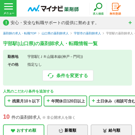
!
安心・安全な転職サポートの提供に努めます。
薬剤師の求人・転職TOP
山口県の薬剤師求人
宇部市の薬剤師求人
宇部駅の薬剤師求人
宇部駅(山口県)の薬剤師求人・転職情報一覧
勤務地
宇部駅(ＪＲ山陽本線(神戸－門司))
その他
指定なし
条件を変更する
人気のこだわり条件を追加する
残業月10ｈ以下
年間休日120日以上
土日休み（相談可含
10
件の薬剤師求人
※ 非公開求人を除く
おすすめ順
新着順
給与順