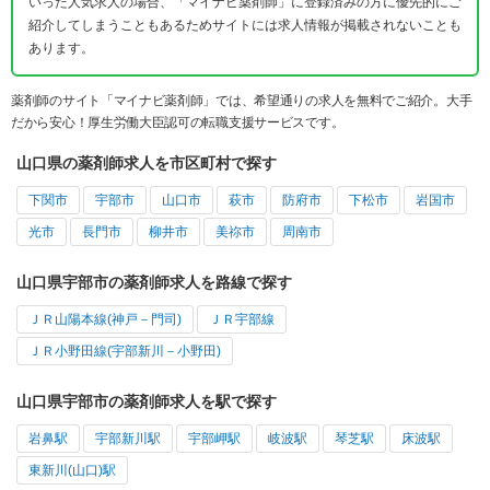
いった人気求人の場合、「マイナビ薬剤師」に登録済みの方に優先的にご
紹介してしまうこともあるためサイトには求人情報が掲載されないことも
あります。
薬剤師のサイト「マイナビ薬剤師」では、希望通りの求人を無料でご紹介。大手
だから安心！厚生労働大臣認可の転職支援サービスです。
山口県の薬剤師求人を市区町村で探す
下関市
宇部市
山口市
萩市
防府市
下松市
岩国市
光市
長門市
柳井市
美祢市
周南市
山口県宇部市の薬剤師求人を路線で探す
ＪＲ山陽本線(神戸－門司)
ＪＲ宇部線
ＪＲ小野田線(宇部新川－小野田)
山口県宇部市の薬剤師求人を駅で探す
岩鼻駅
宇部新川駅
宇部岬駅
岐波駅
琴芝駅
床波駅
東新川(山口)駅