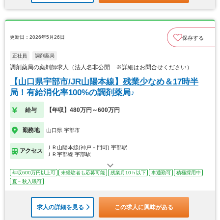
更新日：2026年5月26日
保存する
正社員
調剤薬局
調剤薬局の薬剤師求人（法人名非公開 ※詳細はお問合せください）
【山口県宇部市/JR山陽本線】残業少なめ＆17時半
局！有給消化率100%の調剤薬局♪
給与
【年収】480万円～600万円
勤務地
山口県 宇部市
ＪＲ山陽本線(神戸－門司) 宇部駅
アクセス
ＪＲ宇部線 宇部駅
年収600万円以上可
未経験者も応募可能
残業月10ｈ以下
車通勤可
積極採用中
夏～秋入職可
求人の詳細を見る
この求人に興味がある