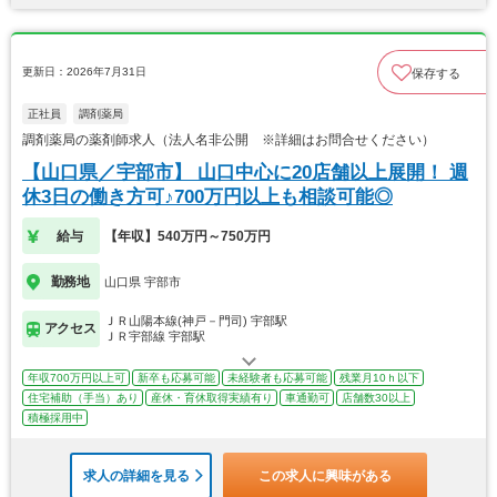
更新日：2026年7月31日
保存する
正社員
調剤薬局
調剤薬局の薬剤師求人（法人名非公開 ※詳細はお問合せください）
【山口県／宇部市】 山口中心に20店舗以上展開！ 週
休3日の働き方可♪700万円以上も相談可能◎
給与
【年収】540万円～750万円
勤務地
山口県 宇部市
ＪＲ山陽本線(神戸－門司) 宇部駅
アクセス
ＪＲ宇部線 宇部駅
年収700万円以上可
新卒も応募可能
未経験者も応募可能
残業月10ｈ以下
住宅補助（手当）あり
産休・育休取得実績有り
車通勤可
店舗数30以上
積極採用中
求人の詳細を見る
この求人に興味がある