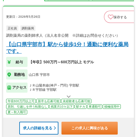
更新日：2026年5月26日
保存する
正社員
調剤薬局
調剤薬局の薬剤師求人（法人名非公開 ※詳細はお問合せください）
【山口県宇部市】駅から徒歩1分！通勤に便利な薬局
です。
給与
【年収】500万円～600万円以上 モデル
勤務地
山口県 宇部市
ＪＲ山陽本線(神戸－門司) 宇部駅
アクセス
ＪＲ宇部線 宇部駅
年収600万円以上可
新卒も応募可能
未経験者も応募可能
原則、引越しを伴う転勤なし
残業月10ｈ以下
駅チカ
車通勤可
積極採用中
夏～秋入職可
求人の詳細を見る
この求人に興味がある