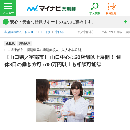
!
安心・安全な転職サポートの提供に努めます。
薬剤師の求人・転職TOP
山口県
宇部市
【山口県／宇部市】 山口中心に20店舗以上展開
正社員
調剤薬局
山口県宇部市・調剤薬局の薬剤師求人（法人名非公開）
【山口県／宇部市】 山口中心に20店舗以上展開！ 週
休3日の働き方可♪700万円以上も相談可能◎