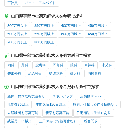
正社員
パート・アルバイト
山口県宇部市の薬剤師求人を年収で探す
300万円以上
350万円以上
400万円以上
450万円以上
500万円以上
550万円以上
600万円以上
650万円以上
700万円以上
800万円以上
山口県宇部市の薬剤師求人を処方科目で探す
内科
外科
皮膚科
耳鼻科
眼科
精神科
小児科
整形外科
総合科目
循環器科
婦人科
泌尿器科
山口県宇部市の薬剤師求人をこだわり条件で探す
産休・育休取得実績有り
スキルアップ
店舗数10～29
店舗数30以上
年間休日120日以上
原則、引越しを伴う転勤なし
未経験者も応募可能
新卒も応募可能
住宅補助（手当）あり
残業月10ｈ以下
土日休み（相談可含む）
総合門前