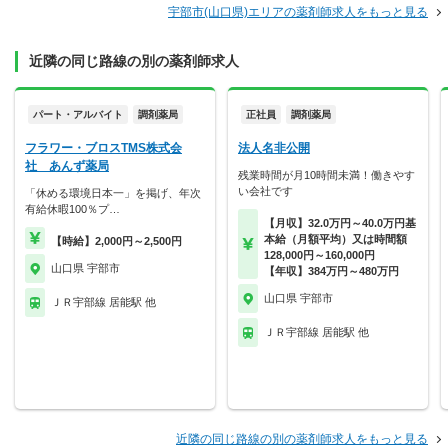
宇部市(山口県)エリアの薬剤師求人をもっと見る
近隣の同じ路線の別の薬剤師求人
パート・アルバイト
調剤薬局
正社員
調剤薬局
フラワー・ブロスTMS株式会
法人名非公開
社 あんず薬局
残業時間が月10時間未満！働きやす
い会社です
「休める環境日本一」を掲げ、年次
有給休暇100％プ…
【月収】32.0万円～40.0万円基
本給（月額平均）又は時間額
【時給】2,000円～2,500円
128,000円～160,000円
山口県 宇部市
【年収】384万円～480万円
山口県 宇部市
ＪＲ宇部線 居能駅 他
ＪＲ宇部線 居能駅 他
近隣の同じ路線の別の薬剤師求人をもっと見る