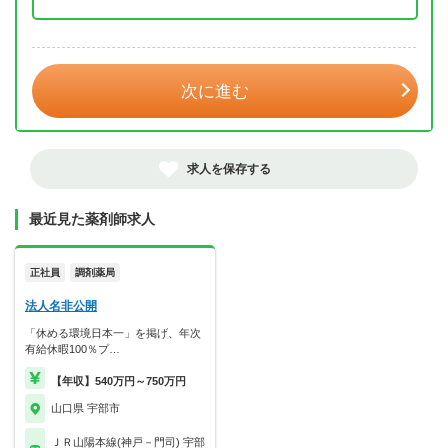
年 3月
次に進む
求人を保存する
最近見た薬剤師求人
正社員
調剤薬局
法人名非公開
「休める環境日本一」を掲げ、年次
有給休暇100％プ…
【年収】540万円～750万円
山口県 宇部市
ＪＲ山陽本線(神戸－門司) 宇部