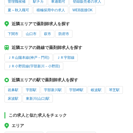
管理職候補
駅チカ
車通勤可
登録販売者の求人
夏～秋入職可
積極採用中の求人
WEB面接OK
近隣エリアで薬剤師求人を探す
下関市
山口市
萩市
防府市
近隣エリアの路線で薬剤師求人を探す
ＪＲ山陽本線(神戸－門司)
ＪＲ宇部線
ＪＲ小野田線(宇部新川－小野田)
近隣エリアの駅で薬剤師求人を探す
岩鼻駅
宇部駅
宇部新川駅
宇部岬駅
岐波駅
琴芝駅
床波駅
東新川(山口)駅
この求人と似た求人をチェック
エリア