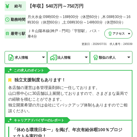
【年収】540万円～750万円
給与
月火水金:09時00分～18時00分（休憩60分）,木:08時30分～16
勤務時間
時30分（休憩60分）,土:08時30分～14時00分（休憩60分）
ＪＲ山陽本線(神戸－門司)「宇部駅」 バス・
最寄り駅
アクセス
車4分
更新日：2026/07/31 求人番号：245039
求人情報
法人情報
類似の求人
この求人のポイント
独立支援制度もあります！
各店舗の運営は各管理薬剤師に一任しております。
山口県中心に30店舗以上展開しておりますので、さまざまな薬局で
の経験を積むことができます。
独立開業希望の方は会社にてバックアップ体制もありますのでご相
談ください。
キャリアアドバイザーのレポート
「休める環境日本一」を掲げ、年次有給休暇100％プロジ
ェクトを実行中！