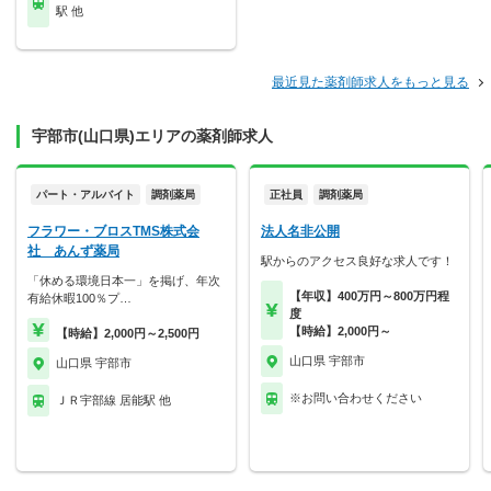
駅 他
最近見た薬剤師求人をもっと見る
宇部市(山口県)エリアの薬剤師求人
パート・アルバイト
調剤薬局
正社員
調剤薬局
フラワー・ブロスTMS株式会
法人名非公開
社 あんず薬局
駅からのアクセス良好な求人です！
「休める環境日本一」を掲げ、年次
【年収】400万円～800万円程
有給休暇100％プ…
度
【時給】2,000円～
【時給】2,000円～2,500円
山口県 宇部市
山口県 宇部市
※お問い合わせください
ＪＲ宇部線 居能駅 他