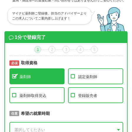
薬局・病院等への直接応募・問い合わせではありませんのでご安心ください。
マイナビ薬剤師ご登録後、担当のアドバイザーより
この求人についてご案内差し上げます！
1分で登録完了
1
2
3
4
5
取得資格
必須
必須
薬剤師
認定薬剤師
薬剤師取得見込
登録販売者
取得予定年
希望の就業時期
必須
任意