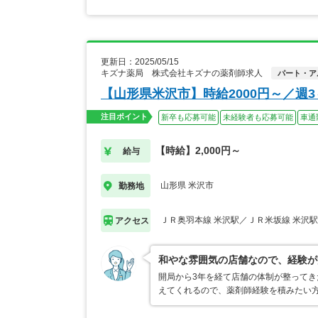
更新日：2025/05/15
キズナ薬局 株式会社キズナの薬剤師求人
パート・ア
【山形県米沢市】時給2000円～／週
注目ポイント
新卒も応募可能
未経験者も応募可能
車通
【時給】2,000円～
給与
山形県 米沢市
勤務地
ＪＲ奥羽本線 米沢駅／ＪＲ米坂線 米沢駅
アクセス
和やな雰囲気の店舗なので、経験が
開局から3年を経て店舗の体制が整って
えてくれるので、薬剤師経験を積みたい