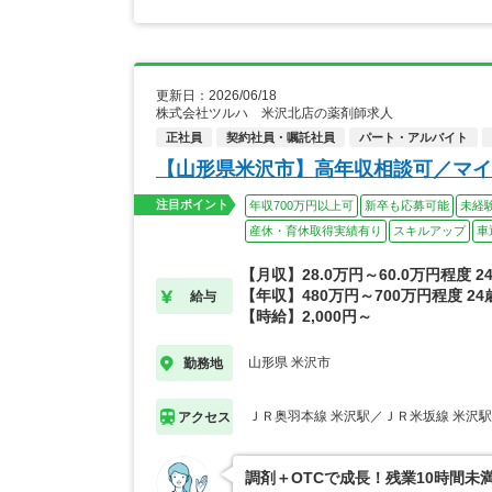
更新日：2026/06/18
株式会社ツルハ 米沢北店の薬剤師求人
正社員
契約社員・嘱託社員
パート・アルバイト
【山形県米沢市】高年収相談可／マイ
注目ポイント
年収700万円以上可
新卒も応募可能
未経
産休・育休取得実績有り
スキルアップ
車
【月収】28.0万円～60.0万円程度 
【年収】480万円～700万円程度 2
給与
【時給】2,000円～
山形県 米沢市
勤務地
ＪＲ奥羽本線 米沢駅／ＪＲ米坂線 米沢駅
アクセス
調剤＋OTCで成長！残業10時間未