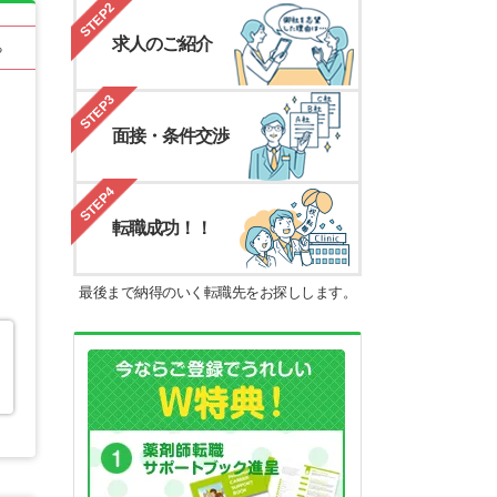
STEP2
求人のご紹介
る
STEP3
面接・条件交渉
STEP4
転職成功！！
最後まで納得のいく転職先をお探しします。