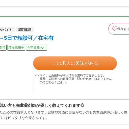
保存す
ルバイト
調剤薬局
3～5日で相談可／在宅有
勤可
積極採用中
在宅業務あり
この求人に興味がある
マイナビ薬剤師が求人情報を無料でご提供します。
薬局・病院等への直接応募・問い合わせではありません
のでご安心ください。
浅い方も先輩薬剤師が優しく教えてくれます◎
きたための増員求人となります。経験や知識に自信がない方も先輩薬剤師が優しく教
方にはピッタリな企業さんです。