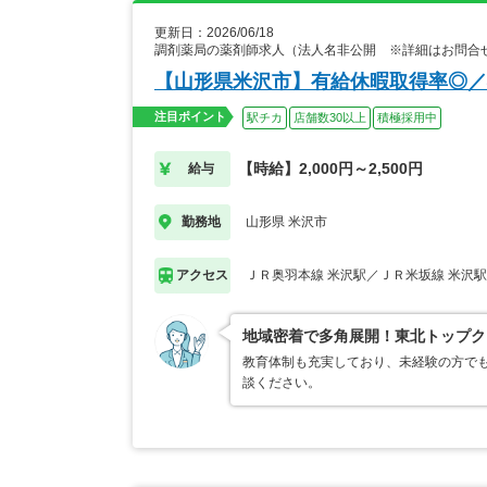
更新日：2026/06/18
調剤薬局の薬剤師求人（法人名非公開 ※詳細はお問合
【山形県米沢市】有給休暇取得率◎／
注目ポイント
駅チカ
店舗数30以上
積極採用中
【時給】2,000円～2,500円
給与
山形県 米沢市
勤務地
ＪＲ奥羽本線 米沢駅／ＪＲ米坂線 米沢駅
アクセス
地域密着で多角展開！東北トップク
教育体制も充実しており、未経験の方でも
談ください。