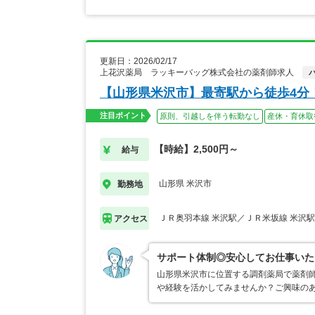
更新日：2026/02/17
上花沢薬局 ラッキーバッグ株式会社の薬剤師求人
【山形県米沢市】最寄駅から徒歩4分
注目ポイント
原則、引越しを伴う転勤なし
産休・育休取
【時給】2,500円～
給与
山形県 米沢市
勤務地
ＪＲ奥羽本線 米沢駅／ＪＲ米坂線 米沢駅
アクセス
サポート体制◎安心してお仕事いた
山形県米沢市に位置する調剤薬局で薬剤師
や経験を活かしてみませんか？ご興味の