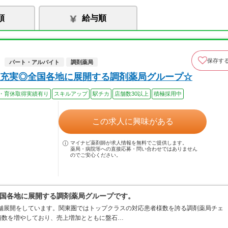
順
給与順
保存す
パート・アルバイト
調剤薬局
充実◎全国各地に展開する調剤薬局グループ☆
・育休取得実績有り
スキルアップ
駅チカ
店舗数30以上
積極採用中
この求人に興味がある
マイナビ薬剤師が求人情報を無料でご提供します。
薬局・病院等への直接応募・問い合わせではありません
のでご安心ください。
国各地に展開する調剤薬局グループです。
店舗展開をしています。関東圏ではトップクラスの対応患者様数を誇る調剤薬局チェ
店舗数を増やしており、売上増加とともに盤石…