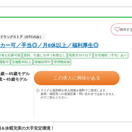
保存す
ドラッグストア（OTCのみ）
カー可／手当◎／月8休以上／福利厚生◎
験者も応募可能
原則、引越しを伴う転勤なし
残業月10ｈ以下
住宅補助（手当）あり
通勤可
店舗数30以上
積極採用中
管理職候補
24歳～45歳モデル
この求人に興味がある
4歳～45歳モデル
マイナビ薬剤師が求人情報を無料でご提供します。
薬局・病院等への直接応募・問い合わせではありません
のでご安心ください。
満＆休暇充実の大手安定環境！