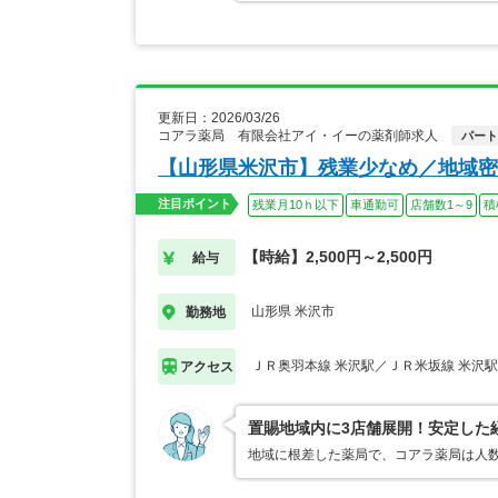
更新日：2026/03/26
コアラ薬局 有限会社アイ・イーの薬剤師求人
パート
【山形県米沢市】残業少なめ／地域密
注目ポイント
残業月10ｈ以下
車通勤可
店舗数1～9
積
【時給】2,500円～2,500円
給与
山形県 米沢市
勤務地
ＪＲ奥羽本線 米沢駅／ＪＲ米坂線 米沢駅
アクセス
置賜地域内に3店舗展開！安定した
地域に根差した薬局で、コアラ薬局は人