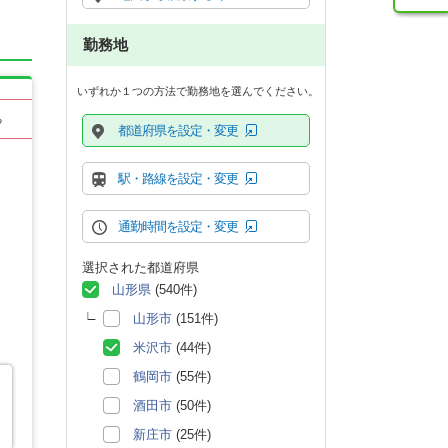
勤務地
いずれか１つの方法で勤務地を選んでください。
る
都道府県を設定・変更
駅・路線を設定・変更
通勤時間を設定・変更
選択された都道府県
山形県
(540件)
山形市
(151件)
米沢市
(44件)
鶴岡市
(55件)
酒田市
(50件)
新庄市
(25件)