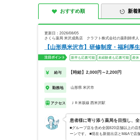
おすすめ順
新着
更新日：2026/08/05
さくら薬局 米沢成島店 クラフト株式会社の薬剤師求人
【山形県米沢市】研修制度・福利厚生
注目ポイント
新卒も応募可能
未経験者も応募可能
産休
【時給】2,000円～2,200円
給与
山形県 米沢市
勤務地
ＪＲ米坂線 西米沢駅
アクセス
患者様に寄り添う薬局を目指し、全
■グループ店を含め全国820店舗以上の
ーンです。 ■現在も新規出店とM&Aで