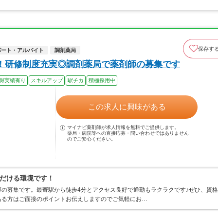
保存す
パート・アルバイト
調剤薬局
！研修制度充実◎調剤薬局で薬剤師の募集です
得実績有り
スキルアップ
駅チカ
積極採用中
この求人に興味がある
マイナビ薬剤師が求人情報を無料でご提供します。
薬局・病院等への直接応募・問い合わせではありません
のでご安心ください。
だける環境です！
の募集です。最寄駅から徒歩4分とアクセス良好で通勤もラクラクです♪ぜひ、資格
ある方はご面接のポイントお伝えしますのでご気軽にお…