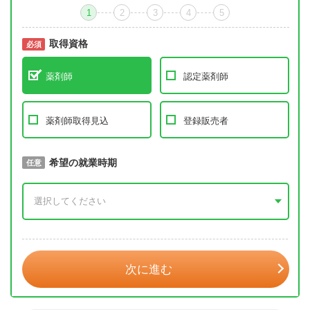
1
2
3
4
5
取得資格
必須
必須
薬剤師
認定薬剤師
薬剤師取得見込
登録販売者
取得予定年
希望の就業時期
必須
任意
年 3月
次に進む