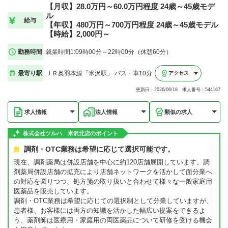
【月収】28.0万円～60.0万円程度 24歳～45歳モデ
ル
給与
【年収】480万円～700万円程度 24歳～45歳モデル
【時給】2,000円～
勤務時間
就業時間1:09時00分～22時00分（休憩60分）
最寄り駅
ＪＲ奥羽本線「米沢駅」 バス・車10分
アクセス
更新日：2026/06/18 求人番号：544167
求人情報
法人情報
類似の求人
株式会社ツルハ 米沢北店のポイント
調剤・OTC業務は希望に応じて選択可能です。
現在、調剤薬局は併設店舗を中心に約120店舗展開しています。調
剤薬局併設店舗の拡充により店舗ネットワークを活かして面分業へ
の対応を図りつつ、処方箋の取り扱いと合わせて様々な一般家庭用
医薬品を販売しています。
調剤・OTC業務は希望に応じての選択制として分業していますが、
患者様、お客様には両方の知識を活かした幅広い提案をできるよ
う、薬剤師は医療用・家庭用の両医薬品について研修を受ける機会