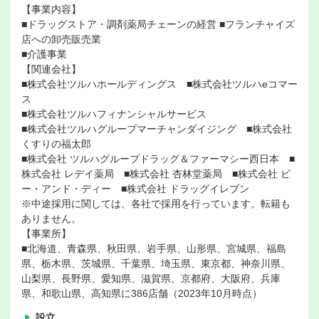
【事業内容】
■ドラッグストア・調剤薬局チェーンの経営 ■フランチャイズ
店への卸売販売業
■介護事業
【関連会社】
■株式会社ツルハホールディングス ■株式会社ツルハeコマー
ス
■株式会社ツルハフィナンシャルサービス
■株式会社ツルハグループマーチャンダイジング ■株式会社
くすりの福太郎
■株式会社 ツルハグループドラッグ＆ファーマシー西日本 ■
株式会社 レデイ薬局 ■株式会社 杏林堂薬局 ■株式会社 ピ
ー・アンド・ディー ■株式会社 ドラッグイレブン
※中途採用に関しては、各社で採用を行っています。転籍も
ありません。
【事業所】
■北海道、青森県、秋田県、岩手県、山形県、宮城県、福島
県、栃木県、茨城県、千葉県、埼玉県、東京都、神奈川県、
山梨県、長野県、愛知県、滋賀県、京都府、大阪府、兵庫
県、和歌山県、高知県に386店舗（2023年10月時点）
設立