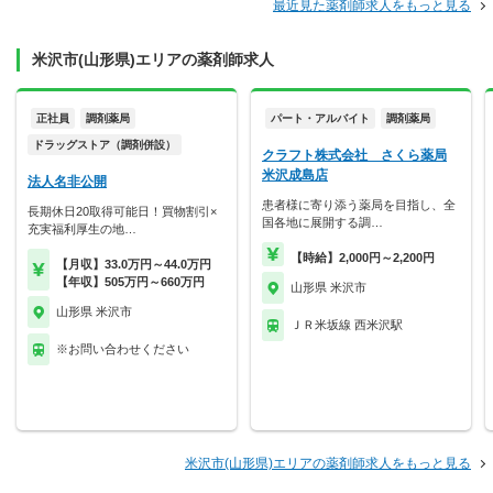
最近見た薬剤師求人をもっと見る
米沢市(山形県)エリアの薬剤師求人
正社員
調剤薬局
パート・アルバイト
調剤薬局
ドラッグストア（調剤併設）
クラフト株式会社 さくら薬局
米沢成島店
法人名非公開
患者様に寄り添う薬局を目指し、全
長期休日20取得可能日！買物割引×
国各地に展開する調…
充実福利厚生の地…
【時給】2,000円～2,200円
【月収】33.0万円～44.0万円
【年収】505万円～660万円
山形県 米沢市
山形県 米沢市
ＪＲ米坂線 西米沢駅
※お問い合わせください
米沢市(山形県)エリアの薬剤師求人をもっと見る