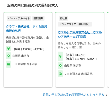
近隣の同じ路線の別の薬剤師求人
パート・アルバイト
調剤薬局
正社員
ドラッグストア（調剤併設）
クラフト株式会社 さくら薬局
米沢成島店
ウエルシア薬局株式会社 ウエル
シア米沢中央1丁目店
患者様に寄り添う薬局を目指し、全
国各地に展開する調…
暮らしを支える仕事だから、自分の
暮らしも大切に。業…
【時給】2,000円～2,200円
【月収】33.5万円
山形県 米沢市
【年収】515万円～650万円
ＪＲ米坂線 西米沢駅
山形県 米沢市
ＪＲ奥羽本線 米沢駅 他
近隣の同じ路線の別の薬剤師求人をもっと見る