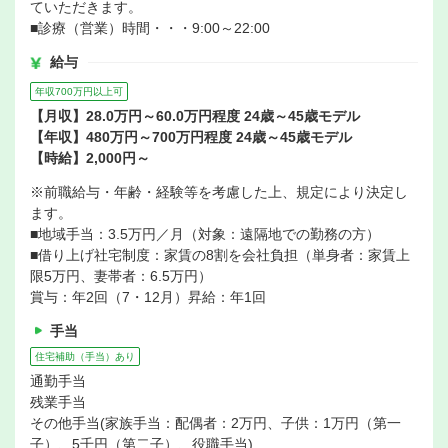
ていただきます。
■診療（営業）時間・・・9:00～22:00
給与
年収700万円以上可
【月収】28.0万円～60.0万円程度 24歳～45歳モデル
【年収】480万円～700万円程度 24歳～45歳モデル
【時給】2,000円～
※前職給与・年齢・経験等を考慮した上、規定により決定し
ます。
■地域手当：3.5万円／月（対象：遠隔地での勤務の方）
■借り上げ社宅制度：家賃の8割を会社負担（単身者：家賃上
限5万円、妻帯者：6.5万円）
賞与：年2回（7・12月）昇給：年1回
手当
住宅補助（手当）あり
通勤手当
残業手当
その他手当(家族手当：配偶者：2万円、子供：1万円（第一
子）、5千円（第二子）、役職手当)