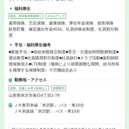
福利厚生
産休・育休取得実績有り
スキルアップ
雇用保険、労災保険、健康保険、厚生年金保険、損害保険
財形貯蓄、確定拠出年金401k、社員持株会制度、社員割引制
度
手当・福利厚生備考
■家族手当：■有給休暇積立制度■育児・介護短時間勤務制度■
通信教育■社員購買割引制度■社員旅行■クラブ活動■薬剤師賠
償保険加入■LTD制度（傷病により就業困難な期間、給与所得
を補償する保険制度）※労働組合あり
勤務地・アクセス
原則、引越しを伴う転勤なし
車通勤可
山形県米沢市春日4丁目2-79
ＪＲ奥羽本線「米沢駅」 バス・車10分
ＪＲ米坂線「米沢駅」 バス・車10分