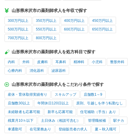
山形県米沢市の薬剤師求人を年収で探す
300万円以上
350万円以上
400万円以上
450万円以上
500万円以上
550万円以上
600万円以上
650万円以上
700万円以上
800万円以上
山形県米沢市の薬剤師求人を処方科目で探す
内科
外科
皮膚科
耳鼻科
精神科
小児科
整形外科
心療内科
消化器科
泌尿器科
山形県米沢市の薬剤師求人をこだわり条件で探す
産休・育休取得実績有り
スキルアップ
店舗数1～9
店舗数30以上
年間休日120日以上
原則、引越しを伴う転勤なし
未経験者も応募可能
新卒も応募可能
住宅補助（手当）あり
残業月10ｈ以下
土日休み（相談可含む）
管理職候補
駅チカ
車通勤可
在宅業務あり
登録販売者の求人
夏～秋入職可