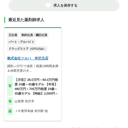
求人を保存する
最近見た薬剤師求人
正社員
契約社員・嘱託社員
パート・アルバイト
ドラッグストア（OTCのみ）
株式会社ツルハ 米沢北店
調剤＋OTCで成長！残業10時間未満
＆休暇充実の大…
【月収】28.0万円～60.0万円程
度 24歳～45歳モデル 【年収】
480万円～700万円程度 24歳～
45歳モデル 【時給】2,000円～
山形県 米沢市
ＪＲ奥羽本線 米沢駅 他