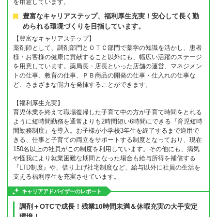
を用意しています。
豊富なキャリアステップ、福利厚生充実！安心して長く勤
められる環境づくりを目指しています。
【豊富なキャリアステップ】
薬剤師として、調剤部門とＯＴＣ部門で薬学の知識を活かし、患者
様・お客様の健康に貢献すること以外にも、幅広い活躍のステージ
を用意しています。薬局長・店長といった店舗の運営、マネジメン
トの仕事、教育の仕事、ＰＢ商品の開発の仕事・仕入れの仕事な
ど、さまざまな能力を発揮することができます。
【福利厚生充実】
育児休業を終えて職場復帰した子育て中の方が子育て時間をとれる
ように短時間勤務を通常よりも2時間短い6時間にできる『育児短時
間勤務制度』を導入。お子様が小学校3年生を終了するまで適用で
きる、仕事と子育ての両立をサポートする制度となっており、現在
150名以上の社員がこの制度を利用しています。その他にも、病気
や怪我により就業困難な期間となった場合も給与所得を補償する
『LTD制度』や、借り上げ社宅制度など、給与以外に社員の生活を
支える福利厚生を充実させています。
キャリアアドバイザーのレポート
調剤＋OTCで成長！残業10時間未満＆休暇充実の大手安定
環境！