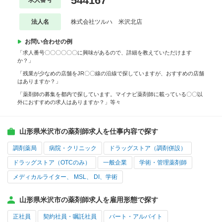
544167
求人番号
法人名
株式会社ツルハ 米沢北店
お問い合わせの例
「求人番号〇〇〇〇〇〇に興味があるので、詳細を教えていただけます
か？」
「残業が少なめの店舗をJR〇〇線の沿線で探していますが、おすすめの店舗
はありますか？」
「薬剤師の募集を都内で探しています。マイナビ薬剤師に載っている〇〇以
外におすすめの求人はありますか？」等々
山形県米沢市の薬剤師求人を仕事内容で探す
調剤薬局
病院・クリニック
ドラッグストア（調剤併設）
ドラッグストア（OTCのみ）
一般企業
学術・管理薬剤師
メディカルライター、 MSL、 DI、学術
山形県米沢市の薬剤師求人を雇用形態で探す
正社員
契約社員・嘱託社員
パート・アルバイト