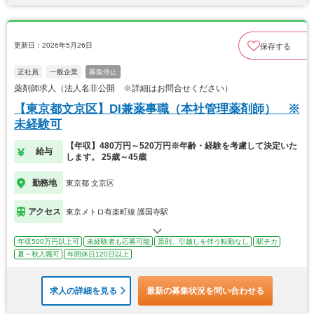
更新日：2026年5月26日
保存する
正社員
一般企業
募集停止
薬剤師求人（法人名非公開 ※詳細はお問合せください）
【東京都文京区】DI兼薬事職（本社管理薬剤師） ※
未経験可
【年収】480万円～520万円※年齢・経験を考慮して決定いた
給与
します。 25歳～45歳
勤務地
東京都 文京区
アクセス
東京メトロ有楽町線 護国寺駅
年収500万円以上可
未経験者も応募可能
原則、引越しを伴う転勤なし
駅チカ
夏～秋入職可
年間休日120日以上
求人の詳細を見る
最新の募集状況を問い合わせる