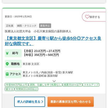
更新日：2025年1月28日
保存する
正社員
病院・クリニック
募集停止
医療法人社団大坪会 小石川東京病院の薬剤師求人
【東京都文京区】最寄り駅から徒歩5分◎アクセス良
好な病院です。
【月収】23.0万円～27.0万円
給与
【年収】350万円～500万円
勤務地
東京都 文京区
東京メトロ丸ノ内線(池袋－荻窪) 新大塚駅
アクセス
東京メトロ有楽町線 護国寺駅
年収500万円以上可
原則、引越しを伴う転勤なし
残業月10ｈ以下
スキルアップ
駅チカ
年間休日120日以上
求人の詳細を見る
最新の募集状況を問い合わせる