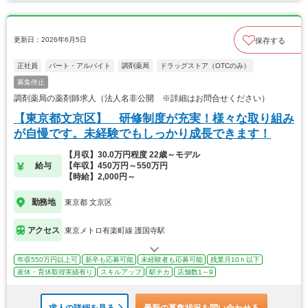
更新日：2026年6月5日
保存する
正社員
パート・アルバイト
調剤薬局
ドラッグストア（OTCのみ）
募集停止
調剤薬局の薬剤師求人（法人名非公開 ※詳細はお問合せください）
【東京都文京区】 研修制度が充実！様々な取り組み
が自慢です。未経験でもしっかり成長できます！
【月収】30.0万円程度 22歳～モデル
給与
【年収】450万円～550万円
【時給】2,000円～
勤務地
東京都 文京区
アクセス
東京メトロ有楽町線 護国寺駅
年収550万円以上可
新卒も応募可能
未経験者も応募可能
残業月10ｈ以下
産休・育休取得実績有り
スキルアップ
駅チカ
店舗数1～9