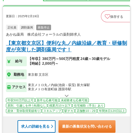
更新日：2025年2月19日
保存する
正社員
調剤薬局
募集停止
あかね薬局 株式会社フォーラルの薬剤師求人
【東京都文京区】便利な丸ノ内線沿線／教育・研修制
度が充実した調剤薬局です！
【年収】380万円～500万円程度 24歳～30歳モデル
給与
【時給】2,000円～
勤務地
東京都 文京区
東京メトロ丸ノ内線(池袋－荻窪) 新大塚駅
アクセス
東京メトロ有楽町線 護国寺駅
年収500万円以上可
新卒も応募可能
未経験者も応募可能
原則、引越しを伴う転勤なし
残業月10ｈ以下
住宅補助（手当）あり
産休・育休取得実績有り
スキルアップ
駅チカ
店舗数10～29
年間休日120日以上
求人の詳細を見る
最新の募集状況を問い合わせる