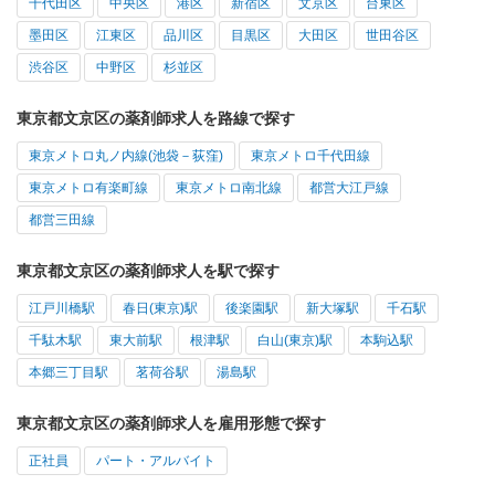
千代田区
中央区
港区
新宿区
文京区
台東区
墨田区
江東区
品川区
目黒区
大田区
世田谷区
渋谷区
中野区
杉並区
東京都文京区の薬剤師求人を路線で探す
東京メトロ丸ノ内線(池袋－荻窪)
東京メトロ千代田線
東京メトロ有楽町線
東京メトロ南北線
都営大江戸線
都営三田線
東京都文京区の薬剤師求人を駅で探す
江戸川橋駅
春日(東京)駅
後楽園駅
新大塚駅
千石駅
千駄木駅
東大前駅
根津駅
白山(東京)駅
本駒込駅
本郷三丁目駅
茗荷谷駅
湯島駅
東京都文京区の薬剤師求人を雇用形態で探す
正社員
パート・アルバイト