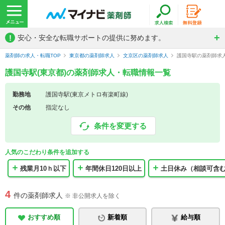
!
安心・安全な転職サポートの提供に努めます。
薬剤師の求人・転職TOP
東京都の薬剤師求人
文京区の薬剤師求人
護国寺駅の薬剤師求
護国寺駅(東京都)の薬剤師求人・転職情報一覧
勤務地
護国寺駅(東京メトロ有楽町線)
その他
指定なし
条件を変更する
人気のこだわり条件を追加する
残業月10ｈ以下
年間休日120日以上
土日休み（相談可含
4
件の薬剤師求人
※ 非公開求人を除く
おすすめ順
新着順
給与順