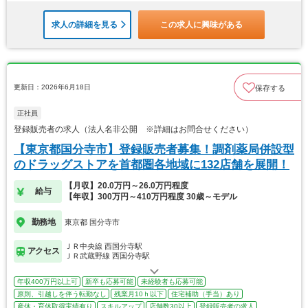
求人の詳細を見る
この求人に興味がある
更新日：2026年6月18日
保存する
正社員
登録販売者の求人（法人名非公開 ※詳細はお問合せください）
【東京都国分寺市】登録販売者募集！調剤薬局併設型
のドラッグストアを首都圏各地域に132店舗を展開！
【月収】20.0万円～26.0万円程度
給与
【年収】300万円～410万円程度 30歳～モデル
勤務地
東京都 国分寺市
ＪＲ中央線 西国分寺駅
アクセス
ＪＲ武蔵野線 西国分寺駅
年収400万円以上可
新卒も応募可能
未経験者も応募可能
原則、引越しを伴う転勤なし
残業月10ｈ以下
住宅補助（手当）あり
産休・育休取得実績有り
スキルアップ
店舗数30以上
登録販売者の求人