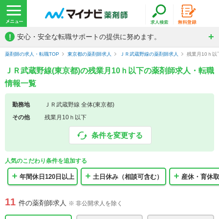
!
安心・安全な転職サポートの提供に努めます。
薬剤師の求人・転職TOP
東京都の薬剤師求人
ＪＲ武蔵野線の薬剤師求人
残業月10ｈ
ＪＲ武蔵野線(東京都)の残業月10ｈ以下の薬剤師求人・転職
情報一覧
勤務地
ＪＲ武蔵野線 全体(東京都)
その他
残業月10ｈ以下
条件を変更する
人気のこだわり条件を追加する
年間休日120日以上
土日休み（相談可含む）
産休・育休
11
件の薬剤師求人
※ 非公開求人を除く