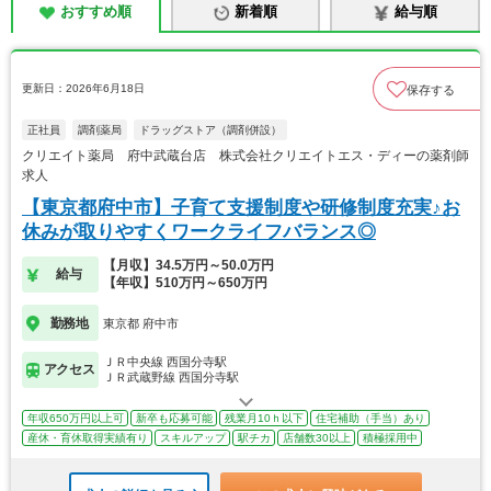
おすすめ順
新着順
給与順
更新日：2026年6月18日
保存する
正社員
調剤薬局
ドラッグストア（調剤併設）
クリエイト薬局 府中武蔵台店 株式会社クリエイトエス・ディーの薬剤師
求人
【東京都府中市】子育て支援制度や研修制度充実♪お
休みが取りやすくワークライフバランス◎
【月収】34.5万円～50.0万円
給与
【年収】510万円～650万円
勤務地
東京都 府中市
ＪＲ中央線 西国分寺駅
アクセス
ＪＲ武蔵野線 西国分寺駅
年収650万円以上可
新卒も応募可能
残業月10ｈ以下
住宅補助（手当）あり
産休・育休取得実績有り
スキルアップ
駅チカ
店舗数30以上
積極採用中