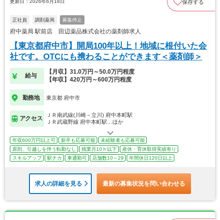
更新日：2026年6月18日
保存する
正社員
調剤薬局
募集停止
府中薬局 駅前店 田辺薬品株式会社の薬剤師求人
【東京都府中市】開局100年以上！地域に根付いた会
社です。OTCにも携わることができます＜薬剤師＞
【月収】31.0万円～50.0万円程度
給与
【年収】420万円～600万円程度
勤務地
東京都 府中市
ＪＲ南武線(川崎－立川) 府中本町駅
アクセス
ＪＲ武蔵野線 府中本町駅…ほか
年収600万円以上可
新卒も応募可能
未経験者も応募可能
原則、引越しを伴う転勤なし
残業月10ｈ以下
産休・育休取得実績有り
スキルアップ
駅チカ
車通勤可
店舗数10～29
年間休日120日以上
求人の詳細を見る
最新の募集状況を問い合わせる