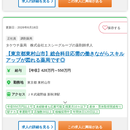
求人の詳細を見る
この求人に興味がある
更新日：2026年6月18日
保存する
正社員
調剤薬局
タケウチ薬局 株式会社エスシーグループの薬剤師求人
【東京都東村山市】総合科目応需の働きながらスキル
アップが図れる薬局です◎
給与
【年収】420万円～550万円
勤務地
東京都 東村山市
アクセス
ＪＲ武蔵野線 新秋津駅
年収550万円以上可
未経験者も応募可能
残業月10ｈ以下
産休・育休取得実績有り
駅チカ
車通勤可
店舗数30以上
積極採用中
年間休日120日以上
求人の詳細を見る
この求人に興味がある