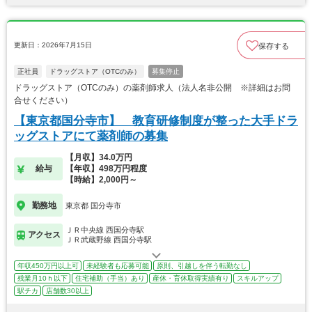
更新日：2026年7月15日
保存する
正社員
ドラッグストア（OTCのみ）
募集停止
ドラッグストア（OTCのみ）の薬剤師求人（法人名非公開 ※詳細はお問
合せください）
【東京都国分寺市】 教育研修制度が整った大手ドラ
ッグストアにて薬剤師の募集
【月収】34.0万円
給与
【年収】498万円程度
【時給】2,000円～
勤務地
東京都 国分寺市
ＪＲ中央線 西国分寺駅
アクセス
ＪＲ武蔵野線 西国分寺駅
年収450万円以上可
未経験者も応募可能
原則、引越しを伴う転勤なし
残業月10ｈ以下
住宅補助（手当）あり
産休・育休取得実績有り
スキルアップ
駅チカ
店舗数30以上