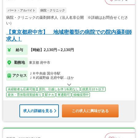
パート・アルバイト
病院・クリニック
病院・クリニックの薬剤師求人（法人名非公開 ※詳細はお問合せくださ
い）
【東京都府中市】 地域密着型の病院での院内薬剤師
求人！
給与
【時給】2,130円～2,130円
勤務地
東京都 府中市
ＪＲ中央線 国分寺駅
アクセス
ＪＲ武蔵野線 北府中駅…ほか
未経験者も応募可能
原則、引越しを伴う転勤なし
残業月10ｈ以下
産休・育休取得実績有り
駅チカ
車通勤可
積極採用中
求人の詳細を見る
この求人に興味がある