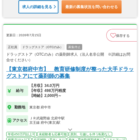
求人の詳細を見る
最新の募集状況を問い合わせる
更新日：2026年7月15日
保存する
正社員
ドラッグストア（OTCのみ）
募集停止
ドラッグストア（OTCのみ）の薬剤師求人（法人名非公開 ※詳細はお問
合せください）
【東京都府中市】 教育研修制度が整った大手ドラッ
グストアにて薬剤師の募集
【月収】34.0万円
給与
【年収】498万円程度
【時給】2,000円～
勤務地
東京都 府中市
ＪＲ武蔵野線 北府中駅
アクセス
京王線 府中(東京)駅
年収450万円以上可
未経験者も応募可能
原則、引越しを伴う転勤なし
残業月10ｈ以下
住宅補助（手当）あり
産休・育休取得実績有り
スキルアップ