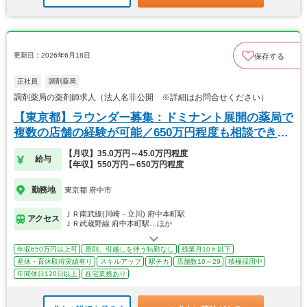
更新日：2026年6月18日
保存する
正社員
調剤薬局
調剤薬局の薬剤師求人（法人名非公開 ※詳細はお問合せください）
【東京都】ラウンダー募集：ドミナント展開の薬局で
複数の店舗の経験が可能／650万円程度も相談できま
す
【月収】35.0万円～45.0万円程度
給与
【年収】550万円～650万円程度
勤務地
東京都 府中市
ＪＲ南武線(川崎－立川) 府中本町駅
アクセス
ＪＲ武蔵野線 府中本町駅…ほか
年収650万円以上可
原則、引越しを伴う転勤なし
残業月10ｈ以下
産休・育休取得実績有り
スキルアップ
駅チカ
店舗数10～29
積極採用中
年間休日120日以上
在宅業務あり