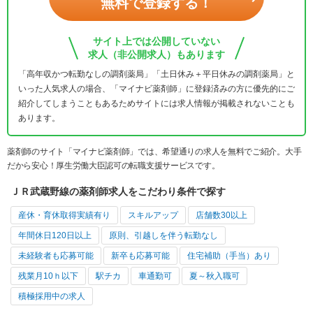
無料で登録する！
サイト上では公開していない
求人（非公開求人）もあります
「高年収かつ転勤なしの調剤薬局」「土日休み＋平日休みの調剤薬局」と
いった人気求人の場合、「マイナビ薬剤師」に登録済みの方に優先的にご
紹介してしまうこともあるためサイトには求人情報が掲載されないことも
あります。
薬剤師のサイト「マイナビ薬剤師」では、希望通りの求人を無料でご紹介。大手
だから安心！厚生労働大臣認可の転職支援サービスです。
ＪＲ武蔵野線の薬剤師求人をこだわり条件で探す
産休・育休取得実績有り
スキルアップ
店舗数30以上
年間休日120日以上
原則、引越しを伴う転勤なし
未経験者も応募可能
新卒も応募可能
住宅補助（手当）あり
残業月10ｈ以下
駅チカ
車通勤可
夏～秋入職可
積極採用中の求人