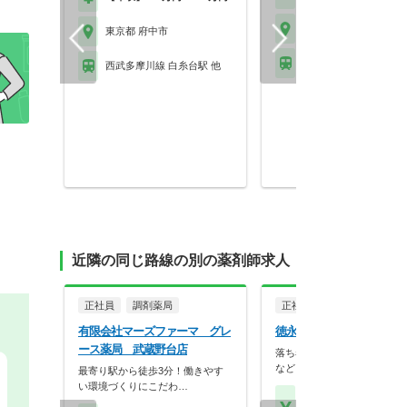
東京都 府中市
東京都 府中市
京王線 中河原駅
西武多摩川線 白糸台駅 他
近隣の同じ路線の別の薬剤師求人
正社員
調剤薬局
正社員
調剤薬局
有限会社マーズファーマ グレ
徳永薬局株式会社 チロル
ース薬局 武蔵野台店
落ち着いた内装やバリアフリ
など、患者様が相談し…
最寄り駅から徒歩3分！働きやす
い環境づくりにこだわ…
【月収】41.0万円