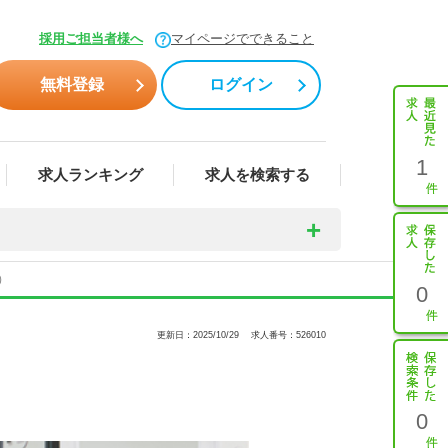
採用ご担当者様へ
マイページでできること
無料登録
ログイン
1
求人ランキング
求人を検索する
）
0
更新日：2025/10/29
求人番号：526010
0