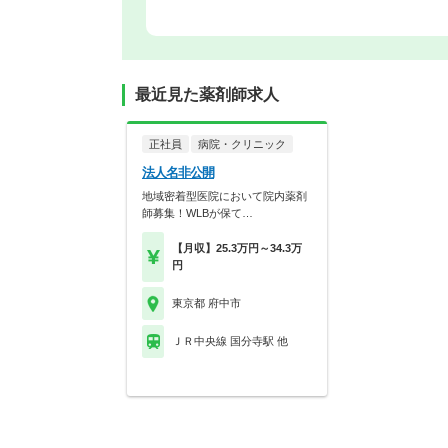
最近見た薬剤師求人
正社員
病院・クリニック
法人名非公開
地域密着型医院において院内薬剤
師募集！WLBが保て…
【月収】25.3万円～34.3万
円
東京都 府中市
ＪＲ中央線 国分寺駅 他