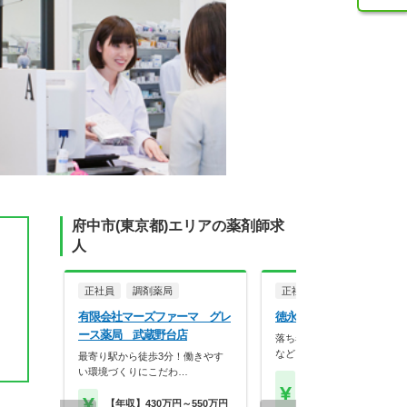
府中市(東京都)エリアの薬剤師求
人
正社員
調剤薬局
正社員
調剤薬局
有限会社マーズファーマ グレ
徳永薬局株式会社 チロル
ース薬局 武蔵野台店
落ち着いた内装やバリアフリ
など、患者様が相談し…
最寄り駅から徒歩3分！働きやす
い環境づくりにこだわ…
【月収】41.0万円
【年収】450万円
【年収】430万円～550万円