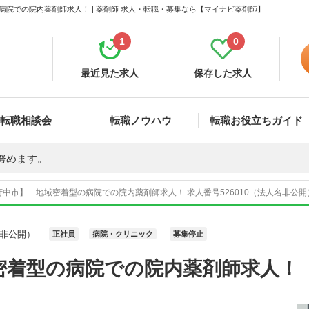
院での院内薬剤師求人！ | 薬剤師 求人・転職・募集なら【マイナビ薬剤師】
1
0
最近見た求人
保存した求人
転職相談会
転職ノウハウ
転職お役立ちガイド
努めます。
中市】 地域密着型の病院での院内薬剤師求人！ 求人番号526010（法人名非公開
非公開）
正社員
病院・クリニック
募集停止
密着型の病院での院内薬剤師求人！