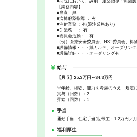
■病院において、調剤・服薬指導・無菌
【業務内容】
■当直：無
■病棟服薬指導 ： 有
■注射業務 ：有(混注業務あり)
■DI業務 ： 有
■委員会活動： 有
（例）医療安全委員会、NST委員会、褥
■設備情報・・・紙カルテ、オーダリング
■設備詳細・・・オーダリング有
給与
【月収】25.3万円～34.3万円
※年齢、経験、能力を考慮のうえ、規定
賞与（回数）：2
昇給（回数）：1
手当
通勤手当 住宅手当(世帯主：1.2万円／
福利厚生