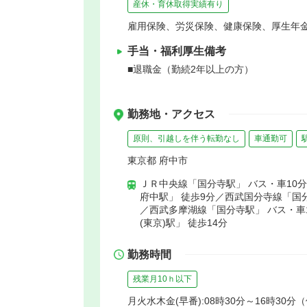
産休・育休取得実績有り
雇用保険、労災保険、健康保険、厚生年
手当・福利厚生備考
■退職金（勤続2年以上の方）
勤務地・アクセス
原則、引越しを伴う転勤なし
車通勤可
東京都 府中市
ＪＲ中央線「国分寺駅」 バス・車10
府中駅」 徒歩9分／西武国分寺線「国分
／西武多摩湖線「国分寺駅」 バス・車
(東京)駅」 徒歩14分
勤務時間
残業月10ｈ以下
月火水木金(早番):08時30分～16時30分（