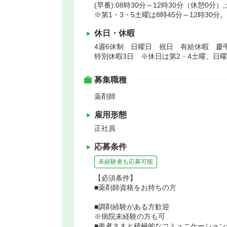
(早番):08時30分～12時30分（休憩0分）
※第1・3・5土曜は8時45分～12時30
休日・休暇
4週6休制 日曜日 祝日 有給休暇 慶
特別休暇3日 ※休日は第2・4土曜、日
募集職種
薬剤師
雇用形態
正社員
応募条件
未経験者も応募可能
【必須条件】
■薬剤師資格をお持ちの方
■調剤経験がある方歓迎
※病院未経験の方も可
■患者さまと積極的なコミュニケーション