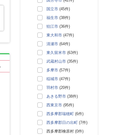
国分寺市
(42件)
国立市
(45件)
福生市
(38件)
狛江市
(36件)
東大和市
(47件)
清瀬市
(64件)
東久留米市
(63件)
武蔵村山市
(35件)
る
多摩市
(57件)
稲城市
(47件)
羽村市
(20件)
あきる野市
(38件)
西東京市
(95件)
西多摩郡瑞穂町
(6件)
西多摩郡日の出町
(7件)
西多摩郡檜原村 (0件)