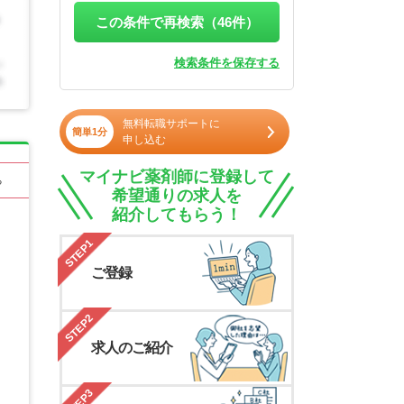
この条件で再検索（
46
件）
検索条件を保存する
無料転職サポートに
簡単1分
申し込む
マイナビ薬剤師に登録して
る
希望通りの求人を
紹介してもらう！
STEP1
ご登録
STEP2
求人のご紹介
STEP3