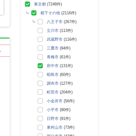
東京都
(7248件)
都下その他
(2116件)
八王子市
(267件)
立川市
(113件)
武蔵野市
(116件)
三鷹市
(94件)
る
青梅市
(61件)
府中市
(131件)
昭島市
(60件)
調布市
(127件)
町田市
(204件)
小金井市
(56件)
小平市
(80件)
日野市
(91件)
東村山市
(73件)