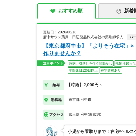
おすすめ順
新着
更新日：2026/06/18
府中サウス薬局 田辺薬品株式会社の薬剤師求人
パ
【東京都府中市】「よりそう在宅」×
作りませんか？
注目ポイント
原則、引越しを伴う転勤なし
残業月10ｈ
年間休日120日以上
在宅業務あり
【時給】2,000円～
給与
東京都 府中市
勤務地
京王線 府中(東京)駅
アクセス
小児から看取りまで！在宅×ヘルス