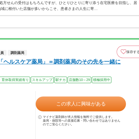
は処方せんの受付はもちろんですが、ひとりひとりに寄り添う在宅医療を目指し、居
地域に根付いた店舗が多いからこそ、患者さまの人生に寄…
保存す
社員
調剤薬局
「ヘルスケア薬局」＝調剤薬局のその先を一緒に
・育休取得実績有り
スキルアップ
駅チカ
店舗数10～29
積極採用中
この求人に興味がある
マイナビ薬剤師が求人情報を無料でご提供します。
薬局・病院等への直接応募・問い合わせではありません
のでご安心ください。