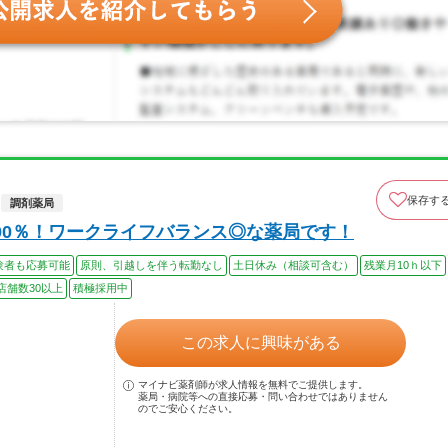
保存す
調剤薬局
00％！ワークライフバランス◎な薬局です！
験者も応募可能
原則、引越しを伴う転勤なし
土日休み（相談可含む）
残業月10ｈ以下
店舗数30以上
積極採用中
この求人に興味がある
マイナビ薬剤師が求人情報を無料でご提供します。
薬局・病院等への直接応募・問い合わせではありません
のでご安心ください。