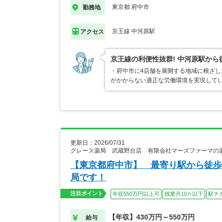
東京都 府中市
勤務地
京王線 中河原駅
アクセス
京王線の利便性抜群! 中河原駅から
・府中市に4店舗を展開する地域に根ざし
がかからない適正な労働環境を実現して
更新日：2026/07/31
グレース薬局 武蔵野台店 有限会社マーズファーマの
【東京都府中市】 最寄り駅から徒歩
局です！
注目ポイント
年収550万円以上可
残業月10ｈ以下
駅チ
【年収】430万円～550万円
給与