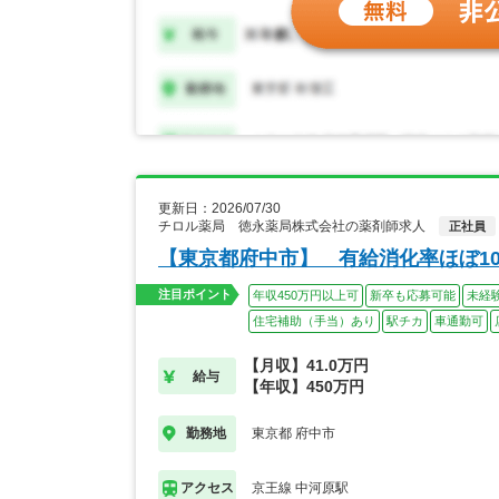
更新日：2026/07/30
チロル薬局 徳永薬局株式会社の薬剤師求人
正社員
【東京都府中市】 有給消化率ほぼ1
注目ポイント
年収450万円以上可
新卒も応募可能
未経
住宅補助（手当）あり
駅チカ
車通勤可
【月収】41.0万円
給与
【年収】450万円
東京都 府中市
勤務地
京王線 中河原駅
アクセス