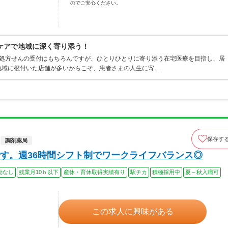
のでご安心ください。
ケアで地域に深く寄り添う！
は処方せんの受付はもちろんですが、ひとりひとりに寄り添う在宅医療を目指し、居
地域に根付いた店舗が多いからこそ、患者さまの人生に寄…
保存す
調剤薬局
す。週36時間シフト制でワークライフバランス◎
勤なし
残業月10ｈ以下
産休・育休取得実績有り
駅チカ
積極採用中
夏～秋入職可
この求人に興味がある