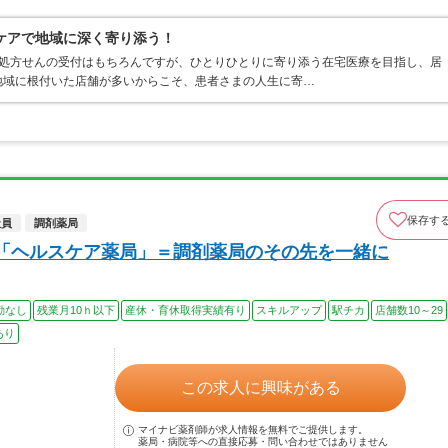
ケアで地域に深く寄り添う！
は処方せんの受付はもちろんですが、ひとりひとりに寄り添う在宅医療を目指し、居
地域に根付いた店舗が多いからこそ、患者さまの人生に寄…
保存す
社員
調剤薬局
「ヘルスケア薬局」＝調剤薬局のその先を一緒に
勤なし
残業月10ｈ以下
産休・育休取得実績有り
スキルアップ
駅チカ
店舗数10～29
あり
この求人に興味がある
マイナビ薬剤師が求人情報を無料でご提供します。
薬局・病院等への直接応募・問い合わせではありません