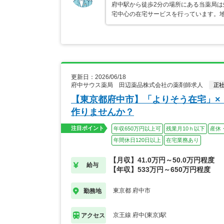
府中駅から徒歩2分の場所にある当薬局
宅中心の在宅サービスを行っています。
更新日：2026/06/18
府中サウス薬局 田辺薬品株式会社の薬剤師求人
正
【東京都府中市】「よりそう在宅」×
作りませんか？
注目ポイント
年収650万円以上可
残業月10ｈ以下
産休
年間休日120日以上
在宅業務あり
【月収】41.0万円～50.0万円程度
給与
【年収】533万円～650万円程度
東京都 府中市
勤務地
京王線 府中(東京)駅
アクセス