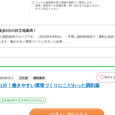
マイナビ薬剤師が求人情報を無料でご提供します。
薬局・病院等への直接応募・問い合わせではありません
のでご安心ください。
徒歩5分の好立地薬局！
た調剤薬局グループです。（2024年4月時点） ・手厚い薬剤師体制で、過剰な負担
います。働きやすい環境づくりに尽力した結果、…
保存す
薬剤師求人
正社員
調剤薬局
1分！働きやすい環境づくりにこだわった調剤薬
カ
積極採用中
年間休日120日以上
この求人に興味がある