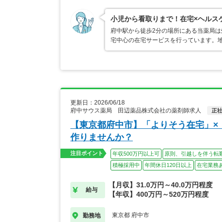
小児から看取りまで！在宅×ヘルス
府中駅から徒歩2分の場所にある当薬局
宅中心の在宅サービスを行っています。
更新日：2026/06/18
府中サウス薬局 田辺薬品株式会社の薬剤師求人
正
【東京都府中市】「よりそう在宅」×
作りませんか？
注目ポイント
年収500万円以上可
原則、引越しを伴う転
積極採用中
年間休日120日以上
在宅業務
【月収】31.0万円～40.0万円程度
給与
【年収】400万円～520万円程度
東京都 府中市
勤務地