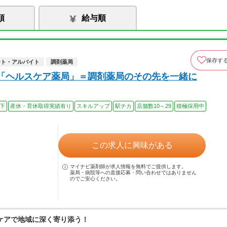
順
給与順
保存す
ート・アルバイト
調剤薬局
「ヘルスケア薬局」＝調剤薬局のその先を一緒に
以下
産休・育休取得実績有り
スキルアップ
駅チカ
店舗数10～29
積極採用中
この求人に興味がある
マイナビ薬剤師が求人情報を無料でご提供します。
薬局・病院等への直接応募・問い合わせではありません
のでご安心ください。
ケアで地域に深く寄り添う！