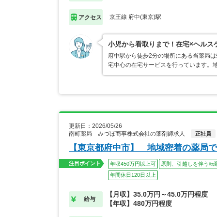
京王線 府中(東京)駅
アクセス
小児から看取りまで！在宅×ヘルス
府中駅から徒歩2分の場所にある当薬局
宅中心の在宅サービスを行っています。
更新日：2026/05/26
南町薬局 みづほ商事株式会社の薬剤師求人
正社員
【東京都府中市】 地域密着の薬局で
注目ポイント
年収450万円以上可
原則、引越しを伴う転
年間休日120日以上
【月収】35.0万円～45.0万円程度
給与
【年収】480万円程度