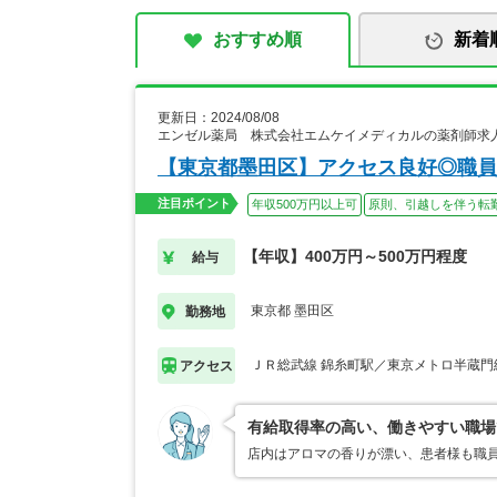
おすすめ順
新着
更新日：2024/08/08
エンゼル薬局 株式会社エムケイメディカルの薬剤師求
【東京都墨田区】アクセス良好◎職員
注目ポイント
年収500万円以上可
原則、引越しを伴う転
【年収】400万円～500万円程度
給与
東京都 墨田区
勤務地
ＪＲ総武線 錦糸町駅／東京メトロ半蔵門
アクセス
有給取得率の高い、働きやすい職場
店内はアロマの香りが漂い、患者様も職