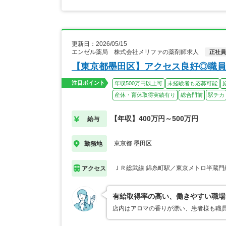
更新日：2026/05/15
エンゼル薬局 株式会社メリファの薬剤師求人
正社員
【東京都墨田区】アクセス良好◎職員
注目ポイント
年収500万円以上可
未経験者も応募可能
産休・育休取得実績有り
総合門前
駅チカ
【年収】400万円～500万円
給与
東京都 墨田区
勤務地
ＪＲ総武線 錦糸町駅／東京メトロ半蔵門
アクセス
有給取得率の高い、働きやすい職場
店内はアロマの香りが漂い、患者様も職