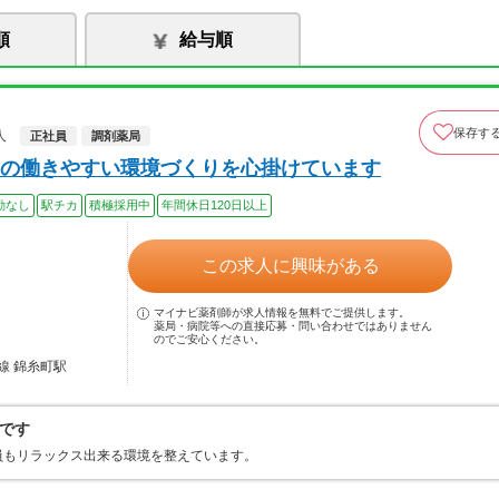
順
給与順
保存す
人
正社員
調剤薬局
の働きやすい環境づくりを心掛けています
勤なし
駅チカ
積極採用中
年間休日120日以上
この求人に興味がある
マイナビ薬剤師が求人情報を無料でご提供します。
薬局・病院等への直接応募・問い合わせではありません
のでご安心ください。
線 錦糸町駅
です
員もリラックス出来る環境を整えています。