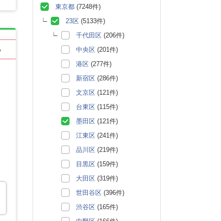
東京都
(7248件)
23区
(5133件)
千代田区
(206件)
中央区
(201件)
る
港区
(277件)
新宿区
(286件)
文京区
(121件)
台東区
(115件)
墨田区
(121件)
江東区
(241件)
品川区
(219件)
目黒区
(159件)
大田区
(319件)
世田谷区
(396件)
渋谷区
(165件)