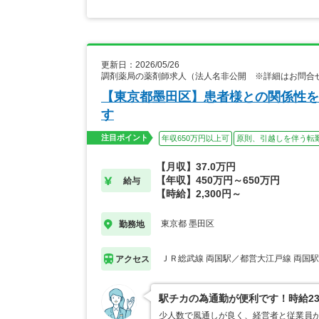
更新日：2026/05/26
調剤薬局の薬剤師求人（法人名非公開 ※詳細はお問合
【東京都墨田区】患者様との関係性を
す
注目ポイント
年収650万円以上可
原則、引越しを伴う転
【月収】37.0万円
【年収】450万円～650万円
給与
【時給】2,300円～
東京都 墨田区
勤務地
ＪＲ総武線 両国駅／都営大江戸線 両国駅
アクセス
駅チカの為通勤が便利です！時給23
少人数で風通しが良く、経営者と従業員