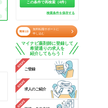
この条件で再検索（
4
件）
検索条件を保存する
無料転職サポートに
簡単1分
申し込む
マイナビ薬剤師に登録して
希望通りの求人を
紹介してもらう！
STEP1
ご登録
STEP2
求人のご紹介
STEP3