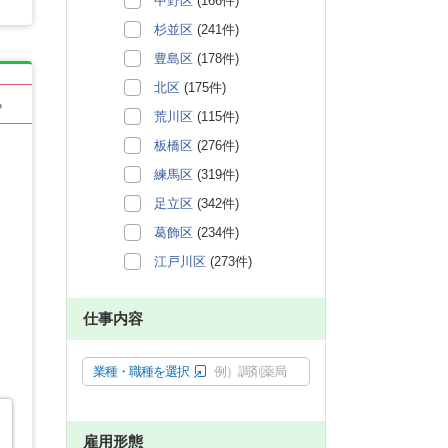
中野区
(166件)
杉並区
(241件)
豊島区
(178件)
北区
(175件)
る
荒川区
(115件)
板橋区
(276件)
練馬区
(319件)
足立区
(342件)
葛飾区
(234件)
江戸川区
(273件)
仕事内容
業種・職種を選択
例）調剤薬局
雇用形態