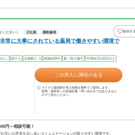
保存す
せください）
正社員
調剤薬局
非常に大事にされている薬局で働きやすい環境で
勤なし
駅チカ
店舗数1～9
積極採用中
夏～秋入職可
年間休日120日以上
この求人に興味がある
マイナビ薬剤師が求人情報を無料でご提供します。
薬局・病院等への直接応募・問い合わせではありません
のでご安心ください。
00円～相談可能！
がお互いの意見を出し合いコミュニケーションの取りやすい環境です。