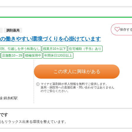
保存す
調剤薬局
の働きやすい環境づくりを心掛けています
原則、引越しを伴う転勤なし
残業月10ｈ以下
住宅補助（手当）あり
店舗数10～29
積極採用中
年間休日120日以上
この求人に興味がある
マイナビ薬剤師が求人情報を無料でご提供します。
薬局・病院等への直接応募・問い合わせではありません
のでご安心ください。
線 錦糸町駅
です
員もリラックス出来る環境を整えています。