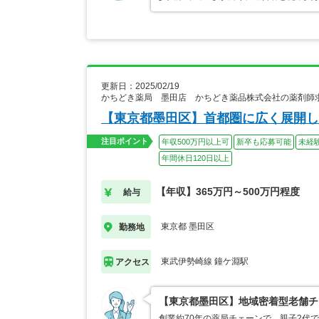
更新日：2025/02/19
かちどき薬局 墨田店 かちどき薬品株式会社の薬剤師
【東京都墨田区】首都圏に広く展開し
注目ポイント
年収500万円以上可
新卒も応募可能
未経
年間休日120日以上
【年収】365万円～500万円程度
給与
東京都 墨田区
勤務地
東武伊勢崎線 鐘ケ淵駅
アクセス
【東京都墨田区】地域密着型老舗チ
創業約70年の薬局チェーンで、親子2代で