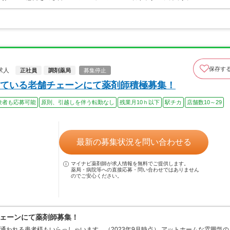
保存す
求人
正社員
調剤薬局
募集停止
ている老舗チェーンにて薬剤師積極募集！
験者も応募可能
原則、引越しを伴う転勤なし
残業月10ｈ以下
駅チカ
店舗数10～29
最新の募集状況を問い合わせる
マイナビ薬剤師が求人情報を無料でご提供します。
薬局・病院等への直接応募・問い合わせではありません
のでご安心ください。
ェーンにて薬剤師募集！
通われる患者様もいらっしゃいます。（2023年9月時点） アットホームな雰囲気の