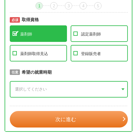
1
2
3
4
5
取得資格
必須
必須
薬剤師
認定薬剤師
薬剤師取得見込
登録販売者
取得予定年
希望の就業時期
必須
任意
年 3月
次に進む