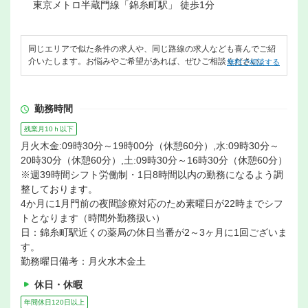
東京メトロ半蔵門線「錦糸町駅」 徒歩1分
同じエリアで似た条件の求人や、同じ路線の求人なども喜んでご紹
介いたします。お悩みやご希望があれば、ぜひご相談ください。
無料で相談する
勤務時間
残業月10ｈ以下
月火木金:09時30分～19時00分（休憩60分）,水:09時30分～
20時30分（休憩60分）,土:09時30分～16時30分（休憩60分）
※週39時間シフト労働制・1日8時間以内の勤務になるよう調
整しております。
4か月に1月門前の夜間診療対応のため素曜日が22時までシフ
トとなります（時間外勤務扱い）
日：錦糸町駅近くの薬局の休日当番が2～3ヶ月に1回ございま
す。
勤務曜日備考：月火水木金土
休日・休暇
年間休日120日以上