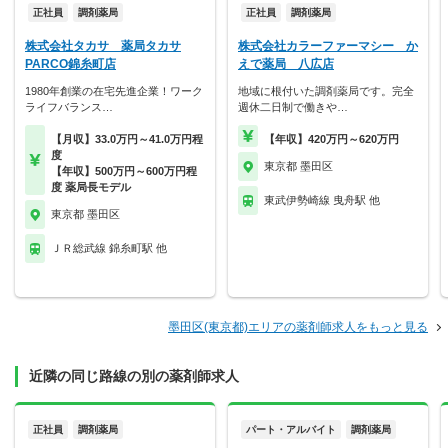
正社員
調剤薬局
正社員
調剤薬局
株式会社タカサ 薬局タカサ
株式会社カラーファーマシー か
PARCO錦糸町店
えで薬局 八広店
1980年創業の在宅先進企業！ワーク
地域に根付いた調剤薬局です。完全
ライフバランス…
週休二日制で働きや…
【月収】33.0万円～41.0万円程
【年収】420万円～620万円
度
東京都 墨田区
【年収】500万円～600万円程
度 薬局長モデル
東武伊勢崎線 曳舟駅 他
東京都 墨田区
ＪＲ総武線 錦糸町駅 他
墨田区(東京都)エリアの薬剤師求人をもっと見る
近隣の同じ路線の別の薬剤師求人
正社員
調剤薬局
パート・アルバイト
調剤薬局