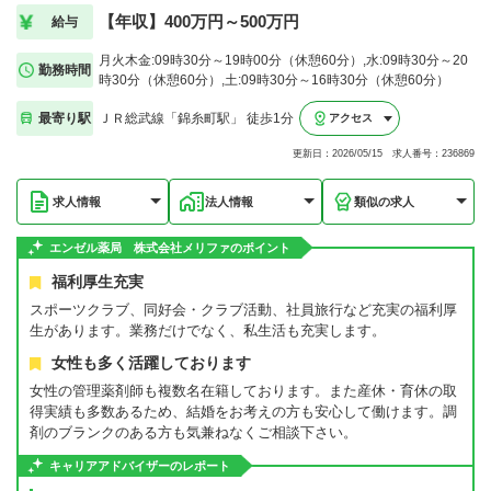
【年収】400万円～500万円
給与
月火木金:09時30分～19時00分（休憩60分）,水:09時30分～20
勤務時間
時30分（休憩60分）,土:09時30分～16時30分（休憩60分）
最寄り駅
ＪＲ総武線「錦糸町駅」 徒歩1分
アクセス
更新日：2026/05/15 求人番号：236869
求人情報
法人情報
類似の求人
エンゼル薬局 株式会社メリファのポイント
福利厚生充実
スポーツクラブ、同好会・クラブ活動、社員旅行など充実の福利厚
生があります。業務だけでなく、私生活も充実します。
女性も多く活躍しております
女性の管理薬剤師も複数名在籍しております。また産休・育休の取
得実績も多数あるため、結婚をお考えの方も安心して働けます。調
剤のブランクのある方も気兼ねなくご相談下さい。
キャリアアドバイザーのレポート