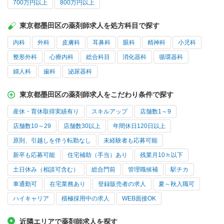
700万円以上
800万円以上
東京都墨田区の薬剤師求人を処方科目で探す
内科
外科
皮膚科
耳鼻科
眼科
精神科
小児科
整形外科
心療内科
総合科目
消化器科
循環器科
婦人科
歯科
泌尿器科
東京都墨田区の薬剤師求人をこだわり条件で探す
産休・育休取得実績有り
スキルアップ
店舗数1～9
店舗数10～29
店舗数30以上
年間休日120日以上
原則、引越しを伴う転勤なし
未経験者も応募可能
新卒も応募可能
住宅補助（手当）あり
残業月10ｈ以下
土日休み（相談可含む）
総合門前
管理職候補
駅チカ
車通勤可
在宅業務あり
登録販売者の求人
夏～秋入職可
ハイキャリア
積極採用中の求人
WEB面接OK
近隣エリアで薬剤師求人を探す