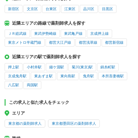
新宿区
文京区
台東区
江東区
品川区
目黒区
近隣エリアの路線で薬剤師求人を探す
ＪＲ総武線
東武伊勢崎線
東武亀戸線
京成押上線
東京メトロ半蔵門線
都営大江戸線
都営浅草線
都営新宿線
近隣エリアの駅で薬剤師求人を探す
押上駅
小村井駅
鐘ケ淵駅
菊川(東京)駅
錦糸町駅
京成曳舟駅
東あずま駅
東向島駅
曳舟駅
本所吾妻橋駅
八広駅
両国駅
この求人と似た求人をチェック
エリア
東京都の薬剤師求人
東京都墨田区の薬剤師求人