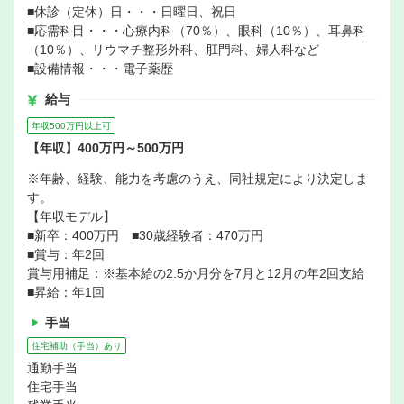
■休診（定休）日・・・日曜日、祝日
■応需科目・・・心療内科（70％）、眼科（10％）、耳鼻科
（10％）、リウマチ整形外科、肛門科、婦人科など
■設備情報・・・電子薬歴
給与
年収500万円以上可
【年収】400万円～500万円
※年齢、経験、能力を考慮のうえ、同社規定により決定しま
す。
【年収モデル】
■新卒：400万円 ■30歳経験者：470万円
■賞与：年2回
賞与用補足：※基本給の2.5か月分を7月と12月の年2回支給
■昇給：年1回
手当
住宅補助（手当）あり
通勤手当
住宅手当