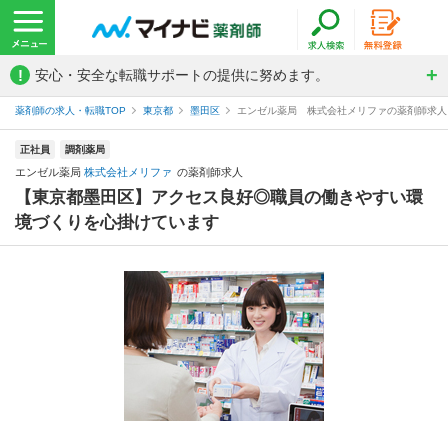
!
安心・安全な転職サポートの提供に努めます。
薬剤師の求人・転職TOP
東京都
墨田区
エンゼル薬局 株式会社メリファの薬剤師求人
正社員
調剤薬局
エンゼル薬局
株式会社メリファ
の薬剤師求人
【東京都墨田区】アクセス良好◎職員の働きやすい環
境づくりを心掛けています