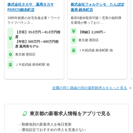
株式会社タカサ 薬局タカサ
株式会社フォルテシモ たんぽぽ
PARCO錦糸町店
薬局 錦糸町店
1980年創業の在宅先進企業！ワーク
最長9連休取得可能！充実の福利厚
ライフバランス…
生環境が整っており…
【月収】33.0万円～41.0万円程
【時給】2,100円～
度
東京都 墨田区
【年収】500万円～600万円程
度 薬局長モデル
ＪＲ総武線 錦糸町駅 他
東京都 墨田区
ＪＲ総武線 錦糸町駅 他
近隣の同じ路線の別の薬剤師求人をもっと見る
東京都の新着求人情報をアプリで見る
勤務地別の新着求人を毎日更新
通知設定でおすすめの求人を見逃さない