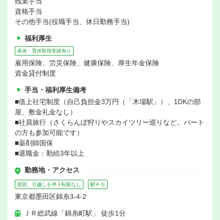
残業手当
資格手当
その他手当(役職手当、休日勤務手当)
福利厚生
産休・育休取得実績有り
雇用保険、労災保険、健康保険、厚生年金保険
資金貸付制度
手当・福利厚生備考
■借上社宅制度（自己負担金3万円（「木場駅」）、1DKの部
屋、敷金礼金なし）
■社員旅行（さくらんぼ狩りやスカイツリー巡りなど。パート
の方も参加可能です）
■薬剤師国保
■退職金：勤続3年以上
勤務地・アクセス
原則、引越しを伴う転勤なし
駅チカ
東京都墨田区錦糸3-4-2
ＪＲ総武線「錦糸町駅」 徒歩1分