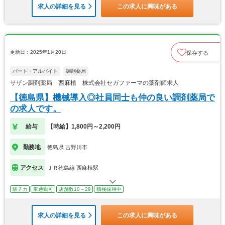
求人の詳細を見る
この求人に興味がある
更新日：2025年1月20日
保存する
パート・アルバイト
調剤薬局
サザン調剤薬局 西麻植 株式会社セガファーマの薬剤師求人
【徳島県】機械導入◎社員同士も仲の良い調剤薬局で
の求人です。
給与
【時給】1,800円～2,200円
勤務地
徳島県 吉野川市
アクセス
ＪＲ徳島線 西麻植駅
駅チカ
車通勤可
店舗数10～29
積極採用中
求人の詳細を見る
この求人に興味がある