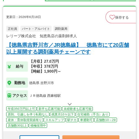
更新日：2026年6月18日
保存する
正社員
パート・アルバイト
調剤薬局
レリープ株式会社 知恵島店の薬剤師求人
【徳島県吉野川市／JR徳島線】 徳島市にて20店舗
以上展開する調剤薬局チェーンです
【月収】27.0万円
給与
【年収】378万円
【時給】1,900円～
勤務地
徳島県 吉野川市
アクセス
ＪＲ徳島線 西麻植駅
年収350万円以上可
新卒も応募可能
未経験者も応募可能
原則、引越しを伴う転勤なし
残業月10ｈ以下
住宅補助（手当）あり
産休・育休取得実績有り
スキルアップ
駅チカ
車通勤可
店舗数10～29
店舗数30以上
積極採用中