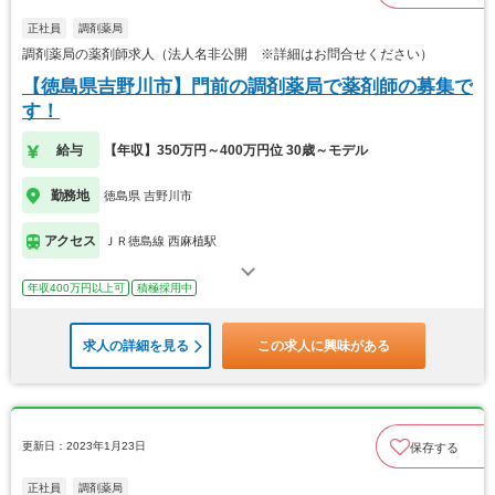
正社員
調剤薬局
調剤薬局の薬剤師求人（法人名非公開 ※詳細はお問合せください）
【徳島県吉野川市】門前の調剤薬局で薬剤師の募集で
す！
給与
【年収】350万円～400万円位 30歳～モデル
勤務地
徳島県 吉野川市
アクセス
ＪＲ徳島線 西麻植駅
年収400万円以上可
積極採用中
求人の詳細を見る
この求人に興味がある
更新日：2023年1月23日
保存する
正社員
調剤薬局