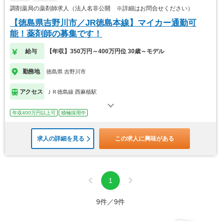
調剤薬局の薬剤師求人（法人名非公開 ※詳細はお問合せください）
【徳島県吉野川市／JR徳島本線】マイカー通勤可
能！薬剤師の募集です！
給与
【年収】350万円～400万円位 30歳～モデル
勤務地
徳島県 吉野川市
アクセス
ＪＲ徳島線 西麻植駅
年収400万円以上可
積極採用中
求人の詳細を見る
この求人に興味がある
1
9件／9件