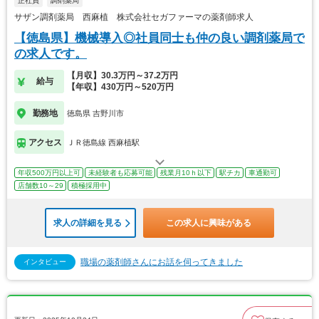
正社員
調剤薬局
サザン調剤薬局 西麻植 株式会社セガファーマの薬剤師求人
【徳島県】機械導入◎社員同士も仲の良い調剤薬局で
の求人です。
【月収】30.3万円～37.2万円
給与
【年収】430万円～520万円
勤務地
徳島県 吉野川市
アクセス
ＪＲ徳島線 西麻植駅
年収500万円以上可
未経験者も応募可能
残業月10ｈ以下
駅チカ
車通勤可
店舗数10～29
積極採用中
求人の詳細を見る
この求人に興味がある
職場の薬剤師さんにお話を伺ってきました
インタビュー