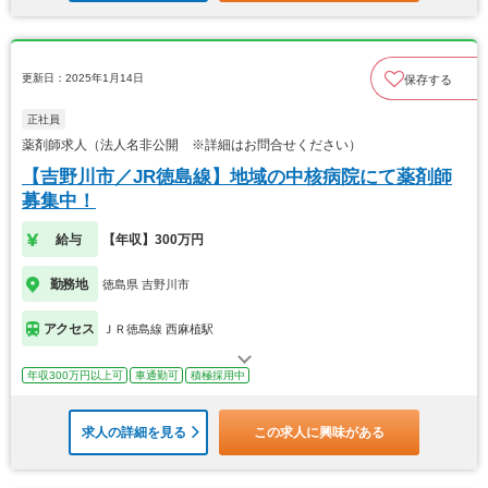
更新日：2025年1月14日
保存する
正社員
薬剤師求人（法人名非公開 ※詳細はお問合せください）
【吉野川市／JR徳島線】地域の中核病院にて薬剤師
募集中！
給与
【年収】300万円
勤務地
徳島県 吉野川市
アクセス
ＪＲ徳島線 西麻植駅
年収300万円以上可
車通勤可
積極採用中
求人の詳細を見る
この求人に興味がある