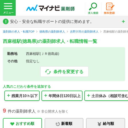
!
安心・安全な転職サポートの提供に努めます。
薬剤師の求人・転職TOP
徳島県の薬剤師求人
吉野川市の薬剤師求人
西麻植駅の薬剤師
西麻植駅(徳島県)の薬剤師求人・転職情報一覧
勤務地
西麻植駅(ＪＲ徳島線)
その他
指定なし
条件を変更する
人気のこだわり条件を追加する
残業月10ｈ以下
年間休日120日以上
土日休み（相談可含
9
件の薬剤師求人
※ 非公開求人を除く
おすすめ順
新着順
給与順