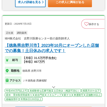
求人の詳細を見る
この求人に興味がある
更新日：2026年7月15日
保存する
正社員
調剤薬局
I&H株式会社 吉野川医療センター前の薬剤師求人
【徳島県吉野川市】2023年10月にオープンした店舗
での募集！土日休みの求人です！
【月収】31.5万円手当含む
給与
【年収】467万円
勤務地
徳島県 吉野川市
アクセス
ＪＲ徳島線 西麻植駅
年収450万円以上可
未経験者も応募可能
土日休み（相談可含む）
残業月10ｈ以下
産休・育休取得実績有り
総合門前
スキルアップ
駅チカ
車通勤可
店舗数30以上
積極採用中
年間休日120日以上