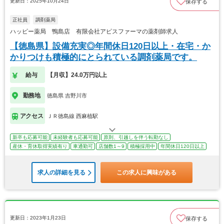
更新日：2025年10月24日
保存する
正社員
調剤薬局
ハッピー薬局 鴨島店 有限会社アピスファーマの薬剤師求人
【徳島県】設備充実◎年間休日120日以上・在宅・か
かりつけも積極的にとられている調剤薬局です。
給与
【月収】24.0万円以上
勤務地
徳島県 吉野川市
アクセス
ＪＲ徳島線 西麻植駅
新卒も応募可能
未経験者も応募可能
原則、引越しを伴う転勤なし
産休・育休取得実績有り
車通勤可
店舗数1～9
積極採用中
年間休日120日以上
求人の詳細を見る
この求人に興味がある
更新日：2023年1月23日
保存する