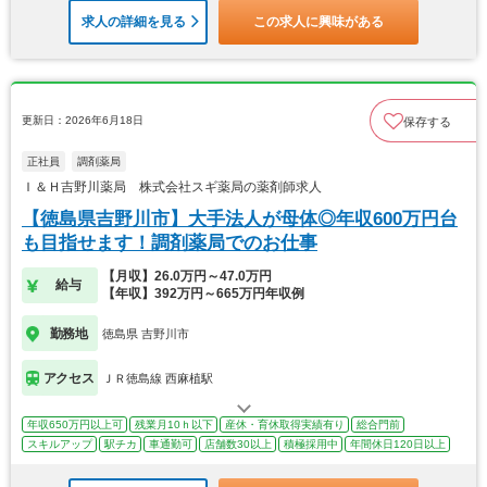
求人の詳細を見る
この求人に興味がある
更新日：2026年6月18日
保存する
正社員
調剤薬局
Ｉ＆Ｈ吉野川薬局 株式会社スギ薬局の薬剤師求人
【徳島県吉野川市】大手法人が母体◎年収600万円台
も目指せます！調剤薬局でのお仕事
【月収】26.0万円～47.0万円
給与
【年収】392万円～665万円年収例
勤務地
徳島県 吉野川市
アクセス
ＪＲ徳島線 西麻植駅
年収650万円以上可
残業月10ｈ以下
産休・育休取得実績有り
総合門前
スキルアップ
駅チカ
車通勤可
店舗数30以上
積極採用中
年間休日120日以上