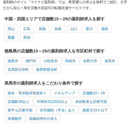
薬剤師のサイト「マイナビ薬剤師」では、希望通りの求人を無料でご紹介。大手
だから安心！厚生労働大臣認可の転職支援サービスです。
中国・四国エリアで店舗数10～29の薬剤師求人を探す
岡山
広島
鳥取
島根
山口
香川
徳島
愛媛
高知
徳島県の店舗数10～29の薬剤師求人を市区町村で探す
徳島市
鳴門市
小松島市
阿南市
吉野川市
美馬市
名西郡石井町
板野郡藍住町
美馬市の薬剤師求人をこだわり条件で探す
産休・育休取得実績有り
スキルアップ
店舗数10～29
店舗数30以上
年間休日120日以上
未経験者も応募可能
新卒も応募可能
住宅補助（手当）あり
残業月10ｈ以下
車通勤可
積極採用中の求人