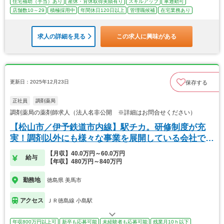
住宅補助（手当）あり
産休・育休取得実績有り
スキルアップ
車通勤可
店舗数10～29
積極採用中
年間休日120日以上
管理職候補
在宅業務あり
求人の詳細を見る
この求人に興味がある
更新日：2025年12月23日
保存する
正社員
調剤薬局
調剤薬局の薬剤師求人（法人名非公開 ※詳細はお問合せください）
【松山市／伊予鉄道市内線】駅チカ。研修制度が充
実！調剤以外にも様々な事業を展開している会社で
す！
【月収】40.0万円～60.0万円
給与
【年収】480万円～840万円
勤務地
徳島県 美馬市
アクセス
ＪＲ徳島線 小島駅
年収800万円以上可
新卒も応募可能
未経験者も応募可能
残業月10ｈ以下