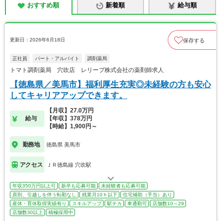
おすすめ順
新着順
給与順
更新日：2026年6月18日
保存する
正社員
パート・アルバイト
調剤薬局
トマト調剤薬局 穴吹店 レリープ株式会社の薬剤師求人
【徳島県／美馬市】福利厚生充実◎未経験の方も安心
してキャリアアップできます。
【月収】27.0万円
給与
【年収】378万円
【時給】1,900円～
勤務地
徳島県 美馬市
アクセス
ＪＲ徳島線 穴吹駅
年収350万円以上可
新卒も応募可能
未経験者も応募可能
原則、引越しを伴う転勤なし
残業月10ｈ以下
住宅補助（手当）あり
産休・育休取得実績有り
スキルアップ
駅チカ
車通勤可
店舗数10～29
店舗数30以上
積極採用中