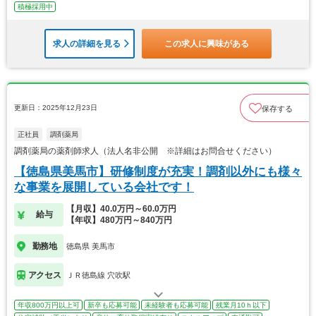
積極採用中
求人の詳細を見る
この求人に興味がある
更新日：2025年12月23日
保存する
正社員
調剤薬局
調剤薬局の薬剤師求人（法人名非公開 ※詳細はお問合せください）
【徳島県美馬市】研修制度が充実！調剤以外にも様々
な事業を展開している会社です！
【月収】40.0万円～60.0万円
給与
【年収】480万円～840万円
勤務地
徳島県 美馬市
アクセス
ＪＲ徳島線 穴吹駅
年収800万円以上可
新卒も応募可能
未経験者も応募可能
残業月10ｈ以下