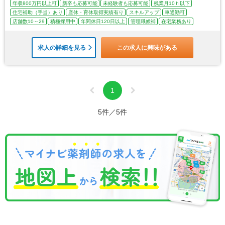
年収800万円以上可
新卒も応募可能
未経験者も応募可能
残業月10ｈ以下
住宅補助（手当）あり
産休・育休取得実績有り
スキルアップ
車通勤可
店舗数10～29
積極採用中
年間休日120日以上
管理職候補
在宅業務あり
求人の詳細を見る
この求人に興味がある
1
5件／5件