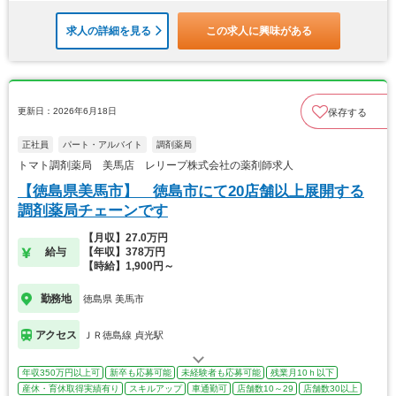
求人の詳細を見る
この求人に興味がある
更新日：2026年6月18日
保存する
正社員
パート・アルバイト
調剤薬局
トマト調剤薬局 美馬店 レリープ株式会社の薬剤師求人
【徳島県美馬市】 徳島市にて20店舗以上展開する
調剤薬局チェーンです
【月収】27.0万円
給与
【年収】378万円
【時給】1,900円～
勤務地
徳島県 美馬市
アクセス
ＪＲ徳島線 貞光駅
年収350万円以上可
新卒も応募可能
未経験者も応募可能
残業月10ｈ以下
産休・育休取得実績有り
スキルアップ
車通勤可
店舗数10～29
店舗数30以上