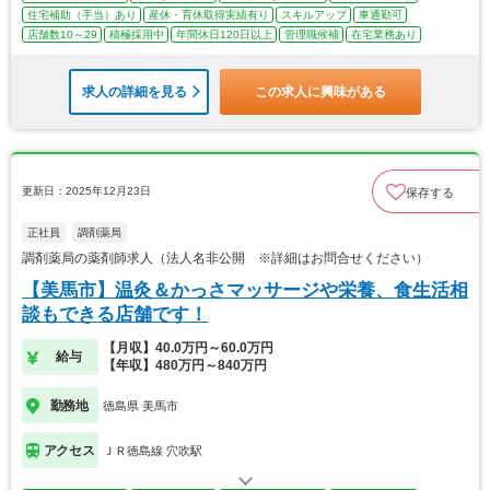
住宅補助（手当）あり
産休・育休取得実績有り
スキルアップ
車通勤可
店舗数10～29
積極採用中
年間休日120日以上
管理職候補
在宅業務あり
求人の詳細を見る
この求人に興味がある
更新日：2025年12月23日
保存する
正社員
調剤薬局
調剤薬局の薬剤師求人（法人名非公開 ※詳細はお問合せください）
【美馬市】温灸＆かっさマッサージや栄養、食生活相
談もできる店舗です！
【月収】40.0万円～60.0万円
給与
【年収】480万円～840万円
勤務地
徳島県 美馬市
アクセス
ＪＲ徳島線 穴吹駅