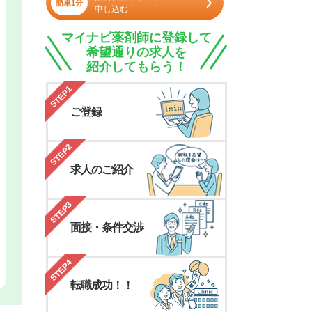
簡単1分
申し込む
マイナビ薬剤師に登録して
希望通りの求人を
紹介してもらう！
STEP1
ご登録
STEP2
求人のご紹介
STEP3
面接・条件交渉
STEP4
転職成功！！