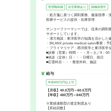
管理職候補
在宅業務あり
積極採用中
・処方箋に基づく調剤業務、服薬指導・
医療サービスの提供・在庫管理
サンコーファーマシーでは、従来の調剤
サポートしています。
・漢方相談：東洋医学の知識を活かした
・BILANX private medical s
・プライマリケア：西洋医学と東洋医学
■診療（営業）時間・・・月～土／9：00～
■休診（定休）日・・・日曜日、祝日
■応需科目・・・整形外科、施設
給与
年収800万円以上可
【月収】40.0万円～60.0万円
【年収】480万円～840万円
※業績連動型の査定制度あり
【昇給回数】