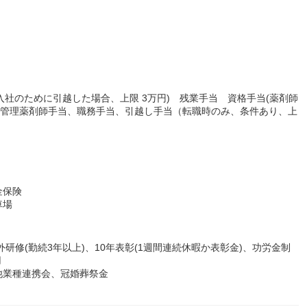
当(入社のために引越した場合、上限 3万円) 残業手当 資格手当(薬剤師
：管理薬剤師手当、職務手当、引越し手当（転職時のみ、条件あり、上
金保険
車場
研修(勤続3年以上)、10年表彰(1週間連続休暇か表彰金)、功労金制
用
他業種連携会、冠婚葬祭金