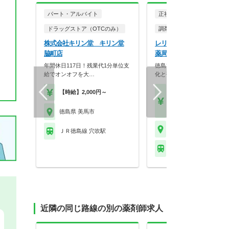
パート・アルバイト
正社員
パート・アルバイ
ドラッグストア（OTCのみ）
調剤薬局
株式会社キリン堂 キリン堂
レリープ株式会社 トマト
脇町店
薬局 穴吹店
年間休日117日！残業代1分単位支
徳島30店舗超の安定基盤！
給でオンオフを大…
化と研修充実で定着…
【時給】2,000円～
【月収】27.0万円
【年収】378万円
【時給】1,900円～
徳島県 美馬市
徳島県 美馬市
ＪＲ徳島線 穴吹駅
ＪＲ徳島線 穴吹駅
近隣の同じ路線の別の薬剤師求人