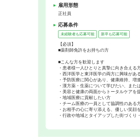
雇用形態
正社員
応募条件
未経験者も応募可能
新卒も応募可能
【必須】
■薬剤師免許をお持ちの方
■こんな方を歓迎します
・患者様一人ひとりと真摯に向き合える
・西洋医学と東洋医学の両方に興味があ
・予防医療に関心があり、健康維持、増
・漢方薬・生薬について学びたい、また
・美容と健康の両面からトータルケアを
・地域医療に貢献したい方
・チーム医療の一員として協調性のある
・お相手の心に寄り添える、優しい笑顔
・行政や地域とタイアップした街づくり