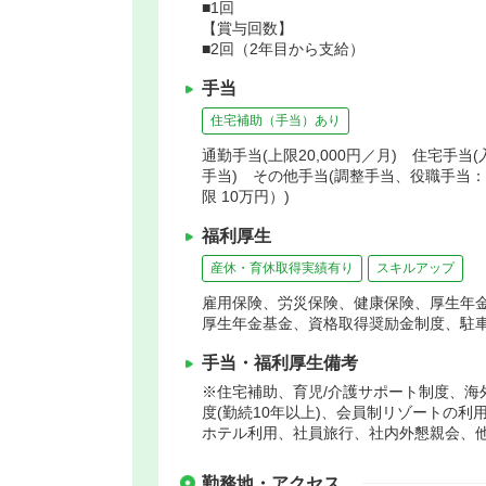
■1回
【賞与回数】
■2回（2年目から支給）
手当
住宅補助（手当）あり
通勤手当(上限20,000円／月) 住宅手
手当) その他手当(調整手当、役職手当
限 10万円）)
福利厚生
産休・育休取得実績有り
スキルアップ
雇用保険、労災保険、健康保険、厚生年
厚生年金基金、資格取得奨励金制度、駐
手当・福利厚生備考
※住宅補助、育児/介護サポート制度、海外
度(勤続10年以上)、会員制リゾートの利
ホテル利用、社員旅行、社内外懇親会、
勤務地・アクセス