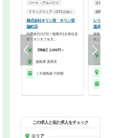
パート・アルバイト
正社員
パート・アルバイ
ドラッグストア（OTCのみ）
調剤薬局
株式会社キリン堂 キリン堂
レリープ株式会社 トマト
脇町店
薬局 穴吹店
年間休日117日！残業代1分単位支
徳島30店舗超の安定基盤！
給でオンオフを大…
化と研修充実で定着…
【時給】2,000円～
【月収】27.0万円
【年収】378万円
【時給】1,900円～
徳島県 美馬市
徳島県 美馬市
ＪＲ徳島線 穴吹駅
ＪＲ徳島線 穴吹駅
この求人と似た求人をチェック
エリア