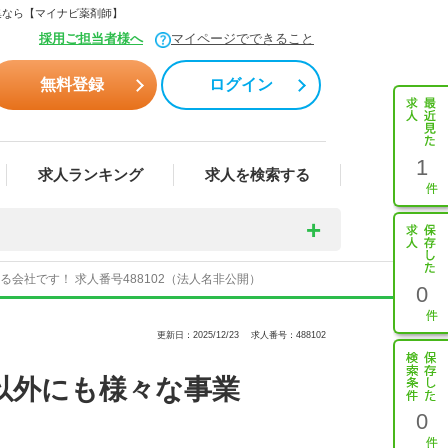
集なら【マイナビ薬剤師】
採用ご担当者様へ
マイページでできること
無料登録
ログイン
1
求人ランキング
求人を検索する
社です！ 求人番号488102（法人名非公開）
0
更新日：2025/12/23
求人番号：488102
以外にも様々な事業
0