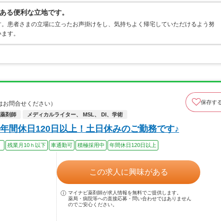
ある便利な立地です。
す。患者さまの立場に立ったお声掛けをし、気持ちよく帰宅していただけるよう努
います。
保存す
はお問合せください）
薬剤師
メディカルライター、 MSL、 DI、学術
年間休日120日以上！土日休みのご勤務です♪
）
残業月10ｈ以下
車通勤可
積極採用中
年間休日120日以上
この求人に興味がある
マイナビ薬剤師が求人情報を無料でご提供します。
薬局・病院等への直接応募・問い合わせではありません
のでご安心ください。