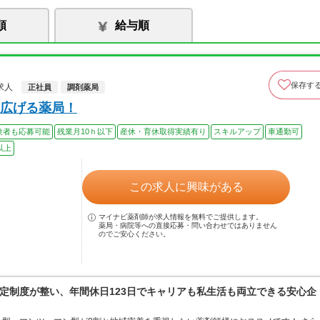
順
給与順
保存す
求人
正社員
調剤薬局
広げる薬局！
験者も応募可能
残業月10ｈ以下
産休・育休取得実績有り
スキルアップ
車通勤可
以上
この求人に興味がある
マイナビ薬剤師が求人情報を無料でご提供します。
薬局・病院等への直接応募・問い合わせではありません
のでご安心ください。
定制度が整い、年間休日123日でキャリアも私生活も両立できる安心企