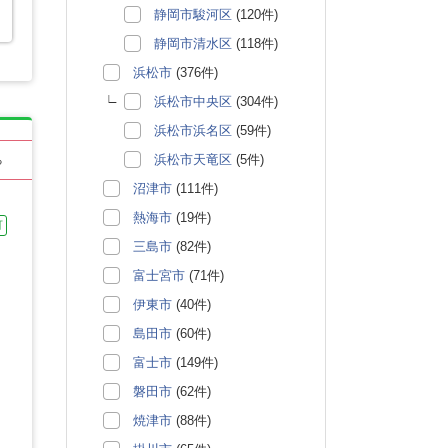
静岡市駿河区
(120件)
静岡市清水区
(118件)
浜松市
(376件)
浜松市中央区
(304件)
浜松市浜名区
(59件)
浜松市天竜区
(5件)
る
沼津市
(111件)
熱海市
(19件)
可
三島市
(82件)
富士宮市
(71件)
伊東市
(40件)
島田市
(60件)
富士市
(149件)
磐田市
(62件)
焼津市
(88件)