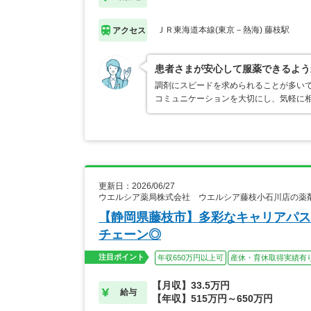
ＪＲ東海道本線(東京－熱海) 藤枝駅
アクセス
患者さまが安心して服薬できるよう
調剤にスピードを求められることが多い
コミュニケーションを大切にし、気軽に
更新日：2026/06/27
ウエルシア薬局株式会社 ウエルシア藤枝小石川店の薬
【静岡県藤枝市】多彩なキャリアパス
チェーン◎
注目ポイント
年収650万円以上可
産休・育休取得実績有
【月収】33.5万円
給与
【年収】515万円～650万円