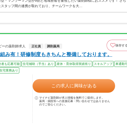
型・マンツーマン型が9割と地域密着を重視したい薬剤師様におススメです！ さら
はスタッフ間の連携が取れており、チームワークを大…
保存す
ピーの薬剤師求人
正社員
調剤薬局
組み有！研修制度もきちんと整備しております。
験者も応募可能
住宅補助（手当）あり
産休・育休取得実績有り
スキルアップ
車通勤
在宅業務あり
この求人に興味がある
マイナビ薬剤師が求人情報を無料でご提供します。
薬局・病院等への直接応募・問い合わせではありません
のでご安心ください。