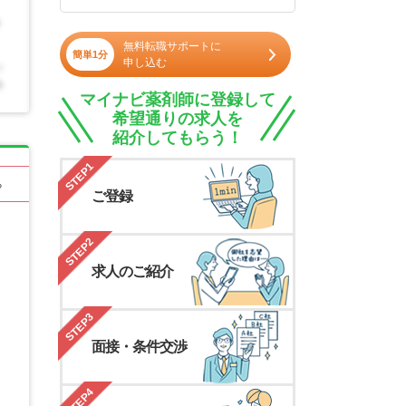
無料転職サポートに
簡単1分
申し込む
マイナビ薬剤師に登録して
希望通りの求人を
紹介してもらう！
STEP1
る
ご登録
STEP2
求人のご紹介
STEP3
面接・条件交渉
STEP4