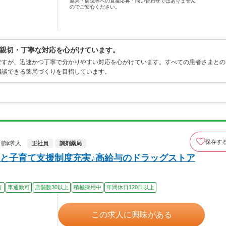
薬局・病院等への直接応募・問い合わせではありません
のでご安心ください。
親切・丁寧な対応を心がけています。
ですが、迅速かつ丁寧で分かりやすい対応を心がけています。すべての患者さまとの
相談できる薬局づくりを目指しています。
保存す
剤師求人
正社員
調剤薬局
と子育て支援制度充実♪高給与のドラッグストア
り
車通勤可
店舗数30以上
積極採用中
年間休日120日以上
この求人に興味がある