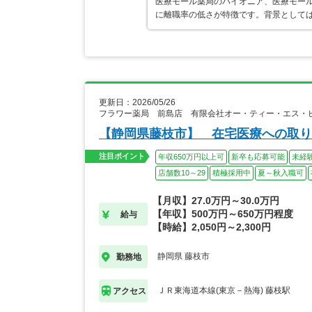
医療モール薬局のパイオニア、医療モール
に離職率の低さが特徴です。背景として
更新日：2026/05/26
フラワー薬局 前島店 有限会社オー・ティー・エス・
【静岡県藤枝市】 在宅医療への取り
注目ポイント
年収650万円以上可
新卒も応募可能
未経
店舗数10～29
積極採用中
夏～秋入職可
【月収】27.0万円～30.0万円
【年収】500万円～650万円程度
給与
【時給】2,050円～2,300円
静岡県 藤枝市
勤務地
ＪＲ東海道本線(東京－熱海) 藤枝駅
アクセス