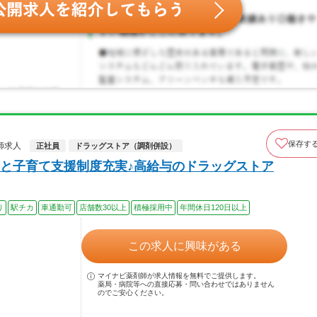
保存す
師求人
正社員
ドラッグストア（調剤併設）
と子育て支援制度充実♪高給与のドラッグストア
り
駅チカ
車通勤可
店舗数30以上
積極採用中
年間休日120日以上
この求人に興味がある
マイナビ薬剤師が求人情報を無料でご提供します。
薬局・病院等への直接応募・問い合わせではありません
のでご安心ください。