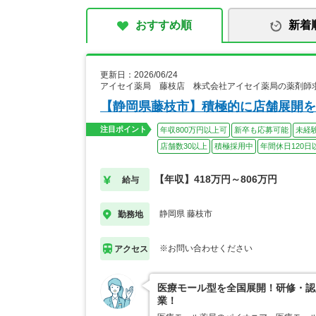
おすすめ順
新着
更新日：2026/06/24
アイセイ薬局 藤枝店 株式会社アイセイ薬局の薬剤師
【静岡県藤枝市】積極的に店舗展開を
注目ポイント
年収800万円以上可
新卒も応募可能
未経
店舗数30以上
積極採用中
年間休日120日
【年収】418万円～806万円
給与
静岡県 藤枝市
勤務地
※お問い合わせください
アクセス
医療モール型を全国展開！研修・認
業！