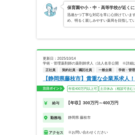
保育園や小・中・高等学校が近くに
迅速かつ丁寧な対応を常に心掛けていま
め、明るく親しみやすい薬局を目指して
更新日：2025/10/14
学術・管理薬剤師の薬剤師求人（法人名非公開 ※詳細
正社員
契約社員・嘱託社員
一般企業
学術・管理
【静岡県藤枝市】貴重な企業系求人！
注目ポイント
年収400万円以上可
土日休み（相談可含む
【年収】300万円～400万円
給与
静岡県 藤枝市
勤務地
※お問い合わせください
アクセス