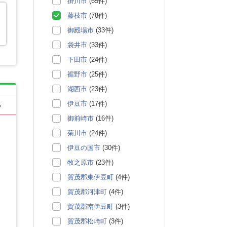
掛川市
(65件)
藤枝市
(78件)
御殿場市
(33件)
袋井市
(33件)
下田市
(24件)
裾野市
(25件)
湖西市
(23件)
伊豆市
(17件)
る
御前崎市
(16件)
菊川市
(24件)
伊豆の国市
(30件)
牧之原市
(23件)
賀茂郡東伊豆町
(4件)
賀茂郡河津町
(4件)
賀茂郡南伊豆町
(3件)
賀茂郡松崎町
(3件)