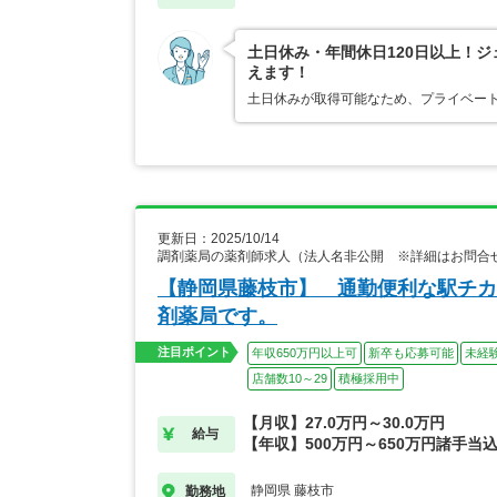
土日休み・年間休日120日以上！
えます！
土日休みが取得可能なため、プライベー
更新日：2025/10/14
調剤薬局の薬剤師求人（法人名非公開 ※詳細はお問合
【静岡県藤枝市】 通勤便利な駅チカ徒
剤薬局です。
注目ポイント
年収650万円以上可
新卒も応募可能
未経
店舗数10～29
積極採用中
【月収】27.0万円～30.0万円
給与
【年収】500万円～650万円諸手当
静岡県 藤枝市
勤務地