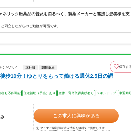
ジェネリック医薬品の普及を図るべく、製薬メーカーと連携し患者様を支
トと両立しながらのご勤務が可能です。
保存す
せください）
正社員
調剤薬局
歩10分！ゆとりをもって働ける週休2.5日の調
験者も応募可能
住宅補助（手当）あり
産休・育休取得実績有り
スキルアップ
車通勤
この求人に興味がある
込み
マイナビ薬剤師が求人情報を無料でご提供します。