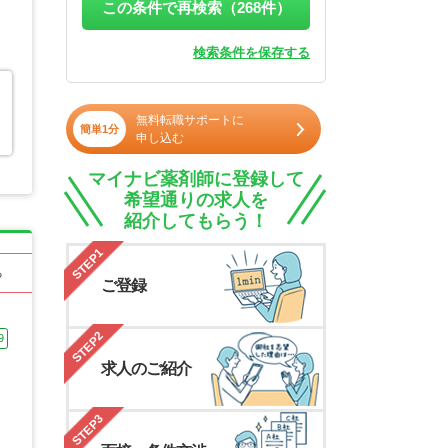
この条件で再検索（
268
件）
検索条件を保存する
無料転職サポートに
簡単1分
申し込む
マイナビ薬剤師に登録して
希望通りの求人を
紹介してもらう！
STEP1
る
ご登録
STEP2
9
求人のご紹介
STEP3