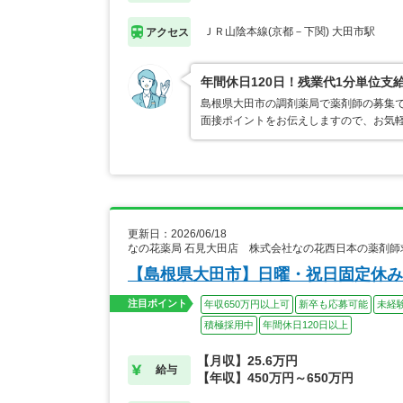
ＪＲ山陰本線(京都－下関) 大田市駅
アクセス
年間休日120日！残業代1分単位支
島根県大田市の調剤薬局で薬剤師の募集
面接ポイントをお伝えしますので、お気
更新日：2026/06/18
なの花薬局 石見大田店 株式会社なの花西日本の薬剤師
【島根県大田市】日曜・祝日固定休み
注目ポイント
年収650万円以上可
新卒も応募可能
未経
積極採用中
年間休日120日以上
【月収】25.6万円
給与
【年収】450万円～650万円