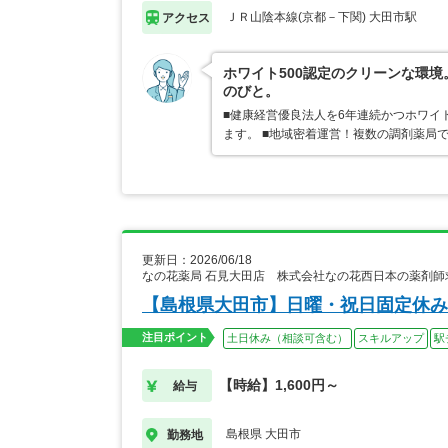
ＪＲ山陰本線(京都－下関) 大田市駅
アクセス
ホワイト500認定のクリーンな環
のびと。
■健康経営優良法人を6年連続かつホワイ
ます。 ■地域密着運営！複数の調剤薬局
更新日：2026/06/18
なの花薬局 石見大田店 株式会社なの花西日本の薬剤師
【島根県大田市】日曜・祝日固定休み
注目ポイント
土日休み（相談可含む）
スキルアップ
駅
【時給】1,600円～
給与
島根県 大田市
勤務地