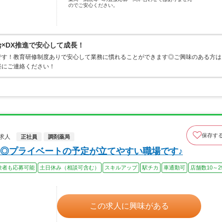
のでご安心ください。
給×DX推進で安心して成長！
です！教育研修制度ありで安心して業務に慣れることができます◎ご興味のある方は
軽にご連絡ください！
保存す
求人
正社員
調剤薬局
◎プライベートの予定が立てやすい職場です♪
験者も応募可能
土日休み（相談可含む）
スキルアップ
駅チカ
車通勤可
店舗数10～2
この求人に興味がある