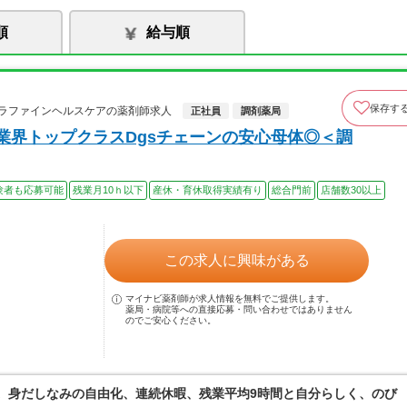
順
給与順
保存す
カラファインヘルスケアの薬剤師求人
正社員
調剤薬局
業界トップクラスDgsチェーンの安心母体◎＜調
験者も応募可能
残業月10ｈ以下
産休・育休取得実績有り
総合門前
店舗数30以上
この求人に興味がある
マイナビ薬剤師が求人情報を無料でご提供します。
薬局・病院等への直接応募・問い合わせではありません
のでご安心ください。
境。身だしなみの自由化、連続休暇、残業平均9時間と自分らしく、のび