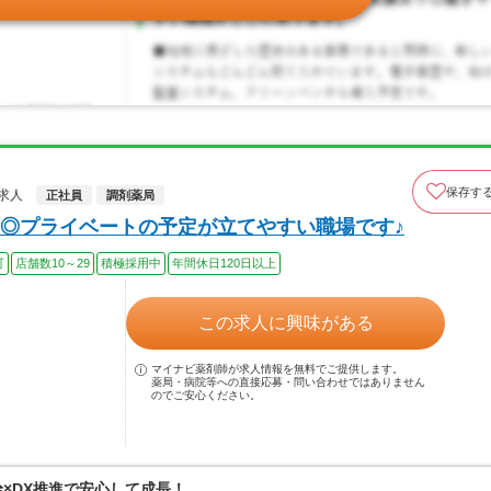
保存す
求人
正社員
調剤薬局
◎プライベートの予定が立てやすい職場です♪
可
店舗数10～29
積極採用中
年間休日120日以上
この求人に興味がある
マイナビ薬剤師が求人情報を無料でご提供します。
薬局・病院等への直接応募・問い合わせではありません
のでご安心ください。
給×DX推進で安心して成長！