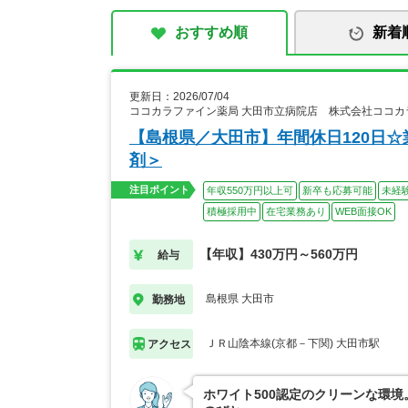
おすすめ順
新着
更新日：2026/07/04
ココカラファイン薬局 大田市立病院店 株式会社ココ
【島根県／大田市】年間休日120日☆
剤＞
注目ポイント
年収550万円以上可
新卒も応募可能
未経
積極採用中
在宅業務あり
WEB面接OK
【年収】430万円～560万円
給与
島根県 大田市
勤務地
ＪＲ山陰本線(京都－下関) 大田市駅
アクセス
ホワイト500認定のクリーンな環