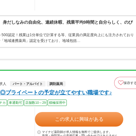
境。身だしなみの自由化、連続休暇、残業平均9時間と自分らしく、のび
ト500認定！残業は1分単位で計算する等、従業員の満足度向上にも注力されており
で「地域連携薬局」認定を受けており、地域包括…
保存す
求人
パート・アルバイト
調剤薬局
◎プライベートの予定が立てやすい職場です♪
チカ
車通勤可
店舗数10～29
積極採用中
この求人に興味がある
マイナビ薬剤師が求人情報を無料でご提供します。
薬局・病院等への直接応募・問い合わせではありません