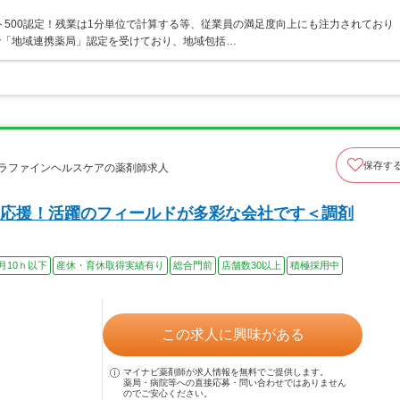
ト500認定！残業は1分単位で計算する等、従業員の満足度向上にも注力されており
で「地域連携薬局」認定を受けており、地域包括…
保存す
カラファインヘルスケアの薬剤師求人
応援！活躍のフィールドが多彩な会社です＜調剤
月10ｈ以下
産休・育休取得実績有り
総合門前
店舗数30以上
積極採用中
この求人に興味がある
マイナビ薬剤師が求人情報を無料でご提供します。
薬局・病院等への直接応募・問い合わせではありません
のでご安心ください。