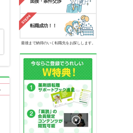
面接・条件交渉
STEP4
転職成功！！
最後まで納得のいく転職先をお探しします。
る