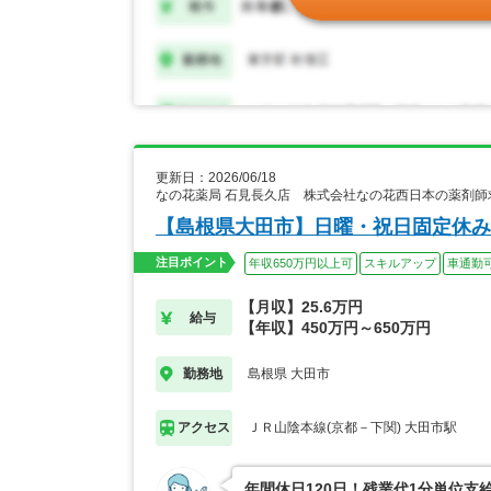
更新日：2026/06/18
なの花薬局 石見長久店 株式会社なの花西日本の薬剤師
【島根県大田市】日曜・祝日固定休み
注目ポイント
年収650万円以上可
スキルアップ
車通勤
【月収】25.6万円
給与
【年収】450万円～650万円
島根県 大田市
勤務地
ＪＲ山陰本線(京都－下関) 大田市駅
アクセス
年間休日120日！残業代1分単位支