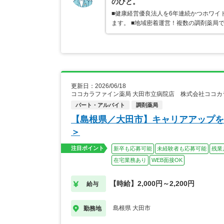
のびと。
■健康経営優良法人を6年連続かつホワイ
ます。 ■地域密着運営！複数の調剤薬局
更新日：2026/06/18
ココカラファイン薬局 大田市立病院店 株式会社ココ
パート・アルバイト
調剤薬局
【島根県／大田市】キャリアアップを
＞
注目ポイント
新卒も応募可能
未経験者も応募可能
残業
在宅業務あり
WEB面接OK
【時給】2,000円～2,200円
給与
島根県 大田市
勤務地