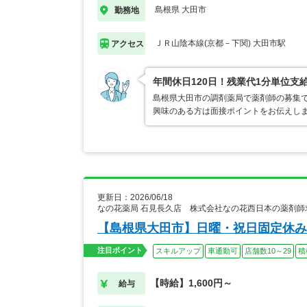
島根県 大田市
勤務地
ＪＲ山陰本線(京都－下関) 大田市駅
アクセス
年間休日120日！残業代1分単位支
島根県大田市の調剤薬局で薬剤師の募集で
興味のある方は面接ポイントをお伝えし
更新日：2026/06/18
なの花薬局 石見長久店 株式会社なの花西日本の薬剤師
【島根県大田市】日曜・祝日固定休み
注目ポイント
スキルアップ
車通勤可
店舗数10～29
積
【時給】1,600円～
給与