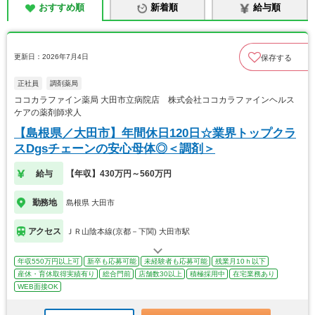
おすすめ順
新着順
給与順
更新日：2026年7月4日
保存する
正社員
調剤薬局
ココカラファイン薬局 大田市立病院店 株式会社ココカラファインヘルス
ケアの薬剤師求人
【島根県／大田市】年間休日120日☆業界トップクラ
スDgsチェーンの安心母体◎＜調剤＞
給与
【年収】430万円～560万円
勤務地
島根県 大田市
アクセス
ＪＲ山陰本線(京都－下関) 大田市駅
年収550万円以上可
新卒も応募可能
未経験者も応募可能
残業月10ｈ以下
産休・育休取得実績有り
総合門前
店舗数30以上
積極採用中
在宅業務あり
WEB面接OK