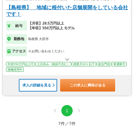
【島根県】 地域に根付いた店舗展開をしている会社
です！
【月収】28.5万円以上
給与
【年収】550万円以上 モデル
勤務地
島根県 大田市
アクセス
※お問い合わせください
年収550万円以上可
土日休み（相談可含む）
残業月10ｈ以下
総合門前
車通勤可
積極採用中
求人の詳細を見る
この求人に興味がある
1
7件／7件