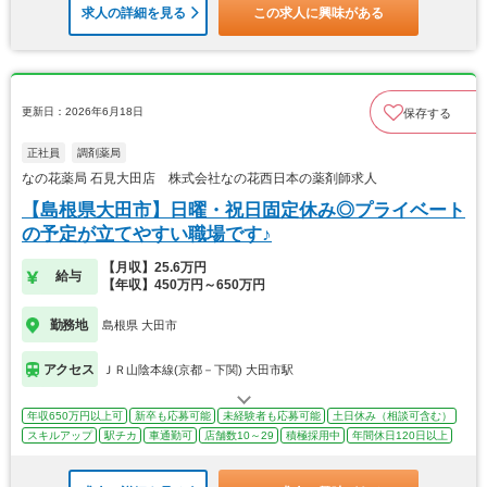
求人の詳細を見る
この求人に興味がある
更新日：2026年6月18日
保存する
正社員
調剤薬局
なの花薬局 石見大田店 株式会社なの花西日本の薬剤師求人
【島根県大田市】日曜・祝日固定休み◎プライベート
の予定が立てやすい職場です♪
【月収】25.6万円
給与
【年収】450万円～650万円
勤務地
島根県 大田市
アクセス
ＪＲ山陰本線(京都－下関) 大田市駅
年収650万円以上可
新卒も応募可能
未経験者も応募可能
土日休み（相談可含む）
スキルアップ
駅チカ
車通勤可
店舗数10～29
積極採用中
年間休日120日以上