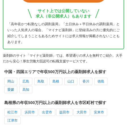
サイト上では公開していない
求人（非公開求人）もあります
「高年収かつ転勤なしの調剤薬局」「土日休み＋平日休みの調剤薬局」と
いった人気求人の場合、「マイナビ薬剤師」に登録済みの方に優先的にご
紹介してしまうこともあるためサイトには求人情報が掲載されないことも
あります。
薬剤師のサイト「マイナビ薬剤師」では、希望通りの求人を無料でご紹介。大手
だから安心！厚生労働大臣認可の転職支援サービスです。
中国・四国エリアで年収500万円以上の薬剤師求人を探す
岡山
広島
鳥取
島根
山口
香川
徳島
愛媛
高知
島根県の年収500万円以上の薬剤師求人を市区町村で探す
松江市
浜田市
出雲市
益田市
大田市
安来市
江津市