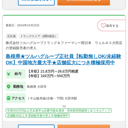
更新日：2024年10月15日
保存する
正社員
ドラッグストア（調剤併設）
株式会社ツルハグループドラッグ＆ファーマシー西日本 ウェルネス大田店
の登録販売者の求人
島根県★ツルハグループ正社員【転勤無しOK/未経験
OK】中国地方最大手★店舗拡大につき積極採用中
【月収】21.8万円～26.0万円程度
給与
【年収】320万円～550万円
勤務地
島根県 大田市
アクセス
ＪＲ山陰本線(京都－下関) 大田市駅
年収550万円以上可
新卒も応募可能
産休・育休取得実績有り
スキルアップ
店舗数30以上
登録販売者の求人
積極採用中