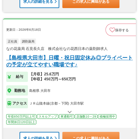
求人の詳細を見る
この求人に興味がある
更新日：2026年6月18日
保存する
正社員
調剤薬局
なの花薬局 石見長久店 株式会社なの花西日本の薬剤師求人
【島根県大田市】日曜・祝日固定休み◎プライベート
の予定が立てやすい職場です♪
【月収】25.6万円
給与
【年収】450万円～650万円
勤務地
島根県 大田市
アクセス
ＪＲ山陰本線(京都－下関) 大田市駅
年収650万円以上可
スキルアップ
車通勤可
店舗数10～29
積極採用中
年間休日120日以上
求人の詳細を見る
この求人に興味がある