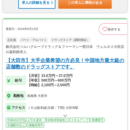
求人の詳細を見る
この求人に興味がある
更新日：2024年6月13日
保存する
正社員
パート・アルバイト
ドラッグストア（調剤併設）
株式会社ツルハグループドラッグ＆ファーマシー西日本 ウェルネス大田店
の薬剤師求人
【大田市】大手企業希望の方必見！中国地方最大級の
店舗数のドラッグストアです。
【月収】33.0万円～37.0万円
給与
【年収】500万円～600万円
【時給】2,100円～2,500円
勤務地
島根県 大田市
アクセス
ＪＲ山陰本線(京都－下関) 大田市駅
年収600万円以上可
産休・育休取得実績有り
スキルアップ
車通勤可
店舗数30以上
積極採用中