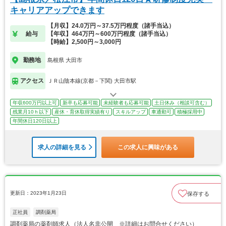
キャリアアップできます
【月収】24.0万円～37.5万円程度（諸手当込）
給与
【年収】464万円～600万円程度（諸手当込）
【時給】2,500円～3,000円
勤務地
島根県 大田市
アクセス
ＪＲ山陰本線(京都－下関) 大田市駅
年収600万円以上可
新卒も応募可能
未経験者も応募可能
土日休み（相談可含む）
残業月10ｈ以下
産休・育休取得実績有り
スキルアップ
車通勤可
積極採用中
年間休日120日以上
求人の詳細を見る
この求人に興味がある
更新日：2023年1月23日
保存する
正社員
調剤薬局
調剤薬局の薬剤師求人（法人名非公開 ※詳細はお問合せください）