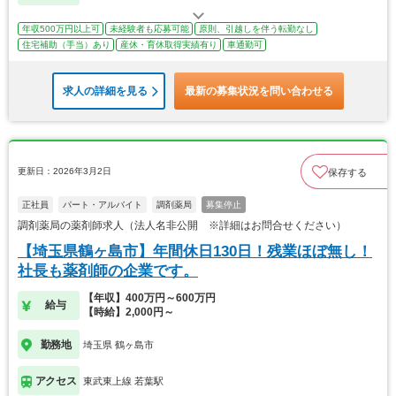
年収500万円以上可
未経験者も応募可能
原則、引越しを伴う転勤なし
住宅補助（手当）あり
産休・育休取得実績有り
車通勤可
求人の詳細を見る
最新の募集状況を問い合わせる
更新日：2026年3月2日
保存する
正社員
パート・アルバイト
調剤薬局
募集停止
調剤薬局の薬剤師求人（法人名非公開 ※詳細はお問合せください）
【埼玉県鶴ヶ島市】年間休日130日！残業ほぼ無し！
社長も薬剤師の企業です。
【年収】400万円～600万円
給与
【時給】2,000円～
勤務地
埼玉県 鶴ヶ島市
アクセス
東武東上線 若葉駅