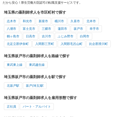
だから安心！厚生労働大臣認可の転職支援サービスです。
埼玉県の薬剤師求人を市区町村で探す
志木市
和光市
新座市
桶川市
久喜市
北本市
八潮市
富士見市
三郷市
蓮田市
坂戸市
幸手市
鶴ヶ島市
日高市
吉川市
ふじみ野市
白岡市
北足立郡伊奈町
入間郡三芳町
入間郡毛呂山町
比企郡滑川町
埼玉県坂戸市の薬剤師求人を路線で探す
東武東上線
東武越生線
埼玉県坂戸市の薬剤師求人を駅で探す
北坂戸駅
坂戸(埼玉)駅
埼玉県坂戸市の薬剤師求人を雇用形態で探す
正社員
パート・アルバイト