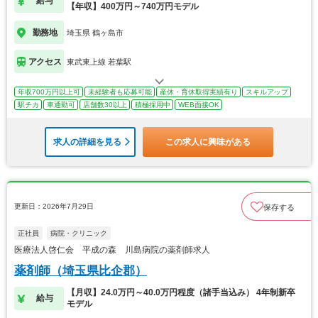
給与
【年収】400万円～740万円モデル
勤務地
埼玉県 鶴ヶ島市
アクセス
東武東上線 若葉駅
年収700万円以上可
未経験者も応募可能
産休・育休取得実績有り
スキルアップ
駅チカ
車通勤可
店舗数30以上
積極採用中
WEB面接OK
求人の詳細を見る
この求人に興味がある
更新日：2026年7月29日
保存する
正社員
病院・クリニック
医療法人啓仁会 平成の森 川島病院の薬剤師求人
薬剤師（埼玉県比企郡）
【月収】24.0万円～40.0万円程度（諸手当込み） 4年制新卒
給与
モデル