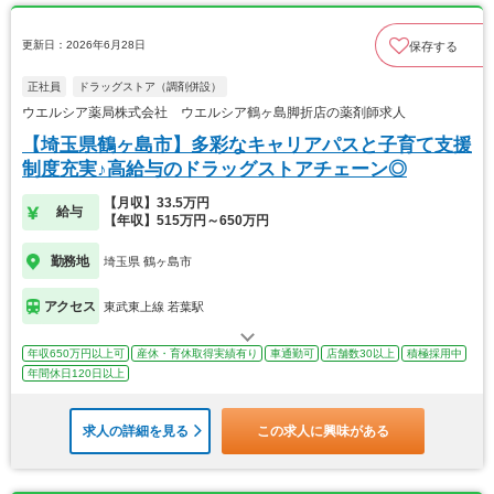
更新日：2026年6月28日
保存する
正社員
ドラッグストア（調剤併設）
ウエルシア薬局株式会社 ウエルシア鶴ヶ島脚折店の薬剤師求人
【埼玉県鶴ヶ島市】多彩なキャリアパスと子育て支援
制度充実♪高給与のドラッグストアチェーン◎
【月収】33.5万円
給与
【年収】515万円～650万円
勤務地
埼玉県 鶴ヶ島市
アクセス
東武東上線 若葉駅
年収650万円以上可
産休・育休取得実績有り
車通勤可
店舗数30以上
積極採用中
年間休日120日以上
求人の詳細を見る
この求人に興味がある