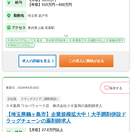
【月収】33.5万円
給与
【年収】515万円～650万円
勤務地
埼玉県 坂戸市
アクセス
東武東上線 若葉駅
年収650万円以上可
産休・育休取得実績有り
車通勤可
店舗数30以上
積極採用中
年間休日120日以上
求人の詳細を見る
この求人に興味がある
更新日：2026年6月18日
保存する
正社員
ドラッグストア（調剤併設）
スギ薬局 ワカバウォーク店 株式会社スギ薬局の薬剤師求人
【埼玉県鶴ヶ島市】企業規模拡大中！大手調剤併設ド
ラッグチェーンの薬剤師求人
【月収】27.0万円以上