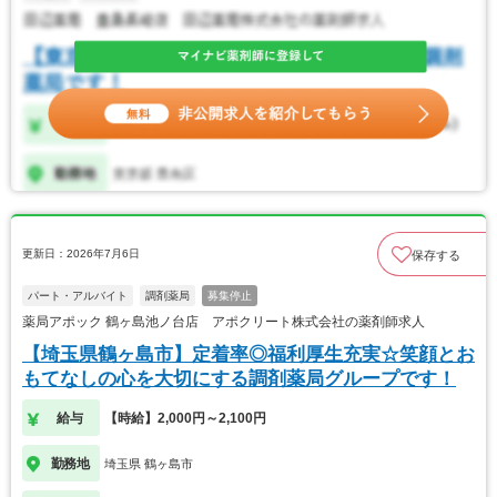
更新日：2026年7月6日
保存する
パート・アルバイト
調剤薬局
募集停止
薬局アポック 鶴ヶ島池ノ台店 アポクリート株式会社の薬剤師求人
【埼玉県鶴ヶ島市】定着率◎福利厚生充実☆笑顔とお
もてなしの心を大切にする調剤薬局グループです！
給与
【時給】2,000円～2,100円
勤務地
埼玉県 鶴ヶ島市