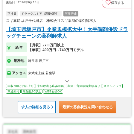
更新日：2026年6月18日
保存する
正社員
ドラッグストア（調剤併設）
募集停止
スギ薬局 坂戸千代田店 株式会社スギ薬局の薬剤師求人
【埼玉県坂戸市】企業規模拡大中！大手調剤併設ドラ
ッグチェーンの薬剤師求人
【月収】27.0万円以上
給与
【年収】400万円～740万円モデル
勤務地
埼玉県 坂戸市
アクセス
東武東上線 若葉駅
年収700万円以上可
未経験者も応募可能
産休・育休取得実績有り
スキルアップ
車通勤可
店舗数30以上
WEB面接OK
求人の詳細を見る
最新の募集状況を問い合わせる