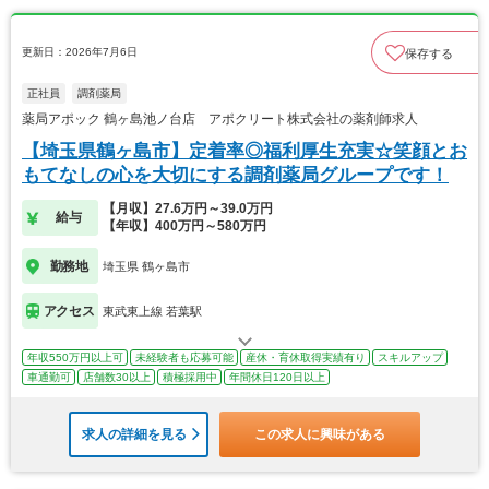
更新日：2026年7月6日
保存する
正社員
調剤薬局
薬局アポック 鶴ヶ島池ノ台店 アポクリート株式会社の薬剤師求人
【埼玉県鶴ヶ島市】定着率◎福利厚生充実☆笑顔とお
もてなしの心を大切にする調剤薬局グループです！
【月収】27.6万円～39.0万円
給与
【年収】400万円～580万円
勤務地
埼玉県 鶴ヶ島市
アクセス
東武東上線 若葉駅
年収550万円以上可
未経験者も応募可能
産休・育休取得実績有り
スキルアップ
車通勤可
店舗数30以上
積極採用中
年間休日120日以上
求人の詳細を見る
この求人に興味がある