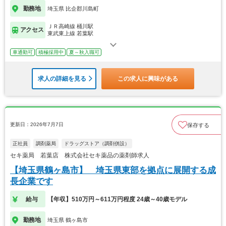
勤務地
埼玉県 比企郡川島町
ＪＲ高崎線 桶川駅
アクセス
東武東上線 若葉駅
車通勤可
積極採用中
夏～秋入職可
求人の詳細を見る
この求人に興味がある
更新日：2026年7月7日
保存する
正社員
調剤薬局
ドラッグストア（調剤併設）
セキ薬局 若葉店 株式会社セキ薬品の薬剤師求人
【埼玉県鶴ヶ島市】 埼玉県東部を拠点に展開する成
長企業です
給与
【年収】510万円～611万円程度 24歳～40歳モデル
勤務地
埼玉県 鶴ヶ島市