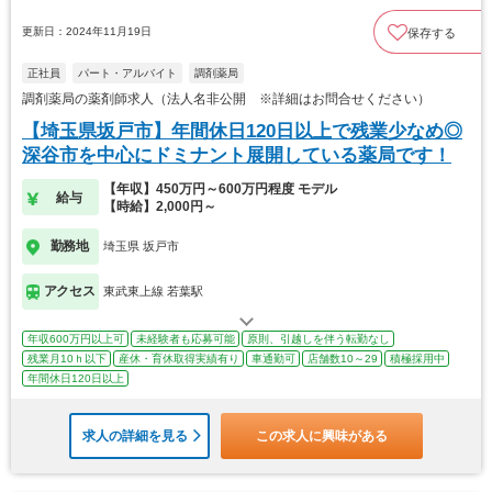
更新日：2024年11月19日
保存する
正社員
パート・アルバイト
調剤薬局
調剤薬局の薬剤師求人（法人名非公開 ※詳細はお問合せください）
【埼玉県坂戸市】年間休日120日以上で残業少なめ◎
深谷市を中心にドミナント展開している薬局です！
【年収】450万円～600万円程度 モデル
給与
【時給】2,000円～
勤務地
埼玉県 坂戸市
アクセス
東武東上線 若葉駅
年収600万円以上可
未経験者も応募可能
原則、引越しを伴う転勤なし
残業月10ｈ以下
産休・育休取得実績有り
車通勤可
店舗数10～29
積極採用中
年間休日120日以上
求人の詳細を見る
この求人に興味がある