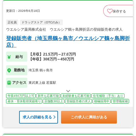
更新日：2026年6月18日
保存する
正社員
ドラッグストア（OTCのみ）
ウエルシア薬局株式会社 ウエルシア鶴ヶ島脚折店の登録販売者の求人
登録販売者（埼玉県鶴ヶ島市／ウエルシア鶴ヶ島脚折
店）
【月収】21.5万円～27.0万円
給与
【年収】308万円～450万円
勤務地
埼玉県 鶴ヶ島市
アクセス
東武東上線 若葉駅
年収450万円以上可
新卒も応募可能
未経験者も応募可能
住宅補助（手当）あり
産休・育休取得実績有り
店舗数30以上
登録販売者の求人
積極採用中
管理職候補
求人の詳細を見る
この求人に興味がある