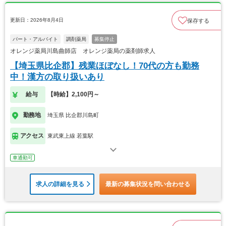
更新日：2026年8月4日
保存する
パート・アルバイト
調剤薬局
募集停止
オレンジ薬局川島曲師店 オレンジ薬局の薬剤師求人
【埼玉県比企郡】残業ほぼなし！70代の方も勤務
中！漢方の取り扱いあり
給与
【時給】2,100円～
勤務地
埼玉県 比企郡川島町
アクセス
東武東上線 若葉駅
車通勤可
求人の詳細を見る
最新の募集状況を問い合わせる