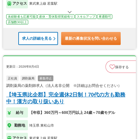
アクセス
東武東上線 若葉駅
未経験者も応募可能
産休・育休取得実績有り
スキルアップ
車通勤可
店舗数30以上
求人の詳細を見る
最新の募集状況を問い合わせる
更新日：2026年8月4日
保存する
正社員
調剤薬局
募集停止
調剤薬局の薬剤師求人（法人名非公開 ※詳細はお問合せください）
【埼玉県比企郡】完全週休2日制！70代の方も勤務
中！漢方の取り扱いあり
給与
【年収】360万円～600万円以上 24歳～70歳モデル
勤務地
埼玉県 東松山市
アクセス
東武東上線 若葉駅