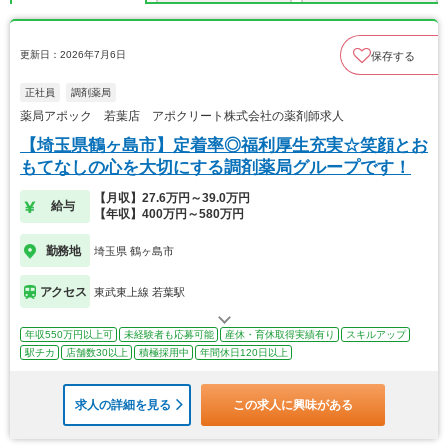
更新日：2026年7月6日
保存する
正社員
調剤薬局
薬局アポック 若葉店 アポクリート株式会社の薬剤師求人
【埼玉県鶴ヶ島市】定着率◎福利厚生充実☆笑顔とお
もてなしの心を大切にする調剤薬局グループです！
【月収】27.6万円～39.0万円
給与
【年収】400万円～580万円
勤務地
埼玉県 鶴ヶ島市
アクセス
東武東上線 若葉駅
年収550万円以上可
未経験者も応募可能
産休・育休取得実績有り
スキルアップ
駅チカ
店舗数30以上
積極採用中
年間休日120日以上
求人の詳細を見る
この求人に興味がある