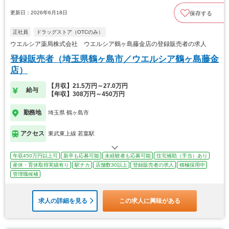
更新日：2026年6月18日
保存する
正社員
ドラッグストア（OTCのみ）
ウエルシア薬局株式会社 ウエルシア鶴ヶ島藤金店の登録販売者の求人
登録販売者（埼玉県鶴ヶ島市／ウエルシア鶴ヶ島藤金
店）
【月収】21.5万円～27.0万円
給与
【年収】308万円～450万円
勤務地
埼玉県 鶴ヶ島市
アクセス
東武東上線 若葉駅
年収450万円以上可
新卒も応募可能
未経験者も応募可能
住宅補助（手当）あり
産休・育休取得実績有り
駅チカ
店舗数30以上
登録販売者の求人
積極採用中
管理職候補
求人の詳細を見る
この求人に興味がある