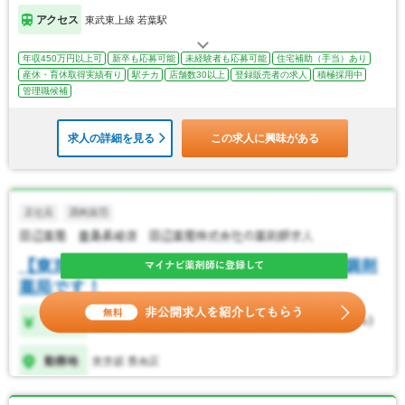
アクセス
東武東上線 若葉駅
年収450万円以上可
新卒も応募可能
未経験者も応募可能
住宅補助（手当）あり
産休・育休取得実績有り
駅チカ
店舗数30以上
登録販売者の求人
積極採用中
管理職候補
求人の詳細を見る
この求人に興味がある