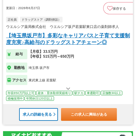
更新日：2026年6月27日
保存する
正社員
ドラッグストア（調剤併設）
ウエルシア薬局株式会社 ウエルシア坂戸若葉駅東口店の薬剤師求人
【埼玉県坂戸市】多彩なキャリアパスと子育て支援制
度充実♪高給与のドラッグストアチェーン◎
【月収】33.5万円
給与
【年収】515万円～650万円
勤務地
埼玉県 坂戸市
アクセス
東武東上線 若葉駅
年収650万円以上可
産休・育休取得実績有り
駅チカ
車通勤可
店舗数30以上
積極採用中
年間休日120日以上
求人の詳細を見る
この求人に興味がある