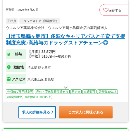
更新日：2026年6月27日
保存する
正社員
ドラッグストア（調剤併設）
ウエルシア薬局株式会社 ウエルシア鶴ヶ島藤金店の薬剤師求人
【埼玉県鶴ヶ島市】多彩なキャリアパスと子育て支援
制度充実♪高給与のドラッグストアチェーン◎
【月収】33.5万円
給与
【年収】515万円～650万円
勤務地
埼玉県 鶴ヶ島市
アクセス
東武東上線 若葉駅
年収650万円以上可
産休・育休取得実績有り
駅チカ
車通勤可
店舗数30以上
積極採用中
年間休日120日以上
求人の詳細を見る
この求人に興味がある