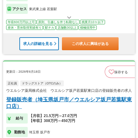
アクセス
東武東上線 若葉駅
年収600万円以上可
原則、引越しを伴う転勤なし
残業月10ｈ以下
産休・育休取得実績有り
駅チカ
店舗数30以上
積極採用中
求人の詳細を見る
この求人に興味がある
更新日：2026年6月18日
保存する
正社員
ドラッグストア（OTCのみ）
ウエルシア薬局株式会社 ウエルシア坂戸若葉駅東口店の登録販売者の求人
登録販売者（埼玉県坂戸市／ウエルシア坂戸若葉駅東
口店）
【月収】21.5万円～27.0万円
給与
【年収】308万円～450万円
勤務地
埼玉県 坂戸市