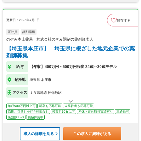
更新日：2026年7月8日
保存する
正社員
調剤薬局
のぞみ本庄薬局 株式会社のぞみ調剤の薬剤師求人
【埼玉県本庄市】 埼玉県に根ざした地元企業での薬
剤師募集
給与
【年収】400万円～500万円程度 24歳～30歳モデル
勤務地
埼玉県 本庄市
アクセス
ＪＲ高崎線 神保原駅
年収500万円以上可
新卒も応募可能
未経験者も応募可能
原則、引越しを伴う転勤なし
残業月10ｈ以下
産休・育休取得実績有り
車通勤可
店舗数1～9
積極採用中
求人の詳細を見る
この求人に興味がある