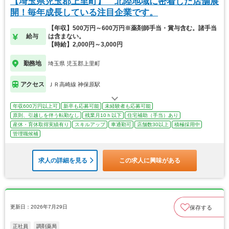
【埼玉県児玉郡上里町】 北陸地域に密着した店舗展
開！毎年成長している注目企業です。
【年収】500万円～600万円※薬剤師手当・賞与含む。諸手当
給与
は含まない。
【時給】2,000円～3,000円
勤務地
埼玉県 児玉郡上里町
アクセス
ＪＲ高崎線 神保原駅
年収600万円以上可
新卒も応募可能
未経験者も応募可能
原則、引越しを伴う転勤なし
残業月10ｈ以下
住宅補助（手当）あり
産休・育休取得実績有り
スキルアップ
車通勤可
店舗数30以上
積極採用中
管理職候補
求人の詳細を見る
この求人に興味がある
更新日：2026年7月29日
保存する
正社員
調剤薬局