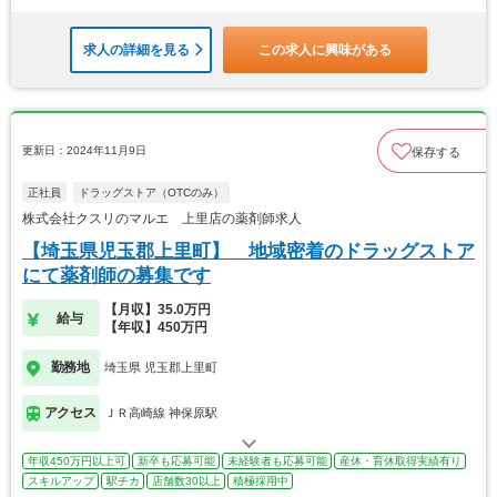
求人の詳細を見る
この求人に興味がある
更新日：2024年11月9日
保存する
正社員
ドラッグストア（OTCのみ）
株式会社クスリのマルエ 上里店の薬剤師求人
【埼玉県児玉郡上里町】 地域密着のドラッグストア
にて薬剤師の募集です
【月収】35.0万円
給与
【年収】450万円
勤務地
埼玉県 児玉郡上里町
アクセス
ＪＲ高崎線 神保原駅
年収450万円以上可
新卒も応募可能
未経験者も応募可能
産休・育休取得実績有り
スキルアップ
駅チカ
店舗数30以上
積極採用中