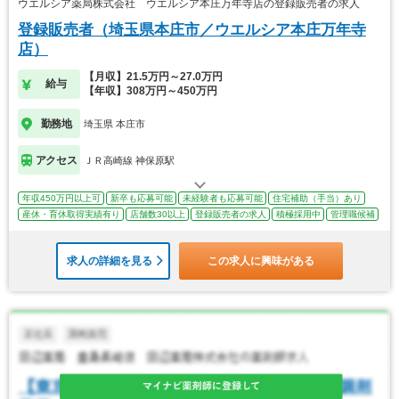
ウエルシア薬局株式会社 ウエルシア本庄万年寺店の登録販売者の求人
登録販売者（埼玉県本庄市／ウエルシア本庄万年寺
店）
【月収】21.5万円～27.0万円
給与
【年収】308万円～450万円
勤務地
埼玉県 本庄市
アクセス
ＪＲ高崎線 神保原駅
年収450万円以上可
新卒も応募可能
未経験者も応募可能
住宅補助（手当）あり
産休・育休取得実績有り
店舗数30以上
登録販売者の求人
積極採用中
管理職候補
求人の詳細を見る
この求人に興味がある