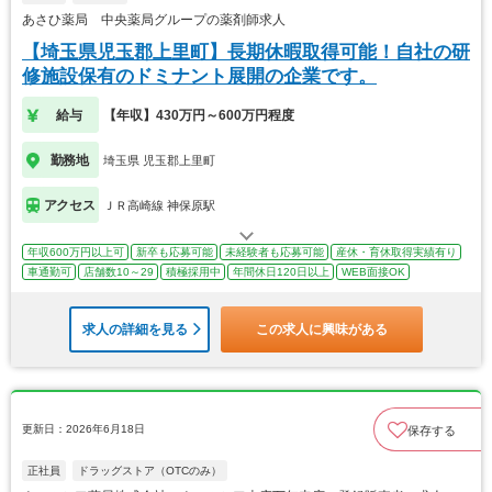
あさひ薬局 中央薬局グループの薬剤師求人
【埼玉県児玉郡上里町】長期休暇取得可能！自社の研
修施設保有のドミナント展開の企業です。
給与
【年収】430万円～600万円程度
勤務地
埼玉県 児玉郡上里町
アクセス
ＪＲ高崎線 神保原駅
年収600万円以上可
新卒も応募可能
未経験者も応募可能
産休・育休取得実績有り
車通勤可
店舗数10～29
積極採用中
年間休日120日以上
WEB面接OK
求人の詳細を見る
この求人に興味がある
更新日：2026年6月18日
保存する
正社員
ドラッグストア（OTCのみ）